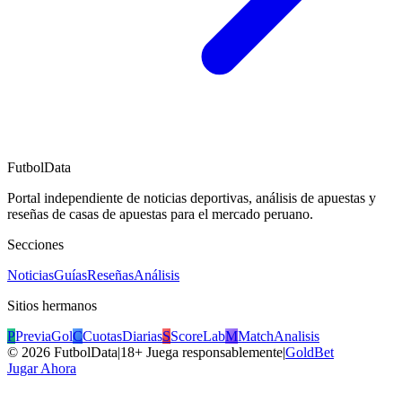
FutbolData
Portal independiente de noticias deportivas, análisis de apuestas y
reseñas de casas de apuestas para el mercado peruano.
Secciones
Noticias
Guías
Reseñas
Análisis
Sitios hermanos
P
PreviaGol
C
CuotasDiarias
S
ScoreLab
M
MatchAnalisis
©
2026
FutbolData
|
18+ Juega responsablemente
|
GoldBet
Jugar Ahora