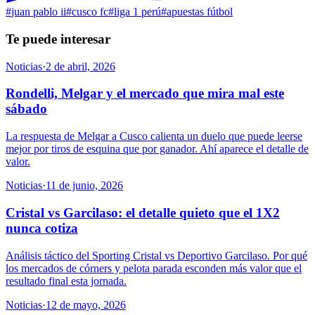
#
juan pablo ii
#
cusco fc
#
liga 1 perú
#
apuestas fútbol
Te puede interesar
Noticias
·
2 de abril, 2026
Rondelli, Melgar y el mercado que mira mal este
sábado
La respuesta de Melgar a Cusco calienta un duelo que puede leerse
mejor por tiros de esquina que por ganador. Ahí aparece el detalle de
valor.
Noticias
·
11 de junio, 2026
Cristal vs Garcilaso: el detalle quieto que el 1X2
nunca cotiza
Análisis táctico del Sporting Cristal vs Deportivo Garcilaso. Por qué
los mercados de córners y pelota parada esconden más valor que el
resultado final esta jornada.
Noticias
·
12 de mayo, 2026