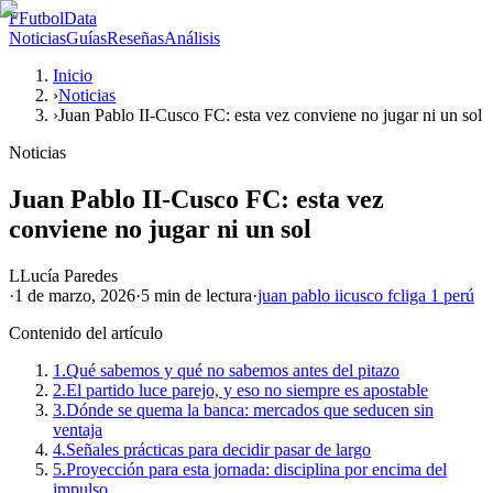
F
FutbolData
Noticias
Guías
Reseñas
Análisis
Inicio
›
Noticias
›
Juan Pablo II-Cusco FC: esta vez conviene no jugar ni un sol
Noticias
Juan Pablo II-Cusco FC: esta vez
conviene no jugar ni un sol
L
Lucía Paredes
·
1 de marzo, 2026
·
5 min
de lectura
·
juan pablo ii
cusco fc
liga 1 perú
Contenido del artículo
1.
Qué sabemos y qué no sabemos antes del pitazo
2.
El partido luce parejo, y eso no siempre es apostable
3.
Dónde se quema la banca: mercados que seducen sin
ventaja
4.
Señales prácticas para decidir pasar de largo
5.
Proyección para esta jornada: disciplina por encima del
impulso