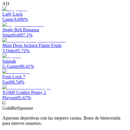
AD
Lady Luck
GameArt
96
%
Jingle Bell Bonanza
SmartSoft
97.1
%
Must Drop Jackpot Flame Fruits
3 Oaks
95.72
%
Squeak
G Games
96.41
%
Fruit Lock 7
Fazi
96.54
%
X1000 Golden Penny 2
Playson
95.67
%
G
GoldBet
Sponsor
Apuestas deportivas con las mejores cuotas. Bono de bienvenida
para nuevos usuarios.