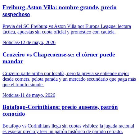
Freiburg-Aston Villa: nombre grande, precio
sospechoso
Previa del SC Freiburg vs Aston Villa por Europa League: lectura
táctica, apuestas sin cuota oficial y pronóstico con cautela.
Noticias
·
12 de mayo, 2026
Cruzeiro vs Chapecoense-sc: el córner puede
mandar
Cruzeiro parte arriba por localía, pero la previa se entiende mejor
desde corners, pelota parada y un mercado secundario que paga más
que el triunfo simple.
Noticias
·
11 de mayo, 2026
Botafogo-Corinthians: precio ausente, patrón
conocido
Botafogo vs Corinthians llega sin cuotas visibles: la jugada racional
es esperar precio y leer un patrón histórico de partido cerrado.