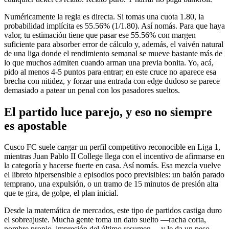
Numéricamente la regla es directa. Si tomas una cuota 1.80, la
probabilidad implícita es 55.56% (1/1.80). Así nomás. Para que haya
valor, tu estimación tiene que pasar ese 55.56% con margen
suficiente para absorber error de cálculo y, además, el vaivén natural
de una liga donde el rendimiento semanal se mueve bastante más de
lo que muchos admiten cuando arman una previa bonita. Yo, acá,
pido al menos 4-5 puntos para entrar; en este cruce no aparece esa
brecha con nitidez, y forzar una entrada con edge dudoso se parece
demasiado a patear un penal con los pasadores sueltos.
El partido luce parejo, y eso no siempre
es apostable
Cusco FC suele cargar un perfil competitivo reconocible en Liga 1,
mientras Juan Pablo II College llega con el incentivo de afirmarse en
la categoría y hacerse fuerte en casa. Así nomás. Esa mezcla vuelve
el libreto hipersensible a episodios poco previsibles: un balón parado
temprano, una expulsión, o un tramo de 15 minutos de presión alta
que te gira, de golpe, el plan inicial.
Desde la matemática de mercados, este tipo de partidos castiga duro
el sobreajuste. Mucha gente toma un dato suelto —racha corta,
nombre propio, impresión del último resumen— y le da un peso