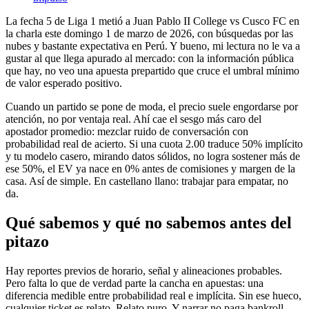
La fecha 5 de Liga 1 metió a Juan Pablo II College vs Cusco FC en
la charla este domingo 1 de marzo de 2026, con búsquedas por las
nubes y bastante expectativa en Perú. Y bueno, mi lectura no le va a
gustar al que llega apurado al mercado: con la información pública
que hay, no veo una apuesta prepartido que cruce el umbral mínimo
de valor esperado positivo.
Cuando un partido se pone de moda, el precio suele engordarse por
atención, no por ventaja real. Ahí cae el sesgo más caro del
apostador promedio: mezclar ruido de conversación con
probabilidad real de acierto. Si una cuota 2.00 traduce 50% implícito
y tu modelo casero, mirando datos sólidos, no logra sostener más de
ese 50%, el EV ya nace en 0% antes de comisiones y margen de la
casa. Así de simple. En castellano llano: trabajar para empatar, no
da.
Qué sabemos y qué no sabemos antes del
pitazo
Hay reportes previos de horario, señal y alineaciones probables.
Pero falta lo que de verdad parte la cancha en apuestas: una
diferencia medible entre probabilidad real e implícita. Sin ese hueco,
cualquier ticket es relato. Relato puro. Y narrar no paga bankroll.