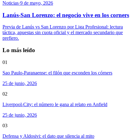
Noticias
·
9 de mayo, 2026
Lanús-San Lorenzo: el negocio vive en los corners
Previa de Lanús vs San Lorenzo por Liga Profesional: lectura
táctica, apuestas sin cuota oficial y el mercado secundario que
prefiero.
Lo más leído
01
Sao Paulo-Paranaense: el filón que esconden los córners
25 de junio, 2026
02
Liverpool-City: el número le gana al relato en Anfield
25 de junio, 2026
03
Defensa y Aldosivi: el dato que silencia al mito