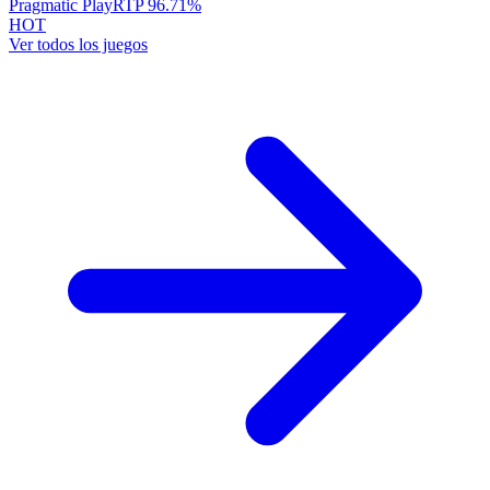
Pragmatic Play
RTP
96.71
%
HOT
Ver todos los juegos