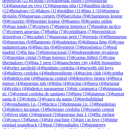
deportivas
(
21
)
#
cuotas
(
16
)
#
apuestas futbol
(
16
)
#
historial
(
14
)
#
apuestas en vivo
(
13
)
#
apuestas nba
(
13
)
#
análisis táctico
(
12
)
#
botafogo
(
11
)
#
lakers
(
11
)
#
goldbet
(
11
)
#
liga 1
(
10
)
#
primera
división
(
9
)
#
apuestas corners
(
9
)
#
barcelona
(
9
)
#
champions league
(
9
)
#
cruzeiro
(
8
)
#
premier league
(
8
)
#
santos
(
8
)
#
casino online
(
8
)
#
sao paulo
(
7
)
#
corners
(
7
)
#
patron historico
(
7
)
#
analisis tactico
(
7
)
#
corners apuestas
(
7
)
#
bahia
(
7
)
#
corinthians
(
7
)
#
pronósticos
deportivos
(
7
)
#
ecuabet
(
7
)
#
apuestas perú
(
7
)
#
gremio
(
6
)
#
fluminense
(
6
)
#
apuestas
(
6
)
#
flamengo
(
6
)
#
palmeiras
(
6
)
#
alianza lima
(
6
)
#
copa
sudamericana
(
6
)
#
liga mx
(
6
)
#
liverpool
(
5
)
#
pronóstico
(
5
)
#
real
madrid
(
5
)
#
la liga
(
5
)
#
internacional
(
5
)
#
independiente rivadavia
(
5
)
#
sporting cristal
(
5
)
#
san lorenzo
(
5
)
#
cuotas fútbol
(
5
)
#
copa
libertadores
(
5
)
#
liga 1 peru
(
5
)
#
manchester city
(
4
)
#
rb bragantino
(
4
)
#
velez sarsfield
(
4
)
#
instituto cordoba
(
4
)
#
newells old boys
(
4
)
#
talleres cordoba
(
4
)
#
independiente
(
4
)
#
racing club
(
4
)
#
coritiba
(
4
)
#
atletico-mg
(
4
)
#
barracas central
(
4
)
#
deportivo riestra
(
4
)
#
boca
juniors
(
4
)
#
apuestas mls
(
4
)
#
nba
(
4
)
#
racing
(
4
)
#
peru
(
4
)
#
arsenal
(
4
)
#
celtics
(
4
)
#
atletico paranaense
(
3
)
#
utc cajamarca
(
3
)
#
gimnasia
m.
(
3
)
#
central cordoba de santiago
(
3
)
#
tigre
(
3
)
#
platense
(
3
)
#
union
santa fe
(
3
)
#
vitoria
(
3
)
#
vasco da gama
(
3
)
#
probabilidad
(
3
)
#
estudiantes l.p.
(
3
)
#
táctica
(
3
)
#
gimnasia l.p.
(
3
)
#
brasileirao
(
3
)
#
atletico tucuman
(
3
)
#
belgrano cordoba
(
3
)
#
rosario central
(
3
)
#
river plate
(
3
)
#
mirassol
(
3
)
#
apuestas liga 1
(
3
)
#
fbc melgar
(
3
)
#
cusco
(
3
)
#
lanus
(
3
)
#
slot machine
(
3
)
#
am i in love
(
3
)
#
shine
original soundtrack
(
3
)
#
psg
(
3
)
#
resultados
(
3
)
#
monterrey