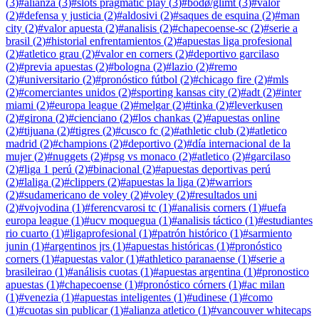
(
3
)
#
alianza
(
3
)
#
slots pragmatic play
(
3
)
#
bodø/glimt
(
3
)
#
valor
(
2
)
#
defensa y justicia
(
2
)
#
aldosivi
(
2
)
#
saques de esquina
(
2
)
#
man
city
(
2
)
#
valor apuesta
(
2
)
#
analisis
(
2
)
#
chapecoense-sc
(
2
)
#
serie a
brasil
(
2
)
#
historial enfrentamientos
(
2
)
#
apuestas liga profesional
(
2
)
#
atletico grau
(
2
)
#
valor en corners
(
2
)
#
deportivo garcilaso
(
2
)
#
previa apuestas
(
2
)
#
bologna
(
2
)
#
lazio
(
2
)
#
remo
(
2
)
#
universitario
(
2
)
#
pronóstico fútbol
(
2
)
#
chicago fire
(
2
)
#
mls
(
2
)
#
comerciantes unidos
(
2
)
#
sporting kansas city
(
2
)
#
adt
(
2
)
#
inter
miami
(
2
)
#
europa league
(
2
)
#
melgar
(
2
)
#
tinka
(
2
)
#
leverkusen
(
2
)
#
girona
(
2
)
#
cienciano
(
2
)
#
los chankas
(
2
)
#
apuestas online
(
2
)
#
tijuana
(
2
)
#
tigres
(
2
)
#
cusco fc
(
2
)
#
athletic club
(
2
)
#
atletico
madrid
(
2
)
#
champions
(
2
)
#
deportivo
(
2
)
#
día internacional de la
mujer
(
2
)
#
nuggets
(
2
)
#
psg vs monaco
(
2
)
#
atletico
(
2
)
#
garcilaso
(
2
)
#
liga 1 perú
(
2
)
#
binacional
(
2
)
#
apuestas deportivas perú
(
2
)
#
laliga
(
2
)
#
clippers
(
2
)
#
apuestas la liga
(
2
)
#
warriors
(
2
)
#
sudamericano de voley
(
2
)
#
voley
(
2
)
#
resultados uni
(
2
)
#
vojvodina
(
1
)
#
ferencvarosi tc
(
1
)
#
analisis corners
(
1
)
#
uefa
europa league
(
1
)
#
ucv moquegua
(
1
)
#
analisis táctico
(
1
)
#
estudiantes
rio cuarto
(
1
)
#
ligaprofesional
(
1
)
#
patrón histórico
(
1
)
#
sarmiento
junin
(
1
)
#
argentinos jrs
(
1
)
#
apuestas históricas
(
1
)
#
pronóstico
corners
(
1
)
#
apuestas valor
(
1
)
#
athletico paranaense
(
1
)
#
serie a
brasileirao
(
1
)
#
análisis cuotas
(
1
)
#
apuestas argentina
(
1
)
#
pronostico
apuestas
(
1
)
#
chapecoense
(
1
)
#
pronóstico córners
(
1
)
#
ac milan
(
1
)
#
venezia
(
1
)
#
apuestas inteligentes
(
1
)
#
udinese
(
1
)
#
como
(
1
)
#
cuotas sin publicar
(
1
)
#
alianza atletico
(
1
)
#
vancouver whitecaps