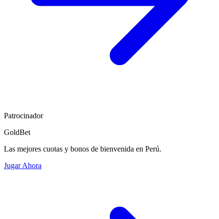
Patrocinador
GoldBet
Las mejores cuotas y bonos de bienvenida en Perú.
Jugar Ahora