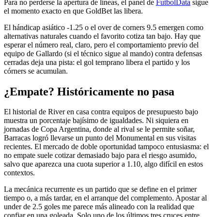
Para no perderse la apertura de líneas, el panel de
FutbolData
sigue
el momento exacto en que GoldBet las libera.
El hándicap asiático -1.25 o el over de corners 9.5 emergen como
alternativas naturales cuando el favorito cotiza tan bajo. Hay que
esperar el número real, claro, pero el comportamiento previo del
equipo de Gallardo (si el técnico sigue al mando) contra defensas
cerradas deja una pista: el gol temprano libera el partido y los
córners se acumulan.
¿Empate? Históricamente no pasa
El historial de River en casa contra equipos de presupuesto bajo
muestra un porcentaje bajísimo de igualdades. Ni siquiera en
jornadas de Copa Argentina, donde al rival se le permite soñar,
Barracas logró llevarse un punto del Monumental en sus visitas
recientes. El mercado de doble oportunidad tampoco entusiasma: el
no empate suele cotizar demasiado bajo para el riesgo asumido,
salvo que aparezca una cuota superior a 1.10, algo difícil en estos
contextos.
La mecánica recurrente es un partido que se define en el primer
tiempo o, a más tardar, en el arranque del complemento. Apostar al
under de 2.5 goles me parece más alineado con la realidad que
confiar en una goleada. Solo uno de los últimos tres cruces entre