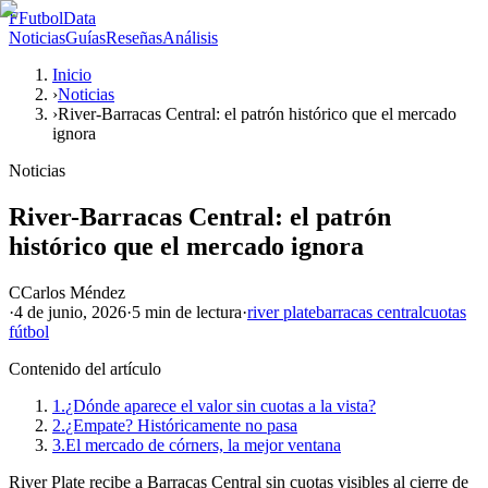
F
FutbolData
Noticias
Guías
Reseñas
Análisis
Inicio
›
Noticias
›
River-Barracas Central: el patrón histórico que el mercado
ignora
Noticias
River-Barracas Central: el patrón
histórico que el mercado ignora
C
Carlos Méndez
·
4 de junio, 2026
·
5 min
de lectura
·
river plate
barracas central
cuotas
fútbol
Contenido del artículo
1.
¿Dónde aparece el valor sin cuotas a la vista?
2.
¿Empate? Históricamente no pasa
3.
El mercado de córners, la mejor ventana
River Plate recibe a Barracas Central sin cuotas visibles al cierre de