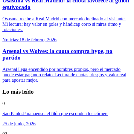
Osasuna vs Real Madrid: la cuota favorece al guion
equivocado
Osasuna recibe a Real Madrid con mercado inclinado al visitante.
Mi lectura: hay valor en goles y hándicap corto si miras ritmo y
rotaciones.
Noticias
·
18 de febrero, 2026
Arsenal vs Wolves: la cuota compra hype, no
partido
Arsenal llega encendido por nombres propios, pero el mercado
puede estar pagando relato. Lectura de cuotas, riesgos y valor real
para apostar mejor.
Lo más leído
01
Sao Paulo-Paranaense: el filón que esconden los córners
25 de junio, 2026
02