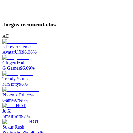
Juegos recomendados
AD
3 Power Genies
AvatarUX
96.06
%
Gingerdead
G Games
96.09
%
Trendy Skulls
MrSlotty
96
%
Phoenix Princess
GameArt
96
%
HOT
JetX
SmartSoft
97
%
HOT
Sugar Rush
Pragmatic Play
96.5
%