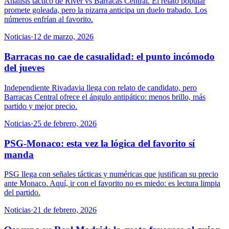
Análisis táctico de River vs Barracas Central. El relato popular
promete goleada, pero la pizarra anticipa un duelo trabado. Los
números enfrían al favorito.
Noticias
·
12 de marzo, 2026
Barracas no cae de casualidad: el punto incómodo
del jueves
Independiente Rivadavia llega con relato de candidato, pero
Barracas Central ofrece el ángulo antipático: menos brillo, más
partido y mejor precio.
Noticias
·
25 de febrero, 2026
PSG-Monaco: esta vez la lógica del favorito sí
manda
PSG llega con señales tácticas y numéricas que justifican su precio
ante Monaco. Aquí, ir con el favorito no es miedo: es lectura limpia
del partido.
Noticias
·
21 de febrero, 2026