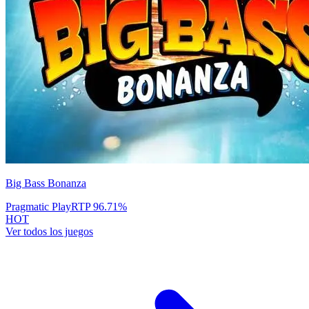
Big Bass Bonanza
Pragmatic Play
RTP
96.71
%
HOT
Ver todos los juegos