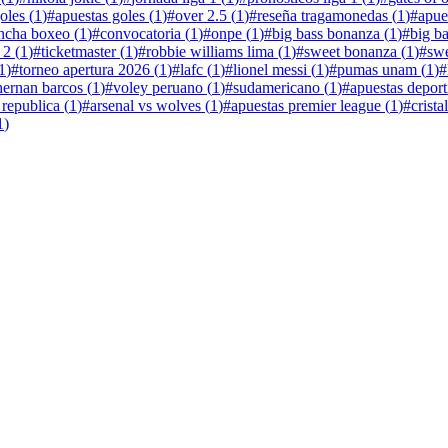
oles
(
1
)
#
apuestas goles
(
1
)
#
over 2.5
(
1
)
#
reseña tragamonedas
(
1
)
#
apue
ncha boxeo
(
1
)
#
convocatoria
(
1
)
#
onpe
(
1
)
#
big bass bonanza
(
1
)
#
big b
 2
(
1
)
#
ticketmaster
(
1
)
#
robbie williams lima
(
1
)
#
sweet bonanza
(
1
)
#
swe
1
)
#
torneo apertura 2026
(
1
)
#
lafc
(
1
)
#
lionel messi
(
1
)
#
pumas unam
(
1
)
#
hernan barcos
(
1
)
#
voley peruano
(
1
)
#
sudamericano
(
1
)
#
apuestas deport
republica
(
1
)
#
arsenal vs wolves
(
1
)
#
apuestas premier league
(
1
)
#
cristal
1
)