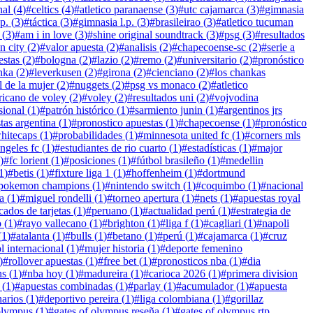
nal
(
4
)
#
celtics
(
4
)
#
atletico paranaense
(
3
)
#
utc cajamarca
(
3
)
#
gimnasia
.p.
(
3
)
#
táctica
(
3
)
#
gimnasia l.p.
(
3
)
#
brasileirao
(
3
)
#
atletico tucuman
(
3
)
#
am i in love
(
3
)
#
shine original soundtrack
(
3
)
#
psg
(
3
)
#
resultados
n city
(
2
)
#
valor apuesta
(
2
)
#
analisis
(
2
)
#
chapecoense-sc
(
2
)
#
serie a
estas
(
2
)
#
bologna
(
2
)
#
lazio
(
2
)
#
remo
(
2
)
#
universitario
(
2
)
#
pronóstico
inka
(
2
)
#
leverkusen
(
2
)
#
girona
(
2
)
#
cienciano
(
2
)
#
los chankas
l de la mujer
(
2
)
#
nuggets
(
2
)
#
psg vs monaco
(
2
)
#
atletico
icano de voley
(
2
)
#
voley
(
2
)
#
resultados uni
(
2
)
#
vojvodina
sional
(
1
)
#
patrón histórico
(
1
)
#
sarmiento junin
(
1
)
#
argentinos jrs
tas argentina
(
1
)
#
pronostico apuestas
(
1
)
#
chapecoense
(
1
)
#
pronóstico
hitecaps
(
1
)
#
probabilidades
(
1
)
#
minnesota united fc
(
1
)
#
corners mls
angeles fc
(
1
)
#
estudiantes de rio cuarto
(
1
)
#
estadísticas
(
1
)
#
major
)
#
fc lorient
(
1
)
#
posiciones
(
1
)
#
fútbol brasileño
(
1
)
#
medellin
1
)
#
betis
(
1
)
#
fixture liga 1
(
1
)
#
hoffenheim
(
1
)
#
dortmund
pokemon champions
(
1
)
#
nintendo switch
(
1
)
#
coquimbo
(
1
)
#
nacional
a
(
1
)
#
miguel rondelli
(
1
)
#
torneo apertura
(
1
)
#
nets
(
1
)
#
apuestas royal
ados de tarjetas
(
1
)
#
peruano
(
1
)
#
actualidad perú
(
1
)
#
estrategia de
o
(
1
)
#
rayo vallecano
(
1
)
#
brighton
(
1
)
#
liga f
(
1
)
#
cagliari
(
1
)
#
napoli
(
1
)
#
atalanta
(
1
)
#
bulls
(
1
)
#
betano
(
1
)
#
perú
(
1
)
#
cajamarca
(
1
)
#
cruz
l internacional
(
1
)
#
mujer historia
(
1
)
#
deporte femenino
)
#
rollover apuestas
(
1
)
#
free bet
(
1
)
#
pronosticos nba
(
1
)
#
dia
ns
(
1
)
#
nba hoy
(
1
)
#
madureira
(
1
)
#
carioca 2026
(
1
)
#
primera division
(
1
)
#
apuestas combinadas
(
1
)
#
parlay
(
1
)
#
acumulador
(
1
)
#
apuesta
narios
(
1
)
#
deportivo pereira
(
1
)
#
liga colombiana
(
1
)
#
gorillaz
 olympus
(
1
)
#
gates of olympus reseña
(
1
)
#
gates of olympus rtp