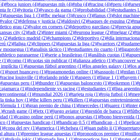
(
4
)
#
boca juniors
(
4
)
#
apuestas mls
(
4
)
#
nba
(
4
)
#
racing
(
4
)
#
peru
(
4
)
#
arse
nta fe
(
3
)
#
vitoria
(
3
)
#
vasco da gama
(
3
)
#
probabilidad
(
3
)
#
estudiantes l
3
)
#
apuestas liga 1
(
3
)
#
fbc melgar
(
3
)
#
cusco
(
3
)
#
lanus
(
3
)
#
slot machine
#
valor
(
2
)
#
defensa y justicia
(
2
)
#
aldosivi
(
2
)
#
saques de esquina
(
2
)
#
ma
tletico grau
(
2
)
#
valor en corners
(
2
)
#
deportivo garcilaso
(
2
)
#
previa apu
kansas city
(
2
)
#
adt
(
2
)
#
inter miami
(
2
)
#
europa league
(
2
)
#
melgar
(
2
)
#
t
ub
(
2
)
#
atletico madrid
(
2
)
#
champions
(
2
)
#
deportivo
(
2
)
#
día internaciona
erú
(
2
)
#
laliga
(
2
)
#
clippers
(
2
)
#
apuestas la liga
(
2
)
#
warriors
(
2
)
#
sudamer
v moquegua
(
1
)
#
analisis táctico
(
1
)
#
estudiantes rio cuarto
(
1
)
#
ligaprofe
athletico paranaense
(
1
)
#
serie a brasileirao
(
1
)
#
análisis cuotas
(
1
)
#
apues
e
(
1
)
#
como
(
1
)
#
cuotas sin publicar
(
1
)
#
alianza atletico
(
1
)
#
vancouver w
 implícita
(
1
)
#
apuestas fútbol argentino
(
1
)
#
los angeles galaxy
(
1
)
#
los 
(
1
)
#
sport huancayo
(
1
)
#
tragamonedas online
(
1
)
#
sassuolo
(
1
)
#
milan
(
1
#
racing louisville
(
1
)
#
orlando pride
(
1
)
#
angers
(
1
)
#
ligue 1
(
1
)
#
bayern
(
)
#
apuestas peru
(
1
)
#
thunder
(
1
)
#
apuestas baloncesto
(
1
)
#
pokemon
(
1
)
#
 cajamarca
(
1
)
#
independiente vs racing
(
1
)
#
estudiantes
(
1
)
#
liga argentin
tercontinental
(
1
)
#
mundial 2026
(
1
)
#
tarjeta roja
(
1
)
#
roja futbol
(
1
)
#
merc
#
la tinka hoy
(
1
)
#
the killers peru
(
1
)
#
killers
(
1
)
#
apuestas entretenimient
#
fórmula 1
(
1
)
#
gran premio de china
(
1
)
#
mercedes
(
1
)
#
juarez
(
1
)
#
inter
1
)
#
crash game
(
1
)
#
jetx
(
1
)
#
juego aviator
(
1
)
#
gestión de banca
(
1
)
#
fútbo
lidad
(
1
)
#
casino online perú
(
1
)
#
bonos apuestas
(
1
)
#
bono bienvenida
(
1
ico
(
1
)
#
apuestas handicap
(
1
)
#
handicap 0.5
(
1
)
#
handicap -1
(
1
)
#
pelica
1
)
#
copa del rey
(
1
)
#
america
(
1
)
#
chelsea
(
1
)
#
juan pablo ii
(
1
)
#
queretaro
l altura
(
1
)
#
premier league apuestas
(
1
)
#
pronosticos premier
(
1
)
#
millo
(
1
)
#
nikola jokic
(
1
)
#
jornada liga 1
(
1
)
#
pronosticos liga 1
(
1
)
#
gates of