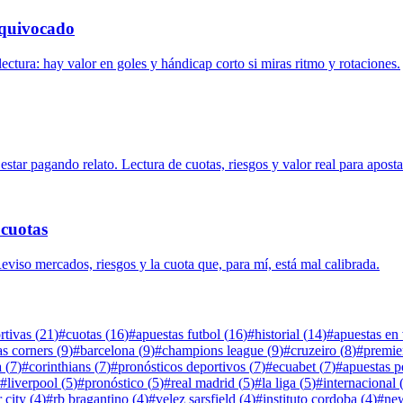
equivocado
ctura: hay valor en goles y hándicap corto si miras ritmo y rotaciones.
tar pagando relato. Lectura de cuotas, riesgos y valor real para aposta
 cuotas
viso mercados, riesgos y la cuota que, para mí, está mal calibrada.
rtivas
(
21
)
#
cuotas
(
16
)
#
apuestas futbol
(
16
)
#
historial
(
14
)
#
apuestas en
as corners
(
9
)
#
barcelona
(
9
)
#
champions league
(
9
)
#
cruzeiro
(
8
)
#
premie
a
(
7
)
#
corinthians
(
7
)
#
pronósticos deportivos
(
7
)
#
ecuabet
(
7
)
#
apuestas p
#
liverpool
(
5
)
#
pronóstico
(
5
)
#
real madrid
(
5
)
#
la liga
(
5
)
#
internacional
 city
(
4
)
#
rb bragantino
(
4
)
#
velez sarsfield
(
4
)
#
instituto cordoba
(
4
)
#
new