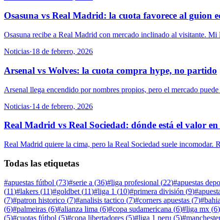
Osasuna vs Real Madrid: la cuota favorece al guion 
Osasuna recibe a Real Madrid con mercado inclinado al visitante. Mi le
Noticias
·
18 de febrero, 2026
Arsenal vs Wolves: la cuota compra hype, no partido
Arsenal llega encendido por nombres propios, pero el mercado puede es
Noticias
·
14 de febrero, 2026
Real Madrid vs Real Sociedad: dónde está el valor en
Real Madrid quiere la cima, pero la Real Sociedad suele incomodar. Re
Todas las etiquetas
#
apuestas fútbol
(
73
)
#
serie a
(
36
)
#
liga profesional
(
22
)
#
apuestas depo
(
11
)
#
lakers
(
11
)
#
goldbet
(
11
)
#
liga 1
(
10
)
#
primera división
(
9
)
#
apuest
(
7
)
#
patron historico
(
7
)
#
analisis tactico
(
7
)
#
corners apuestas
(
7
)
#
bahi
(
6
)
#
palmeiras
(
6
)
#
alianza lima
(
6
)
#
copa sudamericana
(
6
)
#
liga mx
(
6
)
(
5
)
#
cuotas fútbol
(
5
)
#
copa libertadores
(
5
)
#
liga 1 peru
(
5
)
#
manchester