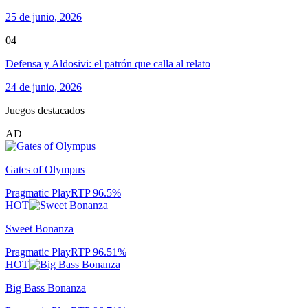
25 de junio, 2026
04
Defensa y Aldosivi: el patrón que calla al relato
24 de junio, 2026
Juegos destacados
AD
Gates of Olympus
Pragmatic Play
RTP
96.5
%
HOT
Sweet Bonanza
Pragmatic Play
RTP
96.51
%
HOT
Big Bass Bonanza