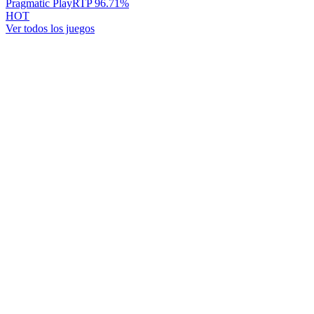
Pragmatic Play
RTP
96.71
%
HOT
Ver todos los juegos