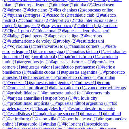
miami
(
2
)
#
europa league
(
2
)
#
melgar
(
2
)
#
tinka
(
2
)
#
leverkusen
(
2
)
#
girona
(
2
)
#
cienciano
(
2
)
#
los chankas
(
2
)
#
apuestas online
(
2
)
#
tijuana
(
2
)
#
tigres
(
2
)
#
cusco fc
(
2
)
#
athletic club
(
2
)
#
atletico
madrid
(
2
)
#
champions
(
2
)
#
deportivo
(
2
)
#
día internacional de la
mujer
(
2
)
#
nuggets
(
2
)
#
psg vs monaco
(
2
)
#
atletico
(
2
)
#
garcilaso
(
2
)
#
liga 1 perú
(
2
)
#
binacional
(
2
)
#
apuestas deportivas perú
(
2
)
#
laliga
(
2
)
#
clippers
(
2
)
#
apuestas la liga
(
2
)
#
warriors
(
2
)
#
sudamericano de voley
(
2
)
#
voley
(
2
)
#
resultados uni
(
2
)
#
vojvodina
(
1
)
#
ferencvarosi tc
(
1
)
#
analisis corners
(
1
)
#
uefa
europa league
(
1
)
#
ucv moquegua
(
1
)
#
analisis táctico
(
1
)
#
estudiantes
rio cuarto
(
1
)
#
ligaprofesional
(
1
)
#
patrón histórico
(
1
)
#
sarmiento
junin
(
1
)
#
argentinos jrs
(
1
)
#
apuestas históricas
(
1
)
#
pronóstico
corners
(
1
)
#
apuestas valor
(
1
)
#
athletico paranaense
(
1
)
#
serie a
brasileirao
(
1
)
#
análisis cuotas
(
1
)
#
apuestas argentina
(
1
)
#
pronostico
apuestas
(
1
)
#
chapecoense
(
1
)
#
pronóstico córners
(
1
)
#
ac milan
(
1
)
#
venezia
(
1
)
#
apuestas inteligentes
(
1
)
#
udinese
(
1
)
#
como
(
1
)
#
cuotas sin publicar
(
1
)
#
alianza atletico
(
1
)
#
vancouver whitecaps
(
1
)
#
probabilidades
(
1
)
#
minnesota united fc
(
1
)
#
corners mls
(
1
)
#
tarjetas amarillas
(
1
)
#
sport boys
(
1
)
#
st. louis city
(
1
)
#
probabilidad implícita
(
1
)
#
apuestas fútbol argentino
(
1
)
#
los
angeles galaxy
(
1
)
#
los angeles fc
(
1
)
#
estudiantes de rio cuarto
(
1
)
#
estadísticas
(
1
)
#
major league soccer
(
1
)
#
huracan
(
1
)
#
banfield
(
1
)
#
sc freiburg
(
1
)
#
aston villa
(
1
)
#
sport huancayo
(
1
)
#
tragamonedas
online
(
1
)
#
sassuolo
(
1
)
#
milan
(
1
)
#
fc lorient
(
1
)
#
posiciones