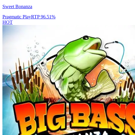
Sweet Bonanza
Pragmatic Play
RTP
96.51
%
HOT