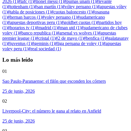
2026
(
1
)
#
lafc
(
1
)
#
lionel messi
(
1
)
#
pumas unam
(
1
)
#
levante
(
1
)
#
tottenham
(
1
)
#
san martín
(
1
)
#
vóley peruano
(
1
)
#
apuestas vóley
(
1
)
#
tabla de posiciones
(
1
)
#
cuotas baloncesto
(
1
)
#
osasuna
(
1
)
#
hernan barcos
(
1
)
#
voley peruano
(
1
)
#
sudamericano
(
1
)
#
apuestas deportivas peru
(
1
)
#
goldbet cuotas
(
1
)
#
partidos hoy
(
1
)
#
horarios tv
(
1
)
#
madrid
(
1
)
#
man utd
(
1
)
#
sudamericano de clubes
voley
(
1
)
#
banco republica
(
1
)
#
arsenal vs wolves
(
1
)
#
apuestas
premier league
(
1
)
#
cristal
(
1
)
#
2 de mayo
(
1
)
#
benfica
(
1
)
#
galatasaray
(
1
)
#
juventus
(
1
)
#
geminis
(
1
)
#
liga peruana de voley
(
1
)
#
apuestas
voley peru
(
1
)
#
real sociedad
(
1
)
Lo más leído
01
Sao Paulo-Paranaense: el filón que esconden los córners
25 de junio, 2026
02
Liverpool-City: el número le gana al relato en Anfield
25 de junio, 2026
03