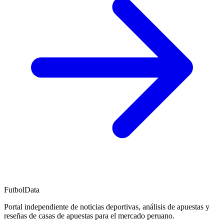
FutbolData
Portal independiente de noticias deportivas, análisis de apuestas y
reseñas de casas de apuestas para el mercado peruano.