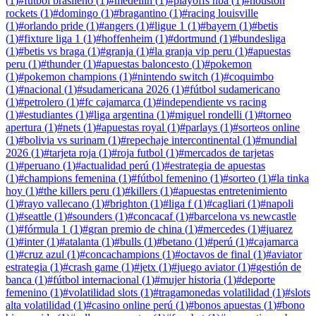
(
1
)
#
fútbol brasileño
(
1
)
#
medellin
(
1
)
#
playoffs nba
(
1
)
#
houston
rockets
(
1
)
#
domingo
(
1
)
#
bragantino
(
1
)
#
racing louisville
(
1
)
#
orlando pride
(
1
)
#
angers
(
1
)
#
ligue 1
(
1
)
#
bayern
(
1
)
#
betis
(
1
)
#
fixture liga 1
(
1
)
#
hoffenheim
(
1
)
#
dortmund
(
1
)
#
bundesliga
(
1
)
#
betis vs braga
(
1
)
#
granja
(
1
)
#
la granja vip peru
(
1
)
#
apuestas
peru
(
1
)
#
thunder
(
1
)
#
apuestas baloncesto
(
1
)
#
pokemon
(
1
)
#
pokemon champions
(
1
)
#
nintendo switch
(
1
)
#
coquimbo
(
1
)
#
nacional
(
1
)
#
sudamericana 2026
(
1
)
#
fútbol sudamericano
(
1
)
#
petrolero
(
1
)
#
fc cajamarca
(
1
)
#
independiente vs racing
(
1
)
#
estudiantes
(
1
)
#
liga argentina
(
1
)
#
miguel rondelli
(
1
)
#
torneo
apertura
(
1
)
#
nets
(
1
)
#
apuestas royal
(
1
)
#
parlays
(
1
)
#
sorteos online
(
1
)
#
bolivia vs surinam
(
1
)
#
repechaje intercontinental
(
1
)
#
mundial
2026
(
1
)
#
tarjeta roja
(
1
)
#
roja futbol
(
1
)
#
mercados de tarjetas
(
1
)
#
peruano
(
1
)
#
actualidad perú
(
1
)
#
estrategia de apuestas
(
1
)
#
champions femenina
(
1
)
#
fútbol femenino
(
1
)
#
sorteo
(
1
)
#
la tinka
hoy
(
1
)
#
the killers peru
(
1
)
#
killers
(
1
)
#
apuestas entretenimiento
(
1
)
#
rayo vallecano
(
1
)
#
brighton
(
1
)
#
liga f
(
1
)
#
cagliari
(
1
)
#
napoli
(
1
)
#
seattle
(
1
)
#
sounders
(
1
)
#
concacaf
(
1
)
#
barcelona vs newcastle
(
1
)
#
fórmula 1
(
1
)
#
gran premio de china
(
1
)
#
mercedes
(
1
)
#
juarez
(
1
)
#
inter
(
1
)
#
atalanta
(
1
)
#
bulls
(
1
)
#
betano
(
1
)
#
perú
(
1
)
#
cajamarca
(
1
)
#
cruz azul
(
1
)
#
concachampions
(
1
)
#
octavos de final
(
1
)
#
aviator
estrategia
(
1
)
#
crash game
(
1
)
#
jetx
(
1
)
#
juego aviator
(
1
)
#
gestión de
banca
(
1
)
#
fútbol internacional
(
1
)
#
mujer historia
(
1
)
#
deporte
femenino
(
1
)
#
volatilidad slots
(
1
)
#
tragamonedas volatilidad
(
1
)
#
slots
alta volatilidad
(
1
)
#
casino online perú
(
1
)
#
bonos apuestas
(
1
)
#
bono