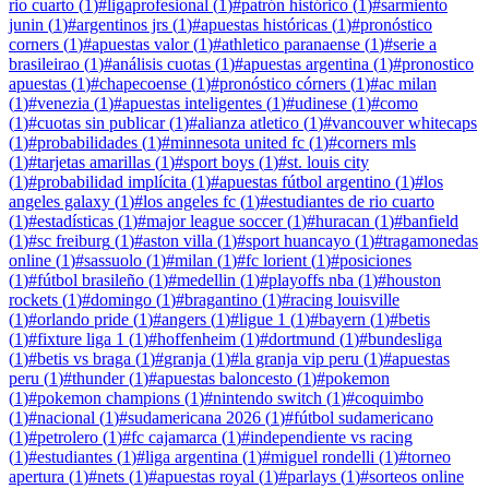
rio cuarto
(
1
)
#
ligaprofesional
(
1
)
#
patrón histórico
(
1
)
#
sarmiento
junin
(
1
)
#
argentinos jrs
(
1
)
#
apuestas históricas
(
1
)
#
pronóstico
corners
(
1
)
#
apuestas valor
(
1
)
#
athletico paranaense
(
1
)
#
serie a
brasileirao
(
1
)
#
análisis cuotas
(
1
)
#
apuestas argentina
(
1
)
#
pronostico
apuestas
(
1
)
#
chapecoense
(
1
)
#
pronóstico córners
(
1
)
#
ac milan
(
1
)
#
venezia
(
1
)
#
apuestas inteligentes
(
1
)
#
udinese
(
1
)
#
como
(
1
)
#
cuotas sin publicar
(
1
)
#
alianza atletico
(
1
)
#
vancouver whitecaps
(
1
)
#
probabilidades
(
1
)
#
minnesota united fc
(
1
)
#
corners mls
(
1
)
#
tarjetas amarillas
(
1
)
#
sport boys
(
1
)
#
st. louis city
(
1
)
#
probabilidad implícita
(
1
)
#
apuestas fútbol argentino
(
1
)
#
los
angeles galaxy
(
1
)
#
los angeles fc
(
1
)
#
estudiantes de rio cuarto
(
1
)
#
estadísticas
(
1
)
#
major league soccer
(
1
)
#
huracan
(
1
)
#
banfield
(
1
)
#
sc freiburg
(
1
)
#
aston villa
(
1
)
#
sport huancayo
(
1
)
#
tragamonedas
online
(
1
)
#
sassuolo
(
1
)
#
milan
(
1
)
#
fc lorient
(
1
)
#
posiciones
(
1
)
#
fútbol brasileño
(
1
)
#
medellin
(
1
)
#
playoffs nba
(
1
)
#
houston
rockets
(
1
)
#
domingo
(
1
)
#
bragantino
(
1
)
#
racing louisville
(
1
)
#
orlando pride
(
1
)
#
angers
(
1
)
#
ligue 1
(
1
)
#
bayern
(
1
)
#
betis
(
1
)
#
fixture liga 1
(
1
)
#
hoffenheim
(
1
)
#
dortmund
(
1
)
#
bundesliga
(
1
)
#
betis vs braga
(
1
)
#
granja
(
1
)
#
la granja vip peru
(
1
)
#
apuestas
peru
(
1
)
#
thunder
(
1
)
#
apuestas baloncesto
(
1
)
#
pokemon
(
1
)
#
pokemon champions
(
1
)
#
nintendo switch
(
1
)
#
coquimbo
(
1
)
#
nacional
(
1
)
#
sudamericana 2026
(
1
)
#
fútbol sudamericano
(
1
)
#
petrolero
(
1
)
#
fc cajamarca
(
1
)
#
independiente vs racing
(
1
)
#
estudiantes
(
1
)
#
liga argentina
(
1
)
#
miguel rondelli
(
1
)
#
torneo
apertura
(
1
)
#
nets
(
1
)
#
apuestas royal
(
1
)
#
parlays
(
1
)
#
sorteos online