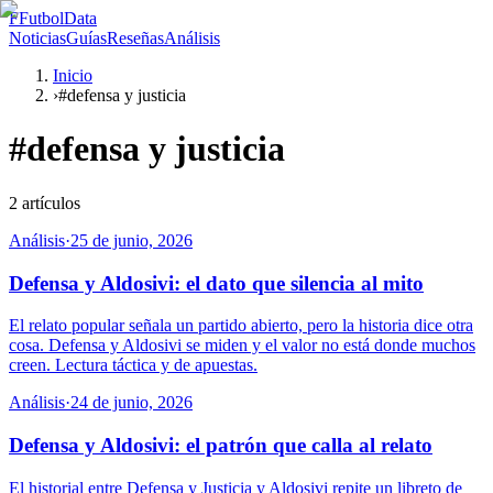
F
FutbolData
Noticias
Guías
Reseñas
Análisis
Inicio
›
#defensa y justicia
#
defensa y justicia
2
artículos
Análisis
·
25 de junio, 2026
Defensa y Aldosivi: el dato que silencia al mito
El relato popular señala un partido abierto, pero la historia dice otra
cosa. Defensa y Aldosivi se miden y el valor no está donde muchos
creen. Lectura táctica y de apuestas.
Análisis
·
24 de junio, 2026
Defensa y Aldosivi: el patrón que calla al relato
El historial entre Defensa y Justicia y Aldosivi repite un libreto de