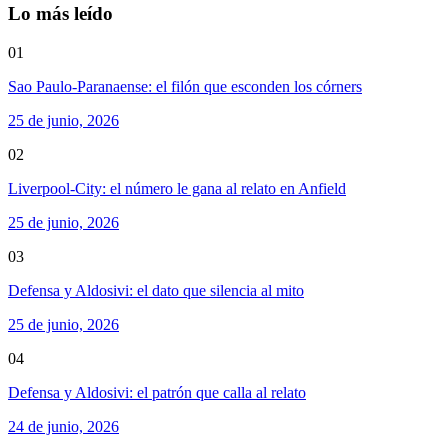
Lo más leído
01
Sao Paulo-Paranaense: el filón que esconden los córners
25 de junio, 2026
02
Liverpool-City: el número le gana al relato en Anfield
25 de junio, 2026
03
Defensa y Aldosivi: el dato que silencia al mito
25 de junio, 2026
04
Defensa y Aldosivi: el patrón que calla al relato
24 de junio, 2026