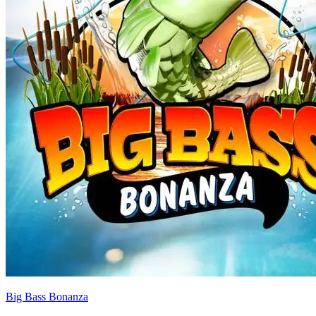
Big Bass Bonanza