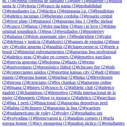
m.
(
3
)
#
central cordoba de santiago
(
3
)
#
tigre
(
3
)
#
platense
(
3
)
#
union
santa fe
(
3
)
#
vitoria
(
3
)
#
vasco da gama
(
3
)
#
probabilidad
(
3
)
#
estudiantes l.p.
(
3
)
#
táctica
(
3
)
#
gimnasia l.p.
(
3
)
#
brasileirao
(
3
)
#
atletico tucuman
(
3
)
#
belgrano cordoba
(
3
)
#
rosario central
(
3
)
#
river plate
(
3
)
#
mirassol
(
3
)
#
apuestas liga 1
(
3
)
#
fbc melgar
(
3
)
#
cusco
(
3
)
#
lanus
(
3
)
#
slot machine
(
3
)
#
am i in love
(
3
)
#
shine
original soundtrack
(
3
)
#
psg
(
3
)
#
resultados
(
3
)
#
monterrey
(
3
)
#
alianza
(
3
)
#
slots pragmatic play
(
3
)
#
bodø/glimt
(
3
)
#
valor
(
2
)
#
defensa y justicia
(
2
)
#
aldosivi
(
2
)
#
saques de esquina
(
2
)
#
man
city
(
2
)
#
valor apuesta
(
2
)
#
analisis
(
2
)
#
chapecoense-sc
(
2
)
#
serie a
brasil
(
2
)
#
historial enfrentamientos
(
2
)
#
apuestas liga profesional
(
2
)
#
atletico grau
(
2
)
#
valor en corners
(
2
)
#
deportivo garcilaso
(
2
)
#
previa apuestas
(
2
)
#
bologna
(
2
)
#
lazio
(
2
)
#
remo
(
2
)
#
universitario
(
2
)
#
pronóstico fútbol
(
2
)
#
chicago fire
(
2
)
#
mls
(
2
)
#
comerciantes unidos
(
2
)
#
sporting kansas city
(
2
)
#
adt
(
2
)
#
inter
miami
(
2
)
#
europa league
(
2
)
#
melgar
(
2
)
#
tinka
(
2
)
#
leverkusen
(
2
)
#
girona
(
2
)
#
cienciano
(
2
)
#
los chankas
(
2
)
#
apuestas online
(
2
)
#
tijuana
(
2
)
#
tigres
(
2
)
#
cusco fc
(
2
)
#
athletic club
(
2
)
#
atletico
madrid
(
2
)
#
champions
(
2
)
#
deportivo
(
2
)
#
día internacional de la
mujer
(
2
)
#
nuggets
(
2
)
#
psg vs monaco
(
2
)
#
atletico
(
2
)
#
garcilaso
(
2
)
#
liga 1 perú
(
2
)
#
binacional
(
2
)
#
apuestas deportivas perú
(
2
)
#
laliga
(
2
)
#
clippers
(
2
)
#
apuestas la liga
(
2
)
#
warriors
(
2
)
#
sudamericano de voley
(
2
)
#
voley
(
2
)
#
resultados uni
(
2
)
#
vojvodina
(
1
)
#
ferencvarosi tc
(
1
)
#
analisis corners
(
1
)
#
uefa
europa league
(
1
)
#
ucv moquegua
(
1
)
#
analisis táctico
(
1
)
#
estudiantes