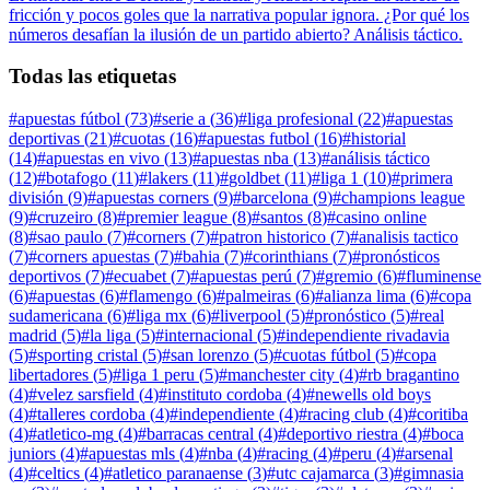
fricción y pocos goles que la narrativa popular ignora. ¿Por qué los
números desafían la ilusión de un partido abierto? Análisis táctico.
Todas las etiquetas
#
apuestas fútbol
(
73
)
#
serie a
(
36
)
#
liga profesional
(
22
)
#
apuestas
deportivas
(
21
)
#
cuotas
(
16
)
#
apuestas futbol
(
16
)
#
historial
(
14
)
#
apuestas en vivo
(
13
)
#
apuestas nba
(
13
)
#
análisis táctico
(
12
)
#
botafogo
(
11
)
#
lakers
(
11
)
#
goldbet
(
11
)
#
liga 1
(
10
)
#
primera
división
(
9
)
#
apuestas corners
(
9
)
#
barcelona
(
9
)
#
champions league
(
9
)
#
cruzeiro
(
8
)
#
premier league
(
8
)
#
santos
(
8
)
#
casino online
(
8
)
#
sao paulo
(
7
)
#
corners
(
7
)
#
patron historico
(
7
)
#
analisis tactico
(
7
)
#
corners apuestas
(
7
)
#
bahia
(
7
)
#
corinthians
(
7
)
#
pronósticos
deportivos
(
7
)
#
ecuabet
(
7
)
#
apuestas perú
(
7
)
#
gremio
(
6
)
#
fluminense
(
6
)
#
apuestas
(
6
)
#
flamengo
(
6
)
#
palmeiras
(
6
)
#
alianza lima
(
6
)
#
copa
sudamericana
(
6
)
#
liga mx
(
6
)
#
liverpool
(
5
)
#
pronóstico
(
5
)
#
real
madrid
(
5
)
#
la liga
(
5
)
#
internacional
(
5
)
#
independiente rivadavia
(
5
)
#
sporting cristal
(
5
)
#
san lorenzo
(
5
)
#
cuotas fútbol
(
5
)
#
copa
libertadores
(
5
)
#
liga 1 peru
(
5
)
#
manchester city
(
4
)
#
rb bragantino
(
4
)
#
velez sarsfield
(
4
)
#
instituto cordoba
(
4
)
#
newells old boys
(
4
)
#
talleres cordoba
(
4
)
#
independiente
(
4
)
#
racing club
(
4
)
#
coritiba
(
4
)
#
atletico-mg
(
4
)
#
barracas central
(
4
)
#
deportivo riestra
(
4
)
#
boca
juniors
(
4
)
#
apuestas mls
(
4
)
#
nba
(
4
)
#
racing
(
4
)
#
peru
(
4
)
#
arsenal
(
4
)
#
celtics
(
4
)
#
atletico paranaense
(
3
)
#
utc cajamarca
(
3
)
#
gimnasia