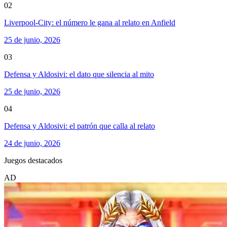
02
Liverpool-City: el número le gana al relato en Anfield
25 de junio, 2026
03
Defensa y Aldosivi: el dato que silencia al mito
25 de junio, 2026
04
Defensa y Aldosivi: el patrón que calla al relato
24 de junio, 2026
Juegos destacados
AD