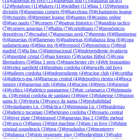
(
14
)
#
apuestas en vivo
(
13
)
#
apuestas nba
(
13
)
#
análisis táctico
(
12
)
#
botafogo
(
11
)
#
lakers
(
11
)
#
goldbet
(
11
)
#
liga 1
(
10
)
#
primera
división
(
9
)
#
apuestas corners
(
9
)
#
barcelona
(
9
)
#
champions league
(
9
)
#
cruzeiro
(
8
)
#
premier league
(
8
)
#
santos
(
8
)
#
casino online
(
8
)
#
sao paulo
(
7
)
#
corners
(
7
)
#
patron historico
(
7
)
#
analisis tactico
(
7
)
#
corners apuestas
(
7
)
#
bahia
(
7
)
#
corinthians
(
7
)
#
pronósticos
deportivos
(
7
)
#
ecuabet
(
7
)
#
apuestas perú
(
7
)
#
gremio
(
6
)
#
fluminense
(
6
)
#
apuestas
(
6
)
#
flamengo
(
6
)
#
palmeiras
(
6
)
#
alianza lima
(
6
)
#
copa
sudamericana
(
6
)
#
liga mx
(
6
)
#
liverpool
(
5
)
#
pronóstico
(
5
)
#
real
madrid
(
5
)
#
la liga
(
5
)
#
internacional
(
5
)
#
independiente rivadavia
(
5
)
#
sporting cristal
(
5
)
#
san lorenzo
(
5
)
#
cuotas fútbol
(
5
)
#
copa
libertadores
(
5
)
#
liga 1 peru
(
5
)
#
manchester city
(
4
)
#
rb bragantino
(
4
)
#
velez sarsfield
(
4
)
#
instituto cordoba
(
4
)
#
newells old boys
(
4
)
#
talleres cordoba
(
4
)
#
independiente
(
4
)
#
racing club
(
4
)
#
coritiba
(
4
)
#
atletico-mg
(
4
)
#
barracas central
(
4
)
#
deportivo riestra
(
4
)
#
boca
juniors
(
4
)
#
apuestas mls
(
4
)
#
nba
(
4
)
#
racing
(
4
)
#
peru
(
4
)
#
arsenal
(
4
)
#
celtics
(
4
)
#
atletico paranaense
(
3
)
#
utc cajamarca
(
3
)
#
gimnasia
m.
(
3
)
#
central cordoba de santiago
(
3
)
#
tigre
(
3
)
#
platense
(
3
)
#
union
santa fe
(
3
)
#
vitoria
(
3
)
#
vasco da gama
(
3
)
#
probabilidad
(
3
)
#
estudiantes l.p.
(
3
)
#
táctica
(
3
)
#
gimnasia l.p.
(
3
)
#
brasileirao
(
3
)
#
atletico tucuman
(
3
)
#
belgrano cordoba
(
3
)
#
rosario central
(
3
)
#
river plate
(
3
)
#
mirassol
(
3
)
#
apuestas liga 1
(
3
)
#
fbc melgar
(
3
)
#
cusco
(
3
)
#
lanus
(
3
)
#
slot machine
(
3
)
#
am i in love
(
3
)
#
shine
original soundtrack
(
3
)
#
psg
(
3
)
#
resultados
(
3
)
#
monterrey
(
3
)
#
alianza
(
3
)
#
slots pragmatic play
(
3
)
#
bodø/glimt
(
3
)
#
valor