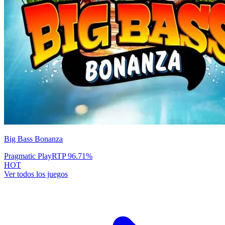
Big Bass Bonanza
Pragmatic Play
RTP
96.71
%
HOT
Ver todos los juegos