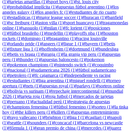
(
1
)
#
tarjetas amarillas
(
1
)
#
sport boys
(
1
)
#
st. louis city
(
1
)
#
probabilidad implícita
(
1
)
#
apuestas fútbol argentino
(
1
)
#
los
angeles galaxy
(
1
)
#
los angeles fc
(
1
)
#
estudiantes de rio cuarto
(
1
)
#
estadísticas
(
1
)
#
major league soccer
(
1
)
#
huracan
(
1
)
#
banfield
(
1
)
#
sc freiburg
(
1
)
#
aston villa
(
1
)
#
sport huancayo
(
1
)
#
tragamonedas
online
(
1
)
#
sassuolo
(
1
)
#
milan
(
1
)
#
fc lorient
(
1
)
#
posiciones
(
1
)
#
fútbol brasileño
(
1
)
#
medellin
(
1
)
#
playoffs nba
(
1
)
#
houston
rockets
(
1
)
#
domingo
(
1
)
#
bragantino
(
1
)
#
racing louisville
(
1
)
#
orlando pride
(
1
)
#
angers
(
1
)
#
ligue 1
(
1
)
#
bayern
(
1
)
#
betis
(
1
)
#
fixture liga 1
(
1
)
#
hoffenheim
(
1
)
#
dortmund
(
1
)
#
bundesliga
(
1
)
#
betis vs braga
(
1
)
#
granja
(
1
)
#
la granja vip peru
(
1
)
#
apuestas
peru
(
1
)
#
thunder
(
1
)
#
apuestas baloncesto
(
1
)
#
pokemon
(
1
)
#
pokemon champions
(
1
)
#
nintendo switch
(
1
)
#
coquimbo
(
1
)
#
nacional
(
1
)
#
sudamericana 2026
(
1
)
#
fútbol sudamericano
(
1
)
#
petrolero
(
1
)
#
fc cajamarca
(
1
)
#
independiente vs racing
(
1
)
#
estudiantes
(
1
)
#
liga argentina
(
1
)
#
miguel rondelli
(
1
)
#
torneo
apertura
(
1
)
#
nets
(
1
)
#
apuestas royal
(
1
)
#
parlays
(
1
)
#
sorteos online
(
1
)
#
bolivia vs surinam
(
1
)
#
repechaje intercontinental
(
1
)
#
mundial
2026
(
1
)
#
tarjeta roja
(
1
)
#
roja futbol
(
1
)
#
mercados de tarjetas
(
1
)
#
peruano
(
1
)
#
actualidad perú
(
1
)
#
estrategia de apuestas
(
1
)
#
champions femenina
(
1
)
#
fútbol femenino
(
1
)
#
sorteo
(
1
)
#
la tinka
hoy
(
1
)
#
the killers peru
(
1
)
#
killers
(
1
)
#
apuestas entretenimiento
(
1
)
#
rayo vallecano
(
1
)
#
brighton
(
1
)
#
liga f
(
1
)
#
cagliari
(
1
)
#
napoli
(
1
)
#
seattle
(
1
)
#
sounders
(
1
)
#
concacaf
(
1
)
#
barcelona vs newcastle
(
1
)
#
fórmula 1
(
1
)
#
gran premio de china
(
1
)
#
mercedes
(
1
)
#
juarez