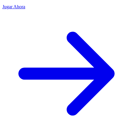
Jugar Ahora