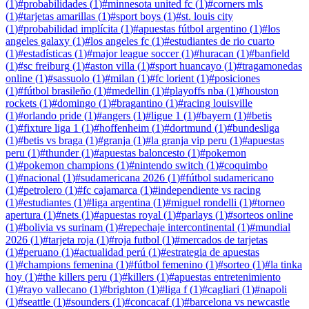
(
1
)
#
probabilidades
(
1
)
#
minnesota united fc
(
1
)
#
corners mls
(
1
)
#
tarjetas amarillas
(
1
)
#
sport boys
(
1
)
#
st. louis city
(
1
)
#
probabilidad implícita
(
1
)
#
apuestas fútbol argentino
(
1
)
#
los
angeles galaxy
(
1
)
#
los angeles fc
(
1
)
#
estudiantes de rio cuarto
(
1
)
#
estadísticas
(
1
)
#
major league soccer
(
1
)
#
huracan
(
1
)
#
banfield
(
1
)
#
sc freiburg
(
1
)
#
aston villa
(
1
)
#
sport huancayo
(
1
)
#
tragamonedas
online
(
1
)
#
sassuolo
(
1
)
#
milan
(
1
)
#
fc lorient
(
1
)
#
posiciones
(
1
)
#
fútbol brasileño
(
1
)
#
medellin
(
1
)
#
playoffs nba
(
1
)
#
houston
rockets
(
1
)
#
domingo
(
1
)
#
bragantino
(
1
)
#
racing louisville
(
1
)
#
orlando pride
(
1
)
#
angers
(
1
)
#
ligue 1
(
1
)
#
bayern
(
1
)
#
betis
(
1
)
#
fixture liga 1
(
1
)
#
hoffenheim
(
1
)
#
dortmund
(
1
)
#
bundesliga
(
1
)
#
betis vs braga
(
1
)
#
granja
(
1
)
#
la granja vip peru
(
1
)
#
apuestas
peru
(
1
)
#
thunder
(
1
)
#
apuestas baloncesto
(
1
)
#
pokemon
(
1
)
#
pokemon champions
(
1
)
#
nintendo switch
(
1
)
#
coquimbo
(
1
)
#
nacional
(
1
)
#
sudamericana 2026
(
1
)
#
fútbol sudamericano
(
1
)
#
petrolero
(
1
)
#
fc cajamarca
(
1
)
#
independiente vs racing
(
1
)
#
estudiantes
(
1
)
#
liga argentina
(
1
)
#
miguel rondelli
(
1
)
#
torneo
apertura
(
1
)
#
nets
(
1
)
#
apuestas royal
(
1
)
#
parlays
(
1
)
#
sorteos online
(
1
)
#
bolivia vs surinam
(
1
)
#
repechaje intercontinental
(
1
)
#
mundial
2026
(
1
)
#
tarjeta roja
(
1
)
#
roja futbol
(
1
)
#
mercados de tarjetas
(
1
)
#
peruano
(
1
)
#
actualidad perú
(
1
)
#
estrategia de apuestas
(
1
)
#
champions femenina
(
1
)
#
fútbol femenino
(
1
)
#
sorteo
(
1
)
#
la tinka
hoy
(
1
)
#
the killers peru
(
1
)
#
killers
(
1
)
#
apuestas entretenimiento
(
1
)
#
rayo vallecano
(
1
)
#
brighton
(
1
)
#
liga f
(
1
)
#
cagliari
(
1
)
#
napoli
(
1
)
#
seattle
(
1
)
#
sounders
(
1
)
#
concacaf
(
1
)
#
barcelona vs newcastle