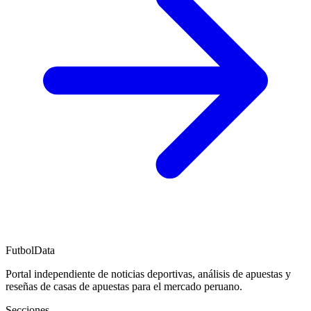
FutbolData
Portal independiente de noticias deportivas, análisis de apuestas y
reseñas de casas de apuestas para el mercado peruano.
Secciones