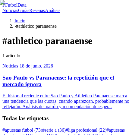
F
FutbolData
Noticias
Guías
Reseñas
Análisis
Inicio
›
#athletico paranaense
#
athletico paranaense
1
artículo
Noticias
·
18 de junio, 2026
Sao Paulo vs Paranaense: la repetición que el
mercado ignora
El historial reciente entre Sao Paulo y Athletico Paranaense marca
una tendencia que las cuotas, cuando aparezcan, probablemente no
reflejarán. Análisis del patrón y recomendación de espera.
Todas las etiquetas
#
apuestas fútbol
(
73
)
#
serie a
(
36
)
#
liga profesional
(
22
)
#
apuestas