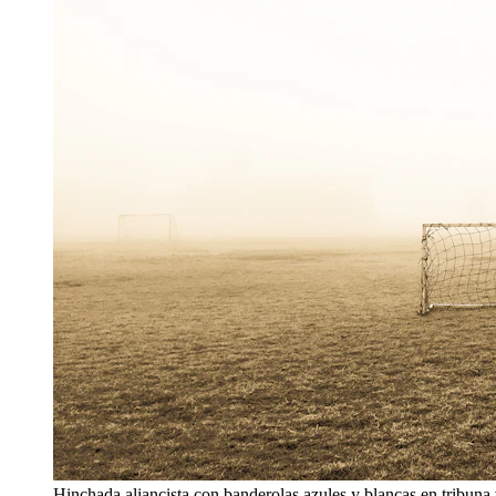
Hinchada aliancista con banderolas azules y blancas en tribuna 