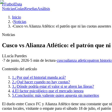
F
FutbolData
Noticias
Guías
Reseñas
Análisis
Inicio
›
Noticias
›
Cusco vs Alianza Atlético: el patrón que ni las cuotas ausentes
Noticias
Cusco vs Alianza Atlético: el patrón que ni
L
Lucía Paredes
·
7 de junio, 2026
·
5 min
de lectura
·
cusco
alianza atletico
patron historic
Contenido del artículo
1.
¿Por qué el historial manda acá?
2.
¿Qué hacer cuando no hay cuotas?
3.
¿Dónde podría estar el valor si se abren las líneas?
4.
El factor psicológico que el mercado ignora
5.
Conclusión: más valiente quien apuesta sin numeritos
El duelo entre Cusco FC y Alianza Atlético tiene una constante que ni
cuotas locales, visitante o empate para el sábado 18 de julio, el patrón