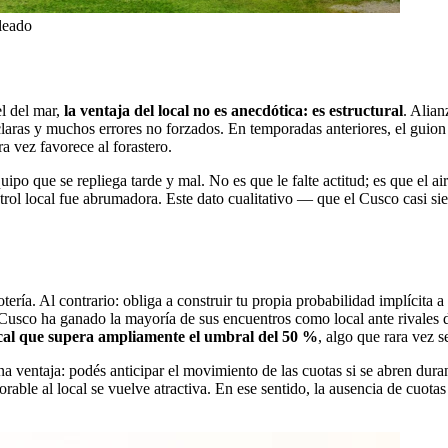
oleado
l del mar,
la ventaja del local no es anecdótica: es estructural
. Alian
laras y muchos errores no forzados. En temporadas anteriores, el guion f
a vez favorece al forastero.
ipo que se repliega tarde y mal. No es que le falte actitud; es que el ai
ntrol local fue abrumadora. Este dato cualitativo — que el Cusco casi s
tería. Al contrario: obliga a construir tu propia probabilidad implícita 
 el Cusco ha ganado la mayoría de sus encuentros como local ante rivales
ocal que supera ampliamente el umbral del 50 %
, algo que rara vez s
na ventaja: podés anticipar el movimiento de las cuotas si se abren dur
orable al local se vuelve atractiva. En ese sentido, la ausencia de cuota