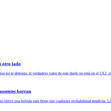
 otro lado
eso no te detenga: el verdadero valor de este duelo no está en el 1X2,
 ausentes borran
ltura ofrece una brújula más firme que cualquier probabilidad implícita. L