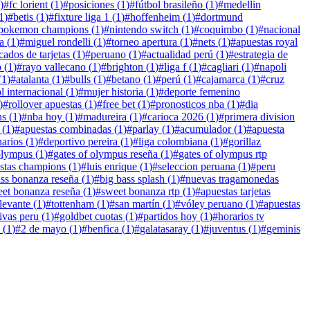
)
#
fc lorient
(
1
)
#
posiciones
(
1
)
#
fútbol brasileño
(
1
)
#
medellin
1
)
#
betis
(
1
)
#
fixture liga 1
(
1
)
#
hoffenheim
(
1
)
#
dortmund
pokemon champions
(
1
)
#
nintendo switch
(
1
)
#
coquimbo
(
1
)
#
nacional
a
(
1
)
#
miguel rondelli
(
1
)
#
torneo apertura
(
1
)
#
nets
(
1
)
#
apuestas royal
ados de tarjetas
(
1
)
#
peruano
(
1
)
#
actualidad perú
(
1
)
#
estrategia de
o
(
1
)
#
rayo vallecano
(
1
)
#
brighton
(
1
)
#
liga f
(
1
)
#
cagliari
(
1
)
#
napoli
(
1
)
#
atalanta
(
1
)
#
bulls
(
1
)
#
betano
(
1
)
#
perú
(
1
)
#
cajamarca
(
1
)
#
cruz
l internacional
(
1
)
#
mujer historia
(
1
)
#
deporte femenino
)
#
rollover apuestas
(
1
)
#
free bet
(
1
)
#
pronosticos nba
(
1
)
#
dia
ns
(
1
)
#
nba hoy
(
1
)
#
madureira
(
1
)
#
carioca 2026
(
1
)
#
primera division
(
1
)
#
apuestas combinadas
(
1
)
#
parlay
(
1
)
#
acumulador
(
1
)
#
apuesta
narios
(
1
)
#
deportivo pereira
(
1
)
#
liga colombiana
(
1
)
#
gorillaz
 olympus
(
1
)
#
gates of olympus reseña
(
1
)
#
gates of olympus rtp
stas champions
(
1
)
#
luis enrique
(
1
)
#
seleccion peruana
(
1
)
#
peru
ass bonanza reseña
(
1
)
#
big bass splash
(
1
)
#
nuevas tragamonedas
et bonanza reseña
(
1
)
#
sweet bonanza rtp
(
1
)
#
apuestas tarjetas
levante
(
1
)
#
tottenham
(
1
)
#
san martín
(
1
)
#
vóley peruano
(
1
)
#
apuestas
ivas peru
(
1
)
#
goldbet cuotas
(
1
)
#
partidos hoy
(
1
)
#
horarios tv
(
1
)
#
2 de mayo
(
1
)
#
benfica
(
1
)
#
galatasaray
(
1
)
#
juventus
(
1
)
#
geminis