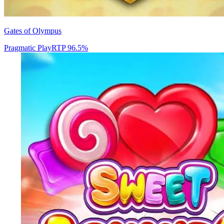
Gates of Olympus
Pragmatic Play
RTP
96.5
%