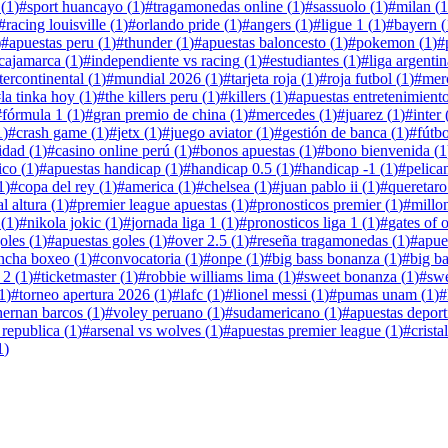
(
1
)
#
sport huancayo
(
1
)
#
tragamonedas online
(
1
)
#
sassuolo
(
1
)
#
milan
(
1
#
racing louisville
(
1
)
#
orlando pride
(
1
)
#
angers
(
1
)
#
ligue 1
(
1
)
#
bayern
(
)
#
apuestas peru
(
1
)
#
thunder
(
1
)
#
apuestas baloncesto
(
1
)
#
pokemon
(
1
)
#
 cajamarca
(
1
)
#
independiente vs racing
(
1
)
#
estudiantes
(
1
)
#
liga argentin
tercontinental
(
1
)
#
mundial 2026
(
1
)
#
tarjeta roja
(
1
)
#
roja futbol
(
1
)
#
merc
#
la tinka hoy
(
1
)
#
the killers peru
(
1
)
#
killers
(
1
)
#
apuestas entretenimient
#
fórmula 1
(
1
)
#
gran premio de china
(
1
)
#
mercedes
(
1
)
#
juarez
(
1
)
#
inter
1
)
#
crash game
(
1
)
#
jetx
(
1
)
#
juego aviator
(
1
)
#
gestión de banca
(
1
)
#
fútbo
lidad
(
1
)
#
casino online perú
(
1
)
#
bonos apuestas
(
1
)
#
bono bienvenida
(
1
ico
(
1
)
#
apuestas handicap
(
1
)
#
handicap 0.5
(
1
)
#
handicap -1
(
1
)
#
pelica
1
)
#
copa del rey
(
1
)
#
america
(
1
)
#
chelsea
(
1
)
#
juan pablo ii
(
1
)
#
queretaro
l altura
(
1
)
#
premier league apuestas
(
1
)
#
pronosticos premier
(
1
)
#
millo
(
1
)
#
nikola jokic
(
1
)
#
jornada liga 1
(
1
)
#
pronosticos liga 1
(
1
)
#
gates of
oles
(
1
)
#
apuestas goles
(
1
)
#
over 2.5
(
1
)
#
reseña tragamonedas
(
1
)
#
apue
ncha boxeo
(
1
)
#
convocatoria
(
1
)
#
onpe
(
1
)
#
big bass bonanza
(
1
)
#
big b
 2
(
1
)
#
ticketmaster
(
1
)
#
robbie williams lima
(
1
)
#
sweet bonanza
(
1
)
#
swe
1
)
#
torneo apertura 2026
(
1
)
#
lafc
(
1
)
#
lionel messi
(
1
)
#
pumas unam
(
1
)
#
hernan barcos
(
1
)
#
voley peruano
(
1
)
#
sudamericano
(
1
)
#
apuestas deport
republica
(
1
)
#
arsenal vs wolves
(
1
)
#
apuestas premier league
(
1
)
#
cristal
1
)