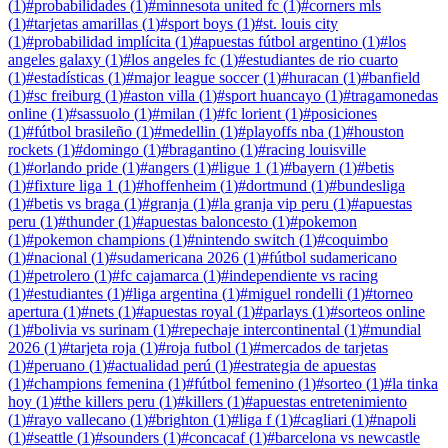
(
1
)
#
probabilidades
(
1
)
#
minnesota united fc
(
1
)
#
corners mls
(
1
)
#
tarjetas amarillas
(
1
)
#
sport boys
(
1
)
#
st. louis city
(
1
)
#
probabilidad implícita
(
1
)
#
apuestas fútbol argentino
(
1
)
#
los
angeles galaxy
(
1
)
#
los angeles fc
(
1
)
#
estudiantes de rio cuarto
(
1
)
#
estadísticas
(
1
)
#
major league soccer
(
1
)
#
huracan
(
1
)
#
banfield
(
1
)
#
sc freiburg
(
1
)
#
aston villa
(
1
)
#
sport huancayo
(
1
)
#
tragamonedas
online
(
1
)
#
sassuolo
(
1
)
#
milan
(
1
)
#
fc lorient
(
1
)
#
posiciones
(
1
)
#
fútbol brasileño
(
1
)
#
medellin
(
1
)
#
playoffs nba
(
1
)
#
houston
rockets
(
1
)
#
domingo
(
1
)
#
bragantino
(
1
)
#
racing louisville
(
1
)
#
orlando pride
(
1
)
#
angers
(
1
)
#
ligue 1
(
1
)
#
bayern
(
1
)
#
betis
(
1
)
#
fixture liga 1
(
1
)
#
hoffenheim
(
1
)
#
dortmund
(
1
)
#
bundesliga
(
1
)
#
betis vs braga
(
1
)
#
granja
(
1
)
#
la granja vip peru
(
1
)
#
apuestas
peru
(
1
)
#
thunder
(
1
)
#
apuestas baloncesto
(
1
)
#
pokemon
(
1
)
#
pokemon champions
(
1
)
#
nintendo switch
(
1
)
#
coquimbo
(
1
)
#
nacional
(
1
)
#
sudamericana 2026
(
1
)
#
fútbol sudamericano
(
1
)
#
petrolero
(
1
)
#
fc cajamarca
(
1
)
#
independiente vs racing
(
1
)
#
estudiantes
(
1
)
#
liga argentina
(
1
)
#
miguel rondelli
(
1
)
#
torneo
apertura
(
1
)
#
nets
(
1
)
#
apuestas royal
(
1
)
#
parlays
(
1
)
#
sorteos online
(
1
)
#
bolivia vs surinam
(
1
)
#
repechaje intercontinental
(
1
)
#
mundial
2026
(
1
)
#
tarjeta roja
(
1
)
#
roja futbol
(
1
)
#
mercados de tarjetas
(
1
)
#
peruano
(
1
)
#
actualidad perú
(
1
)
#
estrategia de apuestas
(
1
)
#
champions femenina
(
1
)
#
fútbol femenino
(
1
)
#
sorteo
(
1
)
#
la tinka
hoy
(
1
)
#
the killers peru
(
1
)
#
killers
(
1
)
#
apuestas entretenimiento
(
1
)
#
rayo vallecano
(
1
)
#
brighton
(
1
)
#
liga f
(
1
)
#
cagliari
(
1
)
#
napoli
(
1
)
#
seattle
(
1
)
#
sounders
(
1
)
#
concacaf
(
1
)
#
barcelona vs newcastle