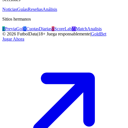
Noticias
Guías
Reseñas
Análisis
Sitios hermanos
P
PreviaGol
C
CuotasDiarias
S
ScoreLab
M
MatchAnalisis
©
2026
FutbolData
|
18+ Juega responsablemente
|
GoldBet
Jugar Ahora