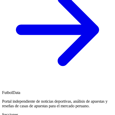
FutbolData
Portal independiente de noticias deportivas, análisis de apuestas y
reseñas de casas de apuestas para el mercado peruano.
Secciones