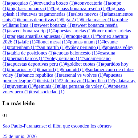
(
1
)
#
pacquiao
(
1
)
#
revancha boxeo
(
1
)
#
convocatoria
(
1
)
#
onpe
(
1
)
#
big bass bonanza
(
1
)
#
big bass bonanza reseña
(
1
)
#
big bass
splash
(
1
)
#
nuevas tragamonedas
(
1
)
#
slots nuevos
(
1
)
#
lanzamientos
slots
(
1
)
#
cuotas deportivas
(
1
)
#
liga 2
(
1
)
#
ticketmaster
(
1
)
#
robbie
williams lima
(
1
)
#
sweet bonanza
(
1
)
#
sweet bonanza reseña
(
1
)
#
sweet bonanza rtp
(
1
)
#
apuestas tarjetas
(
1
)
#
over under tarjetas
(
1
)
#
tarjetas amarillas apuestas
(
1
)
#
moquegua
(
1
)
#
torneo apertura
2026
(
1
)
#
lafc
(
1
)
#
lionel messi
(
1
)
#
pumas unam
(
1
)
#
levante
(
1
)
#
tottenham
(
1
)
#
san martín
(
1
)
#
vóley peruano
(
1
)
#
apuestas vóley
(
1
)
#
tabla de posiciones
(
1
)
#
cuotas baloncesto
(
1
)
#
osasuna
(
1
)
#
hernan barcos
(
1
)
#
voley peruano
(
1
)
#
sudamericano
(
1
)
#
apuestas deportivas peru
(
1
)
#
goldbet cuotas
(
1
)
#
partidos hoy
(
1
)
#
horarios tv
(
1
)
#
madrid
(
1
)
#
man utd
(
1
)
#
sudamericano de clubes
voley
(
1
)
#
banco republica
(
1
)
#
arsenal vs wolves
(
1
)
#
apuestas
premier league
(
1
)
#
cristal
(
1
)
#
2 de mayo
(
1
)
#
benfica
(
1
)
#
galatasaray
(
1
)
#
juventus
(
1
)
#
geminis
(
1
)
#
liga peruana de voley
(
1
)
#
apuestas
voley peru
(
1
)
#
real sociedad
(
1
)
Lo más leído
01
Sao Paulo-Paranaense: el filón que esconden los córners
25 de junio, 2026