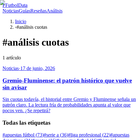
F
FutbolData
Noticias
Guías
Reseñas
Análisis
Inicio
›
#análisis cuotas
#
análisis cuotas
1
artículo
Noticias
·
17 de junio, 2026
Gremio-Fluminense: el patrón histórico que vuelve
sin avisar
Sin cuotas todavía, el historial entre Gremio y Fluminense señala un
patrón claro. La lectura fría de probabilidades apunta al valor que
pocos ven. ¿Se repetirá?
Todas las etiquetas
#
apuestas fútbol
(
73
)
#
serie a
(
36
)
#
liga profesional
(
22
)
#
apuestas