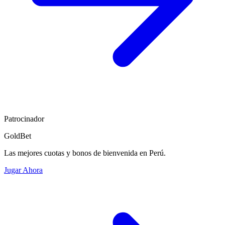
Patrocinador
GoldBet
Las mejores cuotas y bonos de bienvenida en Perú.
Jugar Ahora