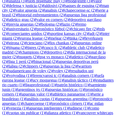
(
3
)
#
alianza
(
3
)
#
slots pragmatic play
(
3
)
#
bodø/glimt
(
3
)
#
valor
(
2
)
#
defensa y justicia
(
2
)
#
aldosivi
(
2
)
#
saques de esquina
(
2
)
#
man
city
(
2
)
#
valor apuesta
(
2
)
#
analisis
(
2
)
#
chapecoense-sc
(
2
)
#
serie a
brasil
(
2
)
#
historial enfrentamientos
(
2
)
#
apuestas liga profesional
(
2
)
#
atletico grau
(
2
)
#
valor en corners
(
2
)
#
deportivo garcilaso
(
2
)
#
previa apuestas
(
2
)
#
bologna
(
2
)
#
lazio
(
2
)
#
remo
(
2
)
#
universitario
(
2
)
#
pronóstico fútbol
(
2
)
#
chicago fire
(
2
)
#
mls
(
2
)
#
comerciantes unidos
(
2
)
#
sporting kansas city
(
2
)
#
adt
(
2
)
#
inter
miami
(
2
)
#
europa league
(
2
)
#
melgar
(
2
)
#
tinka
(
2
)
#
leverkusen
(
2
)
#
girona
(
2
)
#
cienciano
(
2
)
#
los chankas
(
2
)
#
apuestas online
(
2
)
#
tijuana
(
2
)
#
tigres
(
2
)
#
cusco fc
(
2
)
#
athletic club
(
2
)
#
atletico
madrid
(
2
)
#
champions
(
2
)
#
deportivo
(
2
)
#
día internacional de la
mujer
(
2
)
#
nuggets
(
2
)
#
psg vs monaco
(
2
)
#
atletico
(
2
)
#
garcilaso
(
2
)
#
liga 1 perú
(
2
)
#
binacional
(
2
)
#
apuestas deportivas perú
(
2
)
#
laliga
(
2
)
#
clippers
(
2
)
#
apuestas la liga
(
2
)
#
warriors
(
2
)
#
sudamericano de voley
(
2
)
#
voley
(
2
)
#
resultados uni
(
2
)
#
vojvodina
(
1
)
#
ferencvarosi tc
(
1
)
#
analisis corners
(
1
)
#
uefa
europa league
(
1
)
#
ucv moquegua
(
1
)
#
analisis táctico
(
1
)
#
estudiantes
rio cuarto
(
1
)
#
ligaprofesional
(
1
)
#
patrón histórico
(
1
)
#
sarmiento
junin
(
1
)
#
argentinos jrs
(
1
)
#
apuestas históricas
(
1
)
#
pronóstico
corners
(
1
)
#
apuestas valor
(
1
)
#
athletico paranaense
(
1
)
#
serie a
brasileirao
(
1
)
#
análisis cuotas
(
1
)
#
apuestas argentina
(
1
)
#
pronostico
apuestas
(
1
)
#
chapecoense
(
1
)
#
pronóstico córners
(
1
)
#
ac milan
(
1
)
#
venezia
(
1
)
#
apuestas inteligentes
(
1
)
#
udinese
(
1
)
#
como
(
1
)
#
cuotas sin publicar
(
1
)
#
alianza atletico
(
1
)
#
vancouver whitecaps