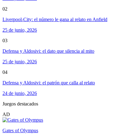
02
Liverpool-City: el número le gana al relato en Anfield
25 de junio, 2026
03
Defensa y Aldosivi: el dato que silencia al mito
25 de junio, 2026
04
Defensa y Aldosivi: el patrón que calla al relato
24 de junio, 2026
Juegos destacados
AD
Gates of Olympus