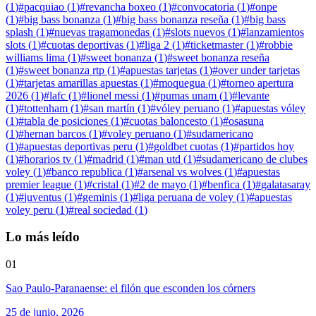
(
1
)
#
pacquiao
(
1
)
#
revancha boxeo
(
1
)
#
convocatoria
(
1
)
#
onpe
(
1
)
#
big bass bonanza
(
1
)
#
big bass bonanza reseña
(
1
)
#
big bass
splash
(
1
)
#
nuevas tragamonedas
(
1
)
#
slots nuevos
(
1
)
#
lanzamientos
slots
(
1
)
#
cuotas deportivas
(
1
)
#
liga 2
(
1
)
#
ticketmaster
(
1
)
#
robbie
williams lima
(
1
)
#
sweet bonanza
(
1
)
#
sweet bonanza reseña
(
1
)
#
sweet bonanza rtp
(
1
)
#
apuestas tarjetas
(
1
)
#
over under tarjetas
(
1
)
#
tarjetas amarillas apuestas
(
1
)
#
moquegua
(
1
)
#
torneo apertura
2026
(
1
)
#
lafc
(
1
)
#
lionel messi
(
1
)
#
pumas unam
(
1
)
#
levante
(
1
)
#
tottenham
(
1
)
#
san martín
(
1
)
#
vóley peruano
(
1
)
#
apuestas vóley
(
1
)
#
tabla de posiciones
(
1
)
#
cuotas baloncesto
(
1
)
#
osasuna
(
1
)
#
hernan barcos
(
1
)
#
voley peruano
(
1
)
#
sudamericano
(
1
)
#
apuestas deportivas peru
(
1
)
#
goldbet cuotas
(
1
)
#
partidos hoy
(
1
)
#
horarios tv
(
1
)
#
madrid
(
1
)
#
man utd
(
1
)
#
sudamericano de clubes
voley
(
1
)
#
banco republica
(
1
)
#
arsenal vs wolves
(
1
)
#
apuestas
premier league
(
1
)
#
cristal
(
1
)
#
2 de mayo
(
1
)
#
benfica
(
1
)
#
galatasaray
(
1
)
#
juventus
(
1
)
#
geminis
(
1
)
#
liga peruana de voley
(
1
)
#
apuestas
voley peru
(
1
)
#
real sociedad
(
1
)
Lo más leído
01
Sao Paulo-Paranaense: el filón que esconden los córners
25 de junio, 2026