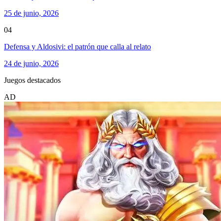
25 de junio, 2026
04
Defensa y Aldosivi: el patrón que calla al relato
24 de junio, 2026
Juegos destacados
AD