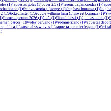
oles
(
1
)
#
apuestas goles
(
1
)
#
over 2.5
(
1
)
#
reseña tragamonedas
(
1
)
#
apue
ncha boxeo
(
1
)
#
convocatoria
(
1
)
#
onpe
(
1
)
#
big bass bonanza
(
1
)
#
big b
 2
(
1
)
#
ticketmaster
(
1
)
#
robbie williams lima
(
1
)
#
sweet bonanza
(
1
)
#
swe
1
)
#
torneo apertura 2026
(
1
)
#
lafc
(
1
)
#
lionel messi
(
1
)
#
pumas unam
(
1
)
#
hernan barcos
(
1
)
#
voley peruano
(
1
)
#
sudamericano
(
1
)
#
apuestas deport
republica
(
1
)
#
arsenal vs wolves
(
1
)
#
apuestas premier league
(
1
)
#
cristal
1
)