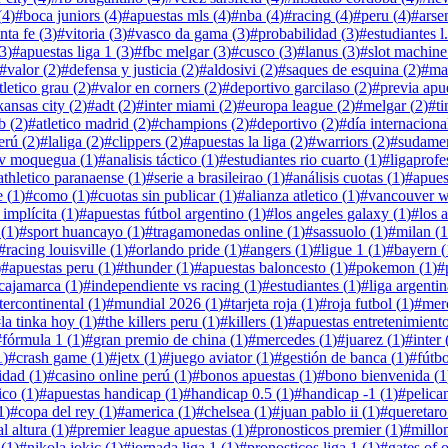
(
4
)
#
boca juniors
(
4
)
#
apuestas mls
(
4
)
#
nba
(
4
)
#
racing
(
4
)
#
peru
(
4
)
#
arse
nta fe
(
3
)
#
vitoria
(
3
)
#
vasco da gama
(
3
)
#
probabilidad
(
3
)
#
estudiantes l
3
)
#
apuestas liga 1
(
3
)
#
fbc melgar
(
3
)
#
cusco
(
3
)
#
lanus
(
3
)
#
slot machine
#
valor
(
2
)
#
defensa y justicia
(
2
)
#
aldosivi
(
2
)
#
saques de esquina
(
2
)
#
ma
tletico grau
(
2
)
#
valor en corners
(
2
)
#
deportivo garcilaso
(
2
)
#
previa apu
kansas city
(
2
)
#
adt
(
2
)
#
inter miami
(
2
)
#
europa league
(
2
)
#
melgar
(
2
)
#
t
ub
(
2
)
#
atletico madrid
(
2
)
#
champions
(
2
)
#
deportivo
(
2
)
#
día internaciona
erú
(
2
)
#
laliga
(
2
)
#
clippers
(
2
)
#
apuestas la liga
(
2
)
#
warriors
(
2
)
#
sudamer
v moquegua
(
1
)
#
analisis táctico
(
1
)
#
estudiantes rio cuarto
(
1
)
#
ligaprofe
athletico paranaense
(
1
)
#
serie a brasileirao
(
1
)
#
análisis cuotas
(
1
)
#
apues
e
(
1
)
#
como
(
1
)
#
cuotas sin publicar
(
1
)
#
alianza atletico
(
1
)
#
vancouver w
 implícita
(
1
)
#
apuestas fútbol argentino
(
1
)
#
los angeles galaxy
(
1
)
#
los 
(
1
)
#
sport huancayo
(
1
)
#
tragamonedas online
(
1
)
#
sassuolo
(
1
)
#
milan
(
1
#
racing louisville
(
1
)
#
orlando pride
(
1
)
#
angers
(
1
)
#
ligue 1
(
1
)
#
bayern
(
)
#
apuestas peru
(
1
)
#
thunder
(
1
)
#
apuestas baloncesto
(
1
)
#
pokemon
(
1
)
#
 cajamarca
(
1
)
#
independiente vs racing
(
1
)
#
estudiantes
(
1
)
#
liga argentin
tercontinental
(
1
)
#
mundial 2026
(
1
)
#
tarjeta roja
(
1
)
#
roja futbol
(
1
)
#
merc
#
la tinka hoy
(
1
)
#
the killers peru
(
1
)
#
killers
(
1
)
#
apuestas entretenimient
#
fórmula 1
(
1
)
#
gran premio de china
(
1
)
#
mercedes
(
1
)
#
juarez
(
1
)
#
inter
1
)
#
crash game
(
1
)
#
jetx
(
1
)
#
juego aviator
(
1
)
#
gestión de banca
(
1
)
#
fútbo
lidad
(
1
)
#
casino online perú
(
1
)
#
bonos apuestas
(
1
)
#
bono bienvenida
(
1
ico
(
1
)
#
apuestas handicap
(
1
)
#
handicap 0.5
(
1
)
#
handicap -1
(
1
)
#
pelica
1
)
#
copa del rey
(
1
)
#
america
(
1
)
#
chelsea
(
1
)
#
juan pablo ii
(
1
)
#
queretaro
l altura
(
1
)
#
premier league apuestas
(
1
)
#
pronosticos premier
(
1
)
#
millo
(
1
)
#
nikola jokic
(
1
)
#
jornada liga 1
(
1
)
#
pronosticos liga 1
(
1
)
#
gates of