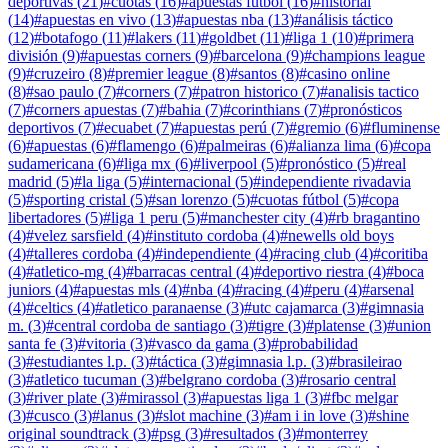
deportivas
(
21
)
#
cuotas
(
16
)
#
apuestas futbol
(
16
)
#
historial
(
14
)
#
apuestas en vivo
(
13
)
#
apuestas nba
(
13
)
#
análisis táctico
(
12
)
#
botafogo
(
11
)
#
lakers
(
11
)
#
goldbet
(
11
)
#
liga 1
(
10
)
#
primera
división
(
9
)
#
apuestas corners
(
9
)
#
barcelona
(
9
)
#
champions league
(
9
)
#
cruzeiro
(
8
)
#
premier league
(
8
)
#
santos
(
8
)
#
casino online
(
8
)
#
sao paulo
(
7
)
#
corners
(
7
)
#
patron historico
(
7
)
#
analisis tactico
(
7
)
#
corners apuestas
(
7
)
#
bahia
(
7
)
#
corinthians
(
7
)
#
pronósticos
deportivos
(
7
)
#
ecuabet
(
7
)
#
apuestas perú
(
7
)
#
gremio
(
6
)
#
fluminense
(
6
)
#
apuestas
(
6
)
#
flamengo
(
6
)
#
palmeiras
(
6
)
#
alianza lima
(
6
)
#
copa
sudamericana
(
6
)
#
liga mx
(
6
)
#
liverpool
(
5
)
#
pronóstico
(
5
)
#
real
madrid
(
5
)
#
la liga
(
5
)
#
internacional
(
5
)
#
independiente rivadavia
(
5
)
#
sporting cristal
(
5
)
#
san lorenzo
(
5
)
#
cuotas fútbol
(
5
)
#
copa
libertadores
(
5
)
#
liga 1 peru
(
5
)
#
manchester city
(
4
)
#
rb bragantino
(
4
)
#
velez sarsfield
(
4
)
#
instituto cordoba
(
4
)
#
newells old boys
(
4
)
#
talleres cordoba
(
4
)
#
independiente
(
4
)
#
racing club
(
4
)
#
coritiba
(
4
)
#
atletico-mg
(
4
)
#
barracas central
(
4
)
#
deportivo riestra
(
4
)
#
boca
juniors
(
4
)
#
apuestas mls
(
4
)
#
nba
(
4
)
#
racing
(
4
)
#
peru
(
4
)
#
arsenal
(
4
)
#
celtics
(
4
)
#
atletico paranaense
(
3
)
#
utc cajamarca
(
3
)
#
gimnasia
m.
(
3
)
#
central cordoba de santiago
(
3
)
#
tigre
(
3
)
#
platense
(
3
)
#
union
santa fe
(
3
)
#
vitoria
(
3
)
#
vasco da gama
(
3
)
#
probabilidad
(
3
)
#
estudiantes l.p.
(
3
)
#
táctica
(
3
)
#
gimnasia l.p.
(
3
)
#
brasileirao
(
3
)
#
atletico tucuman
(
3
)
#
belgrano cordoba
(
3
)
#
rosario central
(
3
)
#
river plate
(
3
)
#
mirassol
(
3
)
#
apuestas liga 1
(
3
)
#
fbc melgar
(
3
)
#
cusco
(
3
)
#
lanus
(
3
)
#
slot machine
(
3
)
#
am i in love
(
3
)
#
shine
original soundtrack
(
3
)
#
psg
(
3
)
#
resultados
(
3
)
#
monterrey