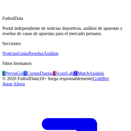
FutbolData
Portal independiente de noticias deportivas, análisis de apuestas y
reseñas de casas de apuestas para el mercado peruano.
Secciones
Noticias
Guías
Reseñas
Análisis
Sitios hermanos
P
PreviaGol
C
CuotasDiarias
S
ScoreLab
M
MatchAnalisis
©
2026
FutbolData
|
18+ Juega responsablemente
|
GoldBet
Jugar Ahora