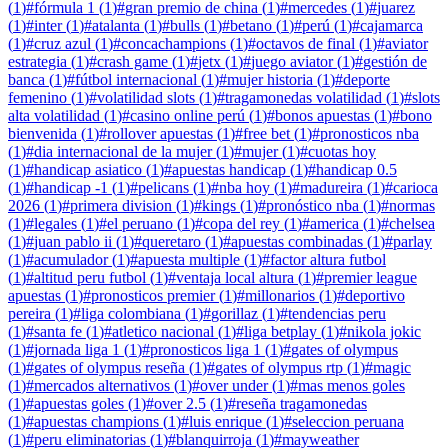
(
1
)
#
fórmula 1
(
1
)
#
gran premio de china
(
1
)
#
mercedes
(
1
)
#
juarez
(
1
)
#
inter
(
1
)
#
atalanta
(
1
)
#
bulls
(
1
)
#
betano
(
1
)
#
perú
(
1
)
#
cajamarca
(
1
)
#
cruz azul
(
1
)
#
concachampions
(
1
)
#
octavos de final
(
1
)
#
aviator
estrategia
(
1
)
#
crash game
(
1
)
#
jetx
(
1
)
#
juego aviator
(
1
)
#
gestión de
banca
(
1
)
#
fútbol internacional
(
1
)
#
mujer historia
(
1
)
#
deporte
femenino
(
1
)
#
volatilidad slots
(
1
)
#
tragamonedas volatilidad
(
1
)
#
slots
alta volatilidad
(
1
)
#
casino online perú
(
1
)
#
bonos apuestas
(
1
)
#
bono
bienvenida
(
1
)
#
rollover apuestas
(
1
)
#
free bet
(
1
)
#
pronosticos nba
(
1
)
#
dia internacional de la mujer
(
1
)
#
mujer
(
1
)
#
cuotas hoy
(
1
)
#
handicap asiatico
(
1
)
#
apuestas handicap
(
1
)
#
handicap 0.5
(
1
)
#
handicap -1
(
1
)
#
pelicans
(
1
)
#
nba hoy
(
1
)
#
madureira
(
1
)
#
carioca
2026
(
1
)
#
primera division
(
1
)
#
kings
(
1
)
#
pronóstico nba
(
1
)
#
normas
(
1
)
#
legales
(
1
)
#
el peruano
(
1
)
#
copa del rey
(
1
)
#
america
(
1
)
#
chelsea
(
1
)
#
juan pablo ii
(
1
)
#
queretaro
(
1
)
#
apuestas combinadas
(
1
)
#
parlay
(
1
)
#
acumulador
(
1
)
#
apuesta multiple
(
1
)
#
factor altura futbol
(
1
)
#
altitud peru futbol
(
1
)
#
ventaja local altura
(
1
)
#
premier league
apuestas
(
1
)
#
pronosticos premier
(
1
)
#
millonarios
(
1
)
#
deportivo
pereira
(
1
)
#
liga colombiana
(
1
)
#
gorillaz
(
1
)
#
tendencias peru
(
1
)
#
santa fe
(
1
)
#
atletico nacional
(
1
)
#
liga betplay
(
1
)
#
nikola jokic
(
1
)
#
jornada liga 1
(
1
)
#
pronosticos liga 1
(
1
)
#
gates of olympus
(
1
)
#
gates of olympus reseña
(
1
)
#
gates of olympus rtp
(
1
)
#
magic
(
1
)
#
mercados alternativos
(
1
)
#
over under
(
1
)
#
mas menos goles
(
1
)
#
apuestas goles
(
1
)
#
over 2.5
(
1
)
#
reseña tragamonedas
(
1
)
#
apuestas champions
(
1
)
#
luis enrique
(
1
)
#
seleccion peruana
(
1
)
#
peru eliminatorias
(
1
)
#
blanquirroja
(
1
)
#
mayweather