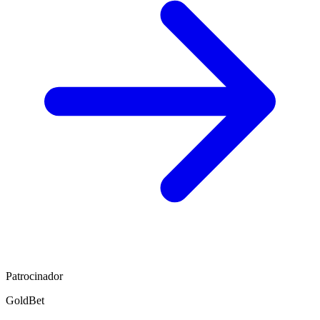
Patrocinador
GoldBet