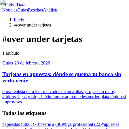
F
FutbolData
Noticias
Guías
Reseñas
Análisis
Inicio
›
#over under tarjetas
#
over under tarjetas
1
artículo
Guías
·
23 de febrero, 2026
Tarjetas en apuestas: dónde se quema tu banca sin
verlo venir
Guía realista para leer mercados de amarillas y rojas con datos,
árbitros, ligas y Liga 1. Sin humo: aquí puedes perder plata rápido si
improvisas.
Todas las etiquetas
#
apuestas fútbol
(
73
)
#
serie a
(
36
)
#
liga profesional
(
22
)
#
apuestas