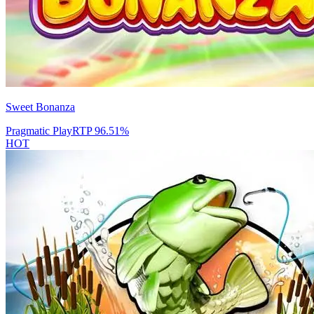
Sweet Bonanza
Pragmatic Play
RTP
96.51
%
HOT