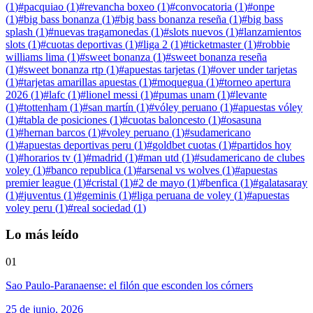
(
1
)
#
pacquiao
(
1
)
#
revancha boxeo
(
1
)
#
convocatoria
(
1
)
#
onpe
(
1
)
#
big bass bonanza
(
1
)
#
big bass bonanza reseña
(
1
)
#
big bass
splash
(
1
)
#
nuevas tragamonedas
(
1
)
#
slots nuevos
(
1
)
#
lanzamientos
slots
(
1
)
#
cuotas deportivas
(
1
)
#
liga 2
(
1
)
#
ticketmaster
(
1
)
#
robbie
williams lima
(
1
)
#
sweet bonanza
(
1
)
#
sweet bonanza reseña
(
1
)
#
sweet bonanza rtp
(
1
)
#
apuestas tarjetas
(
1
)
#
over under tarjetas
(
1
)
#
tarjetas amarillas apuestas
(
1
)
#
moquegua
(
1
)
#
torneo apertura
2026
(
1
)
#
lafc
(
1
)
#
lionel messi
(
1
)
#
pumas unam
(
1
)
#
levante
(
1
)
#
tottenham
(
1
)
#
san martín
(
1
)
#
vóley peruano
(
1
)
#
apuestas vóley
(
1
)
#
tabla de posiciones
(
1
)
#
cuotas baloncesto
(
1
)
#
osasuna
(
1
)
#
hernan barcos
(
1
)
#
voley peruano
(
1
)
#
sudamericano
(
1
)
#
apuestas deportivas peru
(
1
)
#
goldbet cuotas
(
1
)
#
partidos hoy
(
1
)
#
horarios tv
(
1
)
#
madrid
(
1
)
#
man utd
(
1
)
#
sudamericano de clubes
voley
(
1
)
#
banco republica
(
1
)
#
arsenal vs wolves
(
1
)
#
apuestas
premier league
(
1
)
#
cristal
(
1
)
#
2 de mayo
(
1
)
#
benfica
(
1
)
#
galatasaray
(
1
)
#
juventus
(
1
)
#
geminis
(
1
)
#
liga peruana de voley
(
1
)
#
apuestas
voley peru
(
1
)
#
real sociedad
(
1
)
Lo más leído
01
Sao Paulo-Paranaense: el filón que esconden los córners
25 de junio, 2026