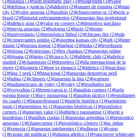
(
3
)
#
alianza
(
3
)
#
slots pragmatic play
(
3
)
#
bodø/glimt
(
3
)
#
valor
(
2
)
#
defensa y justicia
(
2
)
#
aldosivi
(
2
)
#
saques de esquina
(
2
)
#
man
city
(
2
)
#
valor apuesta
(
2
)
#
analisis
(
2
)
#
chapecoense-sc
(
2
)
#
serie a
brasil
(
2
)
#
historial enfrentamientos
(
2
)
#
apuestas liga profesional
(
2
)
#
atletico grau
(
2
)
#
valor en corners
(
2
)
#
deportivo garcilaso
(
2
)
#
previa apuestas
(
2
)
#
bologna
(
2
)
#
lazio
(
2
)
#
remo
(
2
)
#
universitario
(
2
)
#
pronóstico fútbol
(
2
)
#
chicago fire
(
2
)
#
mls
(
2
)
#
comerciantes unidos
(
2
)
#
sporting kansas city
(
2
)
#
adt
(
2
)
#
inter
miami
(
2
)
#
europa league
(
2
)
#
melgar
(
2
)
#
tinka
(
2
)
#
leverkusen
(
2
)
#
girona
(
2
)
#
cienciano
(
2
)
#
los chankas
(
2
)
#
apuestas online
(
2
)
#
tijuana
(
2
)
#
tigres
(
2
)
#
cusco fc
(
2
)
#
athletic club
(
2
)
#
atletico
madrid
(
2
)
#
champions
(
2
)
#
deportivo
(
2
)
#
día internacional de la
mujer
(
2
)
#
nuggets
(
2
)
#
psg vs monaco
(
2
)
#
atletico
(
2
)
#
garcilaso
(
2
)
#
liga 1 perú
(
2
)
#
binacional
(
2
)
#
apuestas deportivas perú
(
2
)
#
laliga
(
2
)
#
clippers
(
2
)
#
apuestas la liga
(
2
)
#
warriors
(
2
)
#
sudamericano de voley
(
2
)
#
voley
(
2
)
#
resultados uni
(
2
)
#
vojvodina
(
1
)
#
ferencvarosi tc
(
1
)
#
analisis corners
(
1
)
#
uefa
europa league
(
1
)
#
ucv moquegua
(
1
)
#
analisis táctico
(
1
)
#
estudiantes
rio cuarto
(
1
)
#
ligaprofesional
(
1
)
#
patrón histórico
(
1
)
#
sarmiento
junin
(
1
)
#
argentinos jrs
(
1
)
#
apuestas históricas
(
1
)
#
pronóstico
corners
(
1
)
#
apuestas valor
(
1
)
#
athletico paranaense
(
1
)
#
serie a
brasileirao
(
1
)
#
análisis cuotas
(
1
)
#
apuestas argentina
(
1
)
#
pronostico
apuestas
(
1
)
#
chapecoense
(
1
)
#
pronóstico córners
(
1
)
#
ac milan
(
1
)
#
venezia
(
1
)
#
apuestas inteligentes
(
1
)
#
udinese
(
1
)
#
como
(
1
)
#
cuotas sin publicar
(
1
)
#
alianza atletico
(
1
)
#
vancouver whitecaps