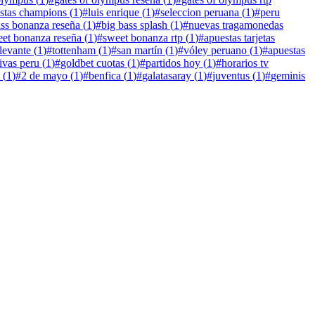
stas champions
(
1
)
#
luis enrique
(
1
)
#
seleccion peruana
(
1
)
#
peru
ass bonanza reseña
(
1
)
#
big bass splash
(
1
)
#
nuevas tragamonedas
et bonanza reseña
(
1
)
#
sweet bonanza rtp
(
1
)
#
apuestas tarjetas
levante
(
1
)
#
tottenham
(
1
)
#
san martín
(
1
)
#
vóley peruano
(
1
)
#
apuestas
ivas peru
(
1
)
#
goldbet cuotas
(
1
)
#
partidos hoy
(
1
)
#
horarios tv
(
1
)
#
2 de mayo
(
1
)
#
benfica
(
1
)
#
galatasaray
(
1
)
#
juventus
(
1
)
#
geminis