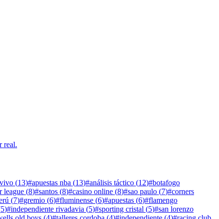
 real.
 vivo
(
13
)
#
apuestas nba
(
13
)
#
análisis táctico
(
12
)
#
botafogo
r league
(
8
)
#
santos
(
8
)
#
casino online
(
8
)
#
sao paulo
(
7
)
#
corners
erú
(
7
)
#
gremio
(
6
)
#
fluminense
(
6
)
#
apuestas
(
6
)
#
flamengo
(
5
)
#
independiente rivadavia
(
5
)
#
sporting cristal
(
5
)
#
san lorenzo
ells old boys
(
4
)
#
talleres cordoba
(
4
)
#
independiente
(
4
)
#
racing club