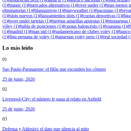
(
1
)
#
magic
(
1
)
#
mercados alternativos
(
1
)
#
over under
(
1
)
#
mas menos g
eliminatorias
(
1
)
#
blanquirroja
(
1
)
#
mayweather
(
1
)
#
pacquiao
(
1
)
#
reva
(
1
)
#
slots nuevos
(
1
)
#
lanzamientos slots
(
1
)
#
cuotas deportivas
(
1
)
#
liga
(
1
)
#
over under tarjetas
(
1
)
#
tarjetas amarillas apuestas
(
1
)
#
moquegua
(
vóley
(
1
)
#
tabla de posiciones
(
1
)
#
cuotas baloncesto
(
1
)
#
osasuna
(
1
)
#
(
1
)
#
madrid
(
1
)
#
man utd
(
1
)
#
sudamericano de clubes voley
(
1
)
#
banco 
(
1
)
#
liga peruana de voley
(
1
)
#
apuestas voley peru
(
1
)
#
real sociedad
(
Lo más leído
01
Sao Paulo-Paranaense: el filón que esconden los córners
25 de junio, 2026
02
Liverpool-City: el número le gana al relato en Anfield
25 de junio, 2026
03
Defensa y Aldosivi: el dato que silencia al mito