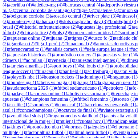
(
4
)
#
coritiba
(
4
)
#
atletico-mg
(
4
)
#
barracas central
(
4
)
#
deportivo riestra
m.
(
3
)
#
central cordoba de santiago
(
3
)
#
tigre
(
3
)
#
platense
(
3
)
#
union sa
(
3
)
#
belgrano cordoba
(
3
)
#
rosario central
(
3
)
#
river plate
(
3
)
#
mirassol
(
(
3
)
#
monterrey
(
3
)
#
alianza
(
3
)
#
slots pragmatic play
(
3
)
#
bodø/glimt
(
3
)
brasil
(
2
)
#
historial enfrentamientos
(
2
)
#
apuestas liga profesional
(
2
)
#
a
fútbol
(
2
)
#
chicago fire
(
2
)
#
mls
(
2
)
#
comerciantes unidos
(
2
)
#
sporting 
(
2
)
#
apuestas online
(
2
)
#
tijuana
(
2
)
#
tigres
(
2
)
#
cusco fc
(
2
)
#
athletic cl
(
2
)
#
garcilaso
(
2
)
#
liga 1 perú
(
2
)
#
binacional
(
2
)
#
apuestas deportivas p
(
1
)
#
ferencvarosi tc
(
1
)
#
analisis corners
(
1
)
#
uefa europa league
(
1
)
#
uc
(
1
)
#
apuestas históricas
(
1
)
#
pronóstico corners
(
1
)
#
apuestas valor
(
1
)
#
córners
(
1
)
#
ac milan
(
1
)
#
venezia
(
1
)
#
apuestas inteligentes
(
1
)
#
udines
(
1
)
#
tarjetas amarillas
(
1
)
#
sport boys
(
1
)
#
st. louis city
(
1
)
#
probabilidad
league soccer
(
1
)
#
huracan
(
1
)
#
banfield
(
1
)
#
sc freiburg
(
1
)
#
aston villa
(
1
)
#
playoffs nba
(
1
)
#
houston rockets
(
1
)
#
domingo
(
1
)
#
bragantino
(
1
)
(
1
)
#
bundesliga
(
1
)
#
betis vs braga
(
1
)
#
granja
(
1
)
#
la granja vip peru
(
1
(
1
)
#
sudamericana 2026
(
1
)
#
fútbol sudamericano
(
1
)
#
petrolero
(
1
)
#
fc
(
1
)
#
parlays
(
1
)
#
sorteos online
(
1
)
#
bolivia vs surinam
(
1
)
#
repechaje in
apuestas
(
1
)
#
champions femenina
(
1
)
#
fútbol femenino
(
1
)
#
sorteo
(
1
)
(
1
)
#
seattle
(
1
)
#
sounders
(
1
)
#
concacaf
(
1
)
#
barcelona vs newcastle
(
1
)
azul
(
1
)
#
concachampions
(
1
)
#
octavos de final
(
1
)
#
aviator estrategia
(
(
1
)
#
volatilidad slots
(
1
)
#
tragamonedas volatilidad
(
1
)
#
slots alta volati
internacional de la mujer
(
1
)
#
mujer
(
1
)
#
cuotas hoy
(
1
)
#
handicap asiat
(
1
)
#
kings
(
1
)
#
pronóstico nba
(
1
)
#
normas
(
1
)
#
legales
(
1
)
#
el peruano
(
multiple
(
1
)
#
factor altura futbol
(
1
)
#
altitud peru futbol
(
1
)
#
ventaja loca
(
1
)
#
tendencias peru
(
1
)
#
santa fe
(
1
)
#
atletico nacional
(
1
)
#
liga betplay