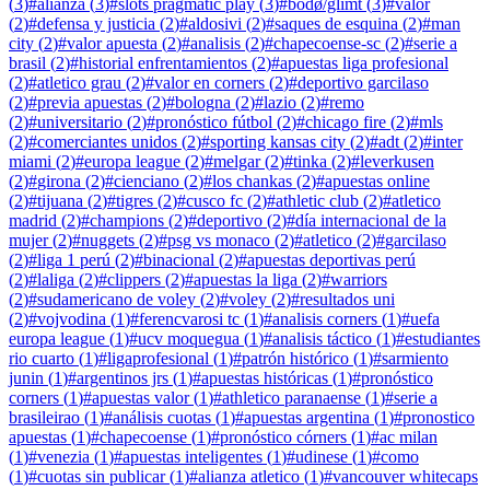
(
3
)
#
alianza
(
3
)
#
slots pragmatic play
(
3
)
#
bodø/glimt
(
3
)
#
valor
(
2
)
#
defensa y justicia
(
2
)
#
aldosivi
(
2
)
#
saques de esquina
(
2
)
#
man
city
(
2
)
#
valor apuesta
(
2
)
#
analisis
(
2
)
#
chapecoense-sc
(
2
)
#
serie a
brasil
(
2
)
#
historial enfrentamientos
(
2
)
#
apuestas liga profesional
(
2
)
#
atletico grau
(
2
)
#
valor en corners
(
2
)
#
deportivo garcilaso
(
2
)
#
previa apuestas
(
2
)
#
bologna
(
2
)
#
lazio
(
2
)
#
remo
(
2
)
#
universitario
(
2
)
#
pronóstico fútbol
(
2
)
#
chicago fire
(
2
)
#
mls
(
2
)
#
comerciantes unidos
(
2
)
#
sporting kansas city
(
2
)
#
adt
(
2
)
#
inter
miami
(
2
)
#
europa league
(
2
)
#
melgar
(
2
)
#
tinka
(
2
)
#
leverkusen
(
2
)
#
girona
(
2
)
#
cienciano
(
2
)
#
los chankas
(
2
)
#
apuestas online
(
2
)
#
tijuana
(
2
)
#
tigres
(
2
)
#
cusco fc
(
2
)
#
athletic club
(
2
)
#
atletico
madrid
(
2
)
#
champions
(
2
)
#
deportivo
(
2
)
#
día internacional de la
mujer
(
2
)
#
nuggets
(
2
)
#
psg vs monaco
(
2
)
#
atletico
(
2
)
#
garcilaso
(
2
)
#
liga 1 perú
(
2
)
#
binacional
(
2
)
#
apuestas deportivas perú
(
2
)
#
laliga
(
2
)
#
clippers
(
2
)
#
apuestas la liga
(
2
)
#
warriors
(
2
)
#
sudamericano de voley
(
2
)
#
voley
(
2
)
#
resultados uni
(
2
)
#
vojvodina
(
1
)
#
ferencvarosi tc
(
1
)
#
analisis corners
(
1
)
#
uefa
europa league
(
1
)
#
ucv moquegua
(
1
)
#
analisis táctico
(
1
)
#
estudiantes
rio cuarto
(
1
)
#
ligaprofesional
(
1
)
#
patrón histórico
(
1
)
#
sarmiento
junin
(
1
)
#
argentinos jrs
(
1
)
#
apuestas históricas
(
1
)
#
pronóstico
corners
(
1
)
#
apuestas valor
(
1
)
#
athletico paranaense
(
1
)
#
serie a
brasileirao
(
1
)
#
análisis cuotas
(
1
)
#
apuestas argentina
(
1
)
#
pronostico
apuestas
(
1
)
#
chapecoense
(
1
)
#
pronóstico córners
(
1
)
#
ac milan
(
1
)
#
venezia
(
1
)
#
apuestas inteligentes
(
1
)
#
udinese
(
1
)
#
como
(
1
)
#
cuotas sin publicar
(
1
)
#
alianza atletico
(
1
)
#
vancouver whitecaps