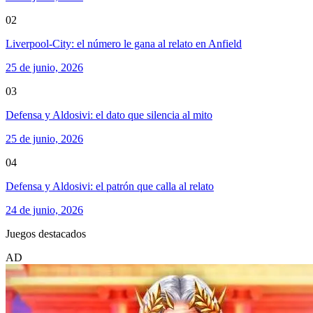
02
Liverpool-City: el número le gana al relato en Anfield
25 de junio, 2026
03
Defensa y Aldosivi: el dato que silencia al mito
25 de junio, 2026
04
Defensa y Aldosivi: el patrón que calla al relato
24 de junio, 2026
Juegos destacados
AD