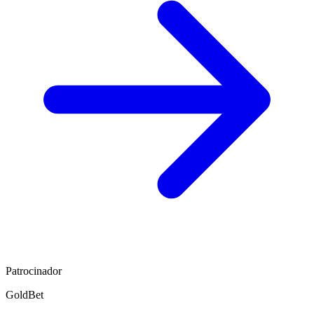
Patrocinador
GoldBet