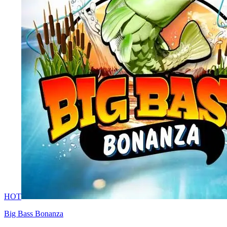
HOT
Big Bass Bonanza