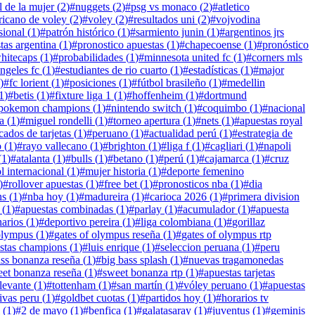
l de la mujer
(
2
)
#
nuggets
(
2
)
#
psg vs monaco
(
2
)
#
atletico
icano de voley
(
2
)
#
voley
(
2
)
#
resultados uni
(
2
)
#
vojvodina
sional
(
1
)
#
patrón histórico
(
1
)
#
sarmiento junin
(
1
)
#
argentinos jrs
tas argentina
(
1
)
#
pronostico apuestas
(
1
)
#
chapecoense
(
1
)
#
pronóstico
hitecaps
(
1
)
#
probabilidades
(
1
)
#
minnesota united fc
(
1
)
#
corners mls
angeles fc
(
1
)
#
estudiantes de rio cuarto
(
1
)
#
estadísticas
(
1
)
#
major
)
#
fc lorient
(
1
)
#
posiciones
(
1
)
#
fútbol brasileño
(
1
)
#
medellin
1
)
#
betis
(
1
)
#
fixture liga 1
(
1
)
#
hoffenheim
(
1
)
#
dortmund
pokemon champions
(
1
)
#
nintendo switch
(
1
)
#
coquimbo
(
1
)
#
nacional
a
(
1
)
#
miguel rondelli
(
1
)
#
torneo apertura
(
1
)
#
nets
(
1
)
#
apuestas royal
ados de tarjetas
(
1
)
#
peruano
(
1
)
#
actualidad perú
(
1
)
#
estrategia de
o
(
1
)
#
rayo vallecano
(
1
)
#
brighton
(
1
)
#
liga f
(
1
)
#
cagliari
(
1
)
#
napoli
(
1
)
#
atalanta
(
1
)
#
bulls
(
1
)
#
betano
(
1
)
#
perú
(
1
)
#
cajamarca
(
1
)
#
cruz
l internacional
(
1
)
#
mujer historia
(
1
)
#
deporte femenino
)
#
rollover apuestas
(
1
)
#
free bet
(
1
)
#
pronosticos nba
(
1
)
#
dia
ns
(
1
)
#
nba hoy
(
1
)
#
madureira
(
1
)
#
carioca 2026
(
1
)
#
primera division
(
1
)
#
apuestas combinadas
(
1
)
#
parlay
(
1
)
#
acumulador
(
1
)
#
apuesta
narios
(
1
)
#
deportivo pereira
(
1
)
#
liga colombiana
(
1
)
#
gorillaz
 olympus
(
1
)
#
gates of olympus reseña
(
1
)
#
gates of olympus rtp
stas champions
(
1
)
#
luis enrique
(
1
)
#
seleccion peruana
(
1
)
#
peru
ass bonanza reseña
(
1
)
#
big bass splash
(
1
)
#
nuevas tragamonedas
et bonanza reseña
(
1
)
#
sweet bonanza rtp
(
1
)
#
apuestas tarjetas
levante
(
1
)
#
tottenham
(
1
)
#
san martín
(
1
)
#
vóley peruano
(
1
)
#
apuestas
ivas peru
(
1
)
#
goldbet cuotas
(
1
)
#
partidos hoy
(
1
)
#
horarios tv
(
1
)
#
2 de mayo
(
1
)
#
benfica
(
1
)
#
galatasaray
(
1
)
#
juventus
(
1
)
#
geminis