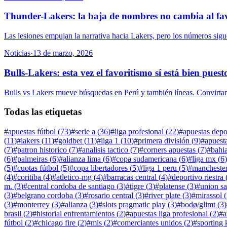
Thunder-Lakers: la baja de nombres no cambia al fa
Las lesiones empujan la narrativa hacia Lakers, pero los números sig
Noticias
·
13 de marzo, 2026
Bulls-Lakers: esta vez el favoritismo sí está bien puest
Bulls vs Lakers mueve búsquedas en Perú y también líneas. Convirtam
Todas las etiquetas
#
apuestas fútbol
(
73
)
#
serie a
(
36
)
#
liga profesional
(
22
)
#
apuestas depo
(
11
)
#
lakers
(
11
)
#
goldbet
(
11
)
#
liga 1
(
10
)
#
primera división
(
9
)
#
apuest
(
7
)
#
patron historico
(
7
)
#
analisis tactico
(
7
)
#
corners apuestas
(
7
)
#
bahi
(
6
)
#
palmeiras
(
6
)
#
alianza lima
(
6
)
#
copa sudamericana
(
6
)
#
liga mx
(
6
)
(
5
)
#
cuotas fútbol
(
5
)
#
copa libertadores
(
5
)
#
liga 1 peru
(
5
)
#
manchester
(
4
)
#
coritiba
(
4
)
#
atletico-mg
(
4
)
#
barracas central
(
4
)
#
deportivo riestra
m.
(
3
)
#
central cordoba de santiago
(
3
)
#
tigre
(
3
)
#
platense
(
3
)
#
union sa
(
3
)
#
belgrano cordoba
(
3
)
#
rosario central
(
3
)
#
river plate
(
3
)
#
mirassol
(
(
3
)
#
monterrey
(
3
)
#
alianza
(
3
)
#
slots pragmatic play
(
3
)
#
bodø/glimt
(
3
)
brasil
(
2
)
#
historial enfrentamientos
(
2
)
#
apuestas liga profesional
(
2
)
#
a
fútbol
(
2
)
#
chicago fire
(
2
)
#
mls
(
2
)
#
comerciantes unidos
(
2
)
#
sporting 