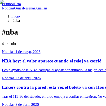
F
FutbolData
Noticias
Guías
Reseñas
Análisis
Inicio
›
#nba
#
nba
4
artículos
Noticias
·
1 de mayo, 2026
NBA hoy: el valor aparece cuando el reloj ya corrió
Los playoffs de la NBA castigan al apostador apurado: la mejor lectura 
Noticias
·
27 de abril, 2026
Lakers contra la pared: esta vez el boleto va con Hou
Tras el 115-96 del sábado, el ruido empuja a confiar en LeBron. Yo vo
Noticias
·
8 de abril, 2026