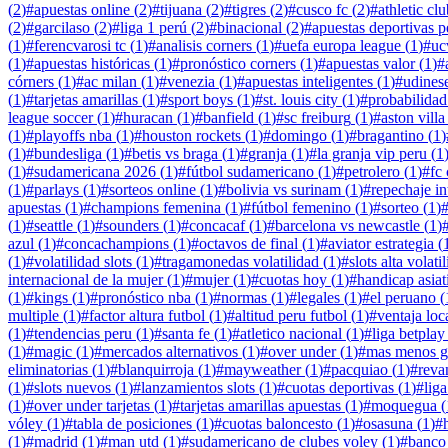
(
2
)
#
apuestas online
(
2
)
#
tijuana
(
2
)
#
tigres
(
2
)
#
cusco fc
(
2
)
#
athletic cl
(
2
)
#
garcilaso
(
2
)
#
liga 1 perú
(
2
)
#
binacional
(
2
)
#
apuestas deportivas p
(
1
)
#
ferencvarosi tc
(
1
)
#
analisis corners
(
1
)
#
uefa europa league
(
1
)
#
uc
(
1
)
#
apuestas históricas
(
1
)
#
pronóstico corners
(
1
)
#
apuestas valor
(
1
)
#
córners
(
1
)
#
ac milan
(
1
)
#
venezia
(
1
)
#
apuestas inteligentes
(
1
)
#
udines
(
1
)
#
tarjetas amarillas
(
1
)
#
sport boys
(
1
)
#
st. louis city
(
1
)
#
probabilidad
league soccer
(
1
)
#
huracan
(
1
)
#
banfield
(
1
)
#
sc freiburg
(
1
)
#
aston villa
(
1
)
#
playoffs nba
(
1
)
#
houston rockets
(
1
)
#
domingo
(
1
)
#
bragantino
(
1
)
(
1
)
#
bundesliga
(
1
)
#
betis vs braga
(
1
)
#
granja
(
1
)
#
la granja vip peru
(
1
(
1
)
#
sudamericana 2026
(
1
)
#
fútbol sudamericano
(
1
)
#
petrolero
(
1
)
#
fc
(
1
)
#
parlays
(
1
)
#
sorteos online
(
1
)
#
bolivia vs surinam
(
1
)
#
repechaje in
apuestas
(
1
)
#
champions femenina
(
1
)
#
fútbol femenino
(
1
)
#
sorteo
(
1
)
(
1
)
#
seattle
(
1
)
#
sounders
(
1
)
#
concacaf
(
1
)
#
barcelona vs newcastle
(
1
)
azul
(
1
)
#
concachampions
(
1
)
#
octavos de final
(
1
)
#
aviator estrategia
(
(
1
)
#
volatilidad slots
(
1
)
#
tragamonedas volatilidad
(
1
)
#
slots alta volati
internacional de la mujer
(
1
)
#
mujer
(
1
)
#
cuotas hoy
(
1
)
#
handicap asiat
(
1
)
#
kings
(
1
)
#
pronóstico nba
(
1
)
#
normas
(
1
)
#
legales
(
1
)
#
el peruano
(
multiple
(
1
)
#
factor altura futbol
(
1
)
#
altitud peru futbol
(
1
)
#
ventaja loca
(
1
)
#
tendencias peru
(
1
)
#
santa fe
(
1
)
#
atletico nacional
(
1
)
#
liga betplay
(
1
)
#
magic
(
1
)
#
mercados alternativos
(
1
)
#
over under
(
1
)
#
mas menos g
eliminatorias
(
1
)
#
blanquirroja
(
1
)
#
mayweather
(
1
)
#
pacquiao
(
1
)
#
reva
(
1
)
#
slots nuevos
(
1
)
#
lanzamientos slots
(
1
)
#
cuotas deportivas
(
1
)
#
liga
(
1
)
#
over under tarjetas
(
1
)
#
tarjetas amarillas apuestas
(
1
)
#
moquegua
(
vóley
(
1
)
#
tabla de posiciones
(
1
)
#
cuotas baloncesto
(
1
)
#
osasuna
(
1
)
#
(
1
)
#
madrid
(
1
)
#
man utd
(
1
)
#
sudamericano de clubes voley
(
1
)
#
banco 