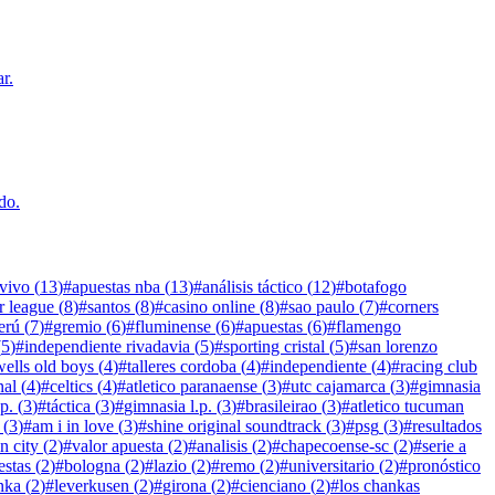
r.
do.
 vivo
(
13
)
#
apuestas nba
(
13
)
#
análisis táctico
(
12
)
#
botafogo
r league
(
8
)
#
santos
(
8
)
#
casino online
(
8
)
#
sao paulo
(
7
)
#
corners
erú
(
7
)
#
gremio
(
6
)
#
fluminense
(
6
)
#
apuestas
(
6
)
#
flamengo
(
5
)
#
independiente rivadavia
(
5
)
#
sporting cristal
(
5
)
#
san lorenzo
ells old boys
(
4
)
#
talleres cordoba
(
4
)
#
independiente
(
4
)
#
racing club
nal
(
4
)
#
celtics
(
4
)
#
atletico paranaense
(
3
)
#
utc cajamarca
(
3
)
#
gimnasia
.p.
(
3
)
#
táctica
(
3
)
#
gimnasia l.p.
(
3
)
#
brasileirao
(
3
)
#
atletico tucuman
(
3
)
#
am i in love
(
3
)
#
shine original soundtrack
(
3
)
#
psg
(
3
)
#
resultados
n city
(
2
)
#
valor apuesta
(
2
)
#
analisis
(
2
)
#
chapecoense-sc
(
2
)
#
serie a
estas
(
2
)
#
bologna
(
2
)
#
lazio
(
2
)
#
remo
(
2
)
#
universitario
(
2
)
#
pronóstico
inka
(
2
)
#
leverkusen
(
2
)
#
girona
(
2
)
#
cienciano
(
2
)
#
los chankas