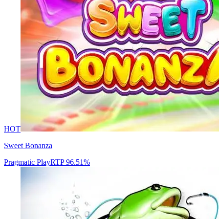
HOT
Sweet Bonanza
Pragmatic Play
RTP
96.51
%