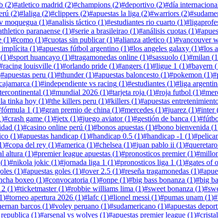
ub
(
2
)
#
atletico madrid
(
2
)
#
champions
(
2
)
#
deportivo
(
2
)
#
día internaciona
erú
(
2
)
#
laliga
(
2
)
#
clippers
(
2
)
#
apuestas la liga
(
2
)
#
warriors
(
2
)
#
sudamer
v moquegua
(
1
)
#
analisis táctico
(
1
)
#
estudiantes rio cuarto
(
1
)
#
ligaprofe
athletico paranaense
(
1
)
#
serie a brasileirao
(
1
)
#
análisis cuotas
(
1
)
#
apues
e
(
1
)
#
como
(
1
)
#
cuotas sin publicar
(
1
)
#
alianza atletico
(
1
)
#
vancouver w
 implícita
(
1
)
#
apuestas fútbol argentino
(
1
)
#
los angeles galaxy
(
1
)
#
los 
(
1
)
#
sport huancayo
(
1
)
#
tragamonedas online
(
1
)
#
sassuolo
(
1
)
#
milan
(
1
#
racing louisville
(
1
)
#
orlando pride
(
1
)
#
angers
(
1
)
#
ligue 1
(
1
)
#
bayern
(
)
#
apuestas peru
(
1
)
#
thunder
(
1
)
#
apuestas baloncesto
(
1
)
#
pokemon
(
1
)
#
 cajamarca
(
1
)
#
independiente vs racing
(
1
)
#
estudiantes
(
1
)
#
liga argentin
tercontinental
(
1
)
#
mundial 2026
(
1
)
#
tarjeta roja
(
1
)
#
roja futbol
(
1
)
#
merc
#
la tinka hoy
(
1
)
#
the killers peru
(
1
)
#
killers
(
1
)
#
apuestas entretenimient
#
fórmula 1
(
1
)
#
gran premio de china
(
1
)
#
mercedes
(
1
)
#
juarez
(
1
)
#
inter
1
)
#
crash game
(
1
)
#
jetx
(
1
)
#
juego aviator
(
1
)
#
gestión de banca
(
1
)
#
fútbo
lidad
(
1
)
#
casino online perú
(
1
)
#
bonos apuestas
(
1
)
#
bono bienvenida
(
1
ico
(
1
)
#
apuestas handicap
(
1
)
#
handicap 0.5
(
1
)
#
handicap -1
(
1
)
#
pelica
1
)
#
copa del rey
(
1
)
#
america
(
1
)
#
chelsea
(
1
)
#
juan pablo ii
(
1
)
#
queretaro
l altura
(
1
)
#
premier league apuestas
(
1
)
#
pronosticos premier
(
1
)
#
millo
(
1
)
#
nikola jokic
(
1
)
#
jornada liga 1
(
1
)
#
pronosticos liga 1
(
1
)
#
gates of
oles
(
1
)
#
apuestas goles
(
1
)
#
over 2.5
(
1
)
#
reseña tragamonedas
(
1
)
#
apue
ncha boxeo
(
1
)
#
convocatoria
(
1
)
#
onpe
(
1
)
#
big bass bonanza
(
1
)
#
big b
 2
(
1
)
#
ticketmaster
(
1
)
#
robbie williams lima
(
1
)
#
sweet bonanza
(
1
)
#
swe
1
)
#
torneo apertura 2026
(
1
)
#
lafc
(
1
)
#
lionel messi
(
1
)
#
pumas unam
(
1
)
#
hernan barcos
(
1
)
#
voley peruano
(
1
)
#
sudamericano
(
1
)
#
apuestas deport
republica
(
1
)
#
arsenal vs wolves
(
1
)
#
apuestas premier league
(
1
)
#
cristal