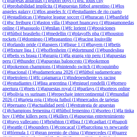
(
1
)
#
tarjetas amarillas
(
1
)
#
sport boys
(
1
)
#
st. louis city
(
1
)
#
probabilidad implícita
(
1
)
#
apuestas fútbol argentino
(
1
)
#
los
angeles galaxy
(
1
)
#
los angeles fc
(
1
)
#
estudiantes de rio cuarto
(
1
)
#
estadísticas
(
1
)
#
major league soccer
(
1
)
#
huracan
(
1
)
#
banfield
(
1
)
#
sc freiburg
(
1
)
#
aston villa
(
1
)
#
sport huancayo
(
1
)
#
tragamonedas
online
(
1
)
#
sassuolo
(
1
)
#
milan
(
1
)
#
fc lorient
(
1
)
#
posiciones
(
1
)
#
fútbol brasileño
(
1
)
#
medellin
(
1
)
#
playoffs nba
(
1
)
#
houston
rockets
(
1
)
#
domingo
(
1
)
#
bragantino
(
1
)
#
racing louisville
(
1
)
#
orlando pride
(
1
)
#
angers
(
1
)
#
ligue 1
(
1
)
#
bayern
(
1
)
#
betis
(
1
)
#
fixture liga 1
(
1
)
#
hoffenheim
(
1
)
#
dortmund
(
1
)
#
bundesliga
(
1
)
#
betis vs braga
(
1
)
#
granja
(
1
)
#
la granja vip peru
(
1
)
#
apuestas
peru
(
1
)
#
thunder
(
1
)
#
apuestas baloncesto
(
1
)
#
pokemon
(
1
)
#
pokemon champions
(
1
)
#
nintendo switch
(
1
)
#
coquimbo
(
1
)
#
nacional
(
1
)
#
sudamericana 2026
(
1
)
#
fútbol sudamericano
(
1
)
#
petrolero
(
1
)
#
fc cajamarca
(
1
)
#
independiente vs racing
(
1
)
#
estudiantes
(
1
)
#
liga argentina
(
1
)
#
miguel rondelli
(
1
)
#
torneo
apertura
(
1
)
#
nets
(
1
)
#
apuestas royal
(
1
)
#
parlays
(
1
)
#
sorteos online
(
1
)
#
bolivia vs surinam
(
1
)
#
repechaje intercontinental
(
1
)
#
mundial
2026
(
1
)
#
tarjeta roja
(
1
)
#
roja futbol
(
1
)
#
mercados de tarjetas
(
1
)
#
peruano
(
1
)
#
actualidad perú
(
1
)
#
estrategia de apuestas
(
1
)
#
champions femenina
(
1
)
#
fútbol femenino
(
1
)
#
sorteo
(
1
)
#
la tinka
hoy
(
1
)
#
the killers peru
(
1
)
#
killers
(
1
)
#
apuestas entretenimiento
(
1
)
#
rayo vallecano
(
1
)
#
brighton
(
1
)
#
liga f
(
1
)
#
cagliari
(
1
)
#
napoli
(
1
)
#
seattle
(
1
)
#
sounders
(
1
)
#
concacaf
(
1
)
#
barcelona vs newcastle
(
1
)
#
fórmula 1
(
1
)
#
gran premio de china
(
1
)
#
mercedes
(
1
)
#
juarez