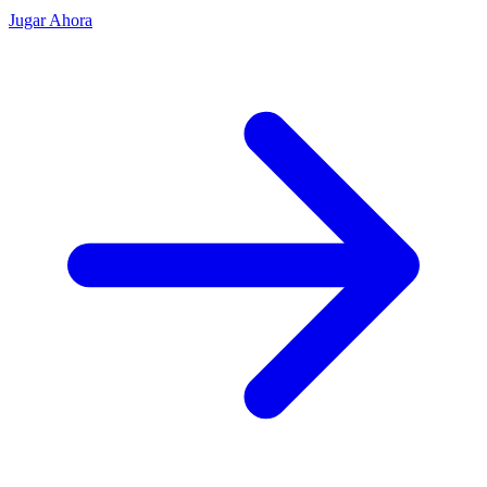
Jugar Ahora