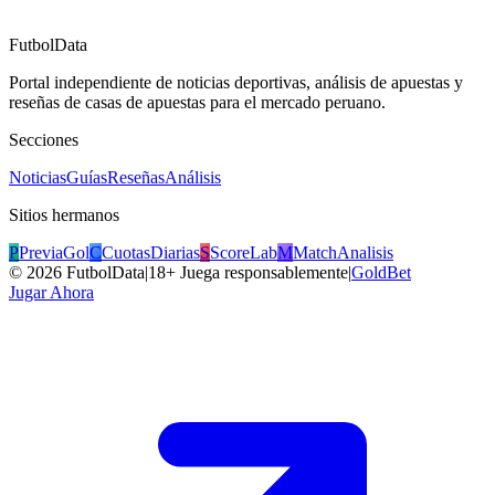
FutbolData
Portal independiente de noticias deportivas, análisis de apuestas y
reseñas de casas de apuestas para el mercado peruano.
Secciones
Noticias
Guías
Reseñas
Análisis
Sitios hermanos
P
PreviaGol
C
CuotasDiarias
S
ScoreLab
M
MatchAnalisis
©
2026
FutbolData
|
18+ Juega responsablemente
|
GoldBet
Jugar Ahora