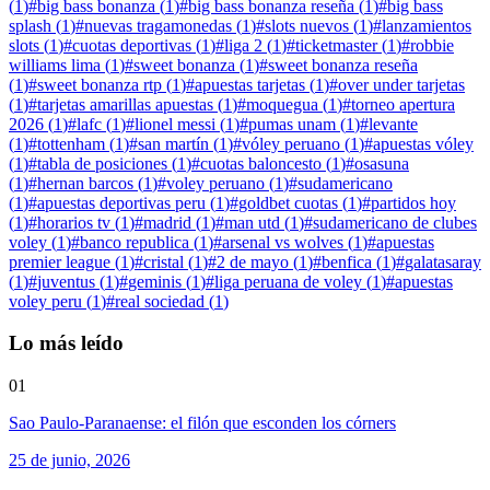
(
1
)
#
big bass bonanza
(
1
)
#
big bass bonanza reseña
(
1
)
#
big bass
splash
(
1
)
#
nuevas tragamonedas
(
1
)
#
slots nuevos
(
1
)
#
lanzamientos
slots
(
1
)
#
cuotas deportivas
(
1
)
#
liga 2
(
1
)
#
ticketmaster
(
1
)
#
robbie
williams lima
(
1
)
#
sweet bonanza
(
1
)
#
sweet bonanza reseña
(
1
)
#
sweet bonanza rtp
(
1
)
#
apuestas tarjetas
(
1
)
#
over under tarjetas
(
1
)
#
tarjetas amarillas apuestas
(
1
)
#
moquegua
(
1
)
#
torneo apertura
2026
(
1
)
#
lafc
(
1
)
#
lionel messi
(
1
)
#
pumas unam
(
1
)
#
levante
(
1
)
#
tottenham
(
1
)
#
san martín
(
1
)
#
vóley peruano
(
1
)
#
apuestas vóley
(
1
)
#
tabla de posiciones
(
1
)
#
cuotas baloncesto
(
1
)
#
osasuna
(
1
)
#
hernan barcos
(
1
)
#
voley peruano
(
1
)
#
sudamericano
(
1
)
#
apuestas deportivas peru
(
1
)
#
goldbet cuotas
(
1
)
#
partidos hoy
(
1
)
#
horarios tv
(
1
)
#
madrid
(
1
)
#
man utd
(
1
)
#
sudamericano de clubes
voley
(
1
)
#
banco republica
(
1
)
#
arsenal vs wolves
(
1
)
#
apuestas
premier league
(
1
)
#
cristal
(
1
)
#
2 de mayo
(
1
)
#
benfica
(
1
)
#
galatasaray
(
1
)
#
juventus
(
1
)
#
geminis
(
1
)
#
liga peruana de voley
(
1
)
#
apuestas
voley peru
(
1
)
#
real sociedad
(
1
)
Lo más leído
01
Sao Paulo-Paranaense: el filón que esconden los córners
25 de junio, 2026