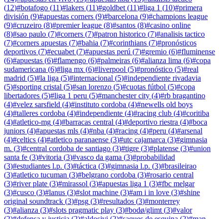
(
12
)
#
botafogo
(
11
)
#
lakers
(
11
)
#
goldbet
(
11
)
#
liga 1
(
10
)
#
primera
división
(
9
)
#
apuestas corners
(
9
)
#
barcelona
(
9
)
#
champions league
(
9
)
#
cruzeiro
(
8
)
#
premier league
(
8
)
#
santos
(
8
)
#
casino online
(
8
)
#
sao paulo
(
7
)
#
corners
(
7
)
#
patron historico
(
7
)
#
analisis tactico
(
7
)
#
corners apuestas
(
7
)
#
bahia
(
7
)
#
corinthians
(
7
)
#
pronósticos
deportivos
(
7
)
#
ecuabet
(
7
)
#
apuestas perú
(
7
)
#
gremio
(
6
)
#
fluminense
(
6
)
#
apuestas
(
6
)
#
flamengo
(
6
)
#
palmeiras
(
6
)
#
alianza lima
(
6
)
#
copa
sudamericana
(
6
)
#
liga mx
(
6
)
#
liverpool
(
5
)
#
pronóstico
(
5
)
#
real
madrid
(
5
)
#
la liga
(
5
)
#
internacional
(
5
)
#
independiente rivadavia
(
5
)
#
sporting cristal
(
5
)
#
san lorenzo
(
5
)
#
cuotas fútbol
(
5
)
#
copa
libertadores
(
5
)
#
liga 1 peru
(
5
)
#
manchester city
(
4
)
#
rb bragantino
(
4
)
#
velez sarsfield
(
4
)
#
instituto cordoba
(
4
)
#
newells old boys
(
4
)
#
talleres cordoba
(
4
)
#
independiente
(
4
)
#
racing club
(
4
)
#
coritiba
(
4
)
#
atletico-mg
(
4
)
#
barracas central
(
4
)
#
deportivo riestra
(
4
)
#
boca
juniors
(
4
)
#
apuestas mls
(
4
)
#
nba
(
4
)
#
racing
(
4
)
#
peru
(
4
)
#
arsenal
(
4
)
#
celtics
(
4
)
#
atletico paranaense
(
3
)
#
utc cajamarca
(
3
)
#
gimnasia
m.
(
3
)
#
central cordoba de santiago
(
3
)
#
tigre
(
3
)
#
platense
(
3
)
#
union
santa fe
(
3
)
#
vitoria
(
3
)
#
vasco da gama
(
3
)
#
probabilidad
(
3
)
#
estudiantes l.p.
(
3
)
#
táctica
(
3
)
#
gimnasia l.p.
(
3
)
#
brasileirao
(
3
)
#
atletico tucuman
(
3
)
#
belgrano cordoba
(
3
)
#
rosario central
(
3
)
#
river plate
(
3
)
#
mirassol
(
3
)
#
apuestas liga 1
(
3
)
#
fbc melgar
(
3
)
#
cusco
(
3
)
#
lanus
(
3
)
#
slot machine
(
3
)
#
am i in love
(
3
)
#
shine
original soundtrack
(
3
)
#
psg
(
3
)
#
resultados
(
3
)
#
monterrey
(
3
)
#
alianza
(
3
)
#
slots pragmatic play
(
3
)
#
bodø/glimt
(
3
)
#
valor
(
2
)
#
defensa y justicia
(
2
)
#
aldosivi
(
2
)
#
saques de esquina
(
2
)
#
man