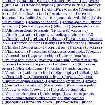
(
1
)
#
inter
(
1
)
#
atalanta
(
1
)
#
bulls
(
1
)
#
betano
(
1
)
#
perú
(
1
)
#
cajamarca
(
1
)
#
cruz azul
(
1
)
#
concachampions
(
1
)
#
octavos de final
(
1
)
#
aviator
estrategia
(
1
)
#
crash game
(
1
)
#
jetx
(
1
)
#
juego aviator
(
1
)
#
gestión de
banca
(
1
)
#
fútbol internacional
(
1
)
#
mujer historia
(
1
)
#
deporte
femenino
(
1
)
#
volatilidad slots
(
1
)
#
tragamonedas volatilidad
(
1
)
#
slots
alta volatilidad
(
1
)
#
casino online perú
(
1
)
#
bonos apuestas
(
1
)
#
bono
bienvenida
(
1
)
#
rollover apuestas
(
1
)
#
free bet
(
1
)
#
pronosticos nba
(
1
)
#
dia internacional de la mujer
(
1
)
#
mujer
(
1
)
#
cuotas hoy
(
1
)
#
handicap asiatico
(
1
)
#
apuestas handicap
(
1
)
#
handicap 0.5
(
1
)
#
handicap -1
(
1
)
#
pelicans
(
1
)
#
nba hoy
(
1
)
#
madureira
(
1
)
#
carioca
2026
(
1
)
#
primera division
(
1
)
#
kings
(
1
)
#
pronóstico nba
(
1
)
#
normas
(
1
)
#
legales
(
1
)
#
el peruano
(
1
)
#
copa del rey
(
1
)
#
america
(
1
)
#
chelsea
(
1
)
#
juan pablo ii
(
1
)
#
queretaro
(
1
)
#
apuestas combinadas
(
1
)
#
parlay
(
1
)
#
acumulador
(
1
)
#
apuesta multiple
(
1
)
#
factor altura futbol
(
1
)
#
altitud peru futbol
(
1
)
#
ventaja local altura
(
1
)
#
premier league
apuestas
(
1
)
#
pronosticos premier
(
1
)
#
millonarios
(
1
)
#
deportivo
pereira
(
1
)
#
liga colombiana
(
1
)
#
gorillaz
(
1
)
#
tendencias peru
(
1
)
#
santa fe
(
1
)
#
atletico nacional
(
1
)
#
liga betplay
(
1
)
#
nikola jokic
(
1
)
#
jornada liga 1
(
1
)
#
pronosticos liga 1
(
1
)
#
gates of olympus
(
1
)
#
gates of olympus reseña
(
1
)
#
gates of olympus rtp
(
1
)
#
magic
(
1
)
#
mercados alternativos
(
1
)
#
over under
(
1
)
#
mas menos goles
(
1
)
#
apuestas goles
(
1
)
#
over 2.5
(
1
)
#
reseña tragamonedas
(
1
)
#
apuestas champions
(
1
)
#
luis enrique
(
1
)
#
seleccion peruana
(
1
)
#
peru eliminatorias
(
1
)
#
blanquirroja
(
1
)
#
mayweather
(
1
)
#
pacquiao
(
1
)
#
revancha boxeo
(
1
)
#
convocatoria
(
1
)
#
onpe