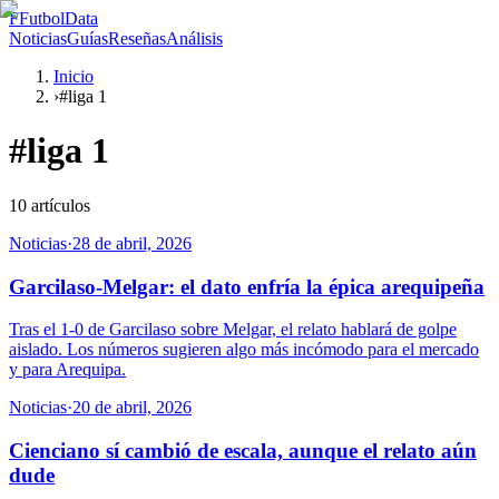
F
FutbolData
Noticias
Guías
Reseñas
Análisis
Inicio
›
#liga 1
#
liga 1
10
artículos
Noticias
·
28 de abril, 2026
Garcilaso-Melgar: el dato enfría la épica arequipeña
Tras el 1-0 de Garcilaso sobre Melgar, el relato hablará de golpe
aislado. Los números sugieren algo más incómodo para el mercado
y para Arequipa.
Noticias
·
20 de abril, 2026
Cienciano sí cambió de escala, aunque el relato aún
dude