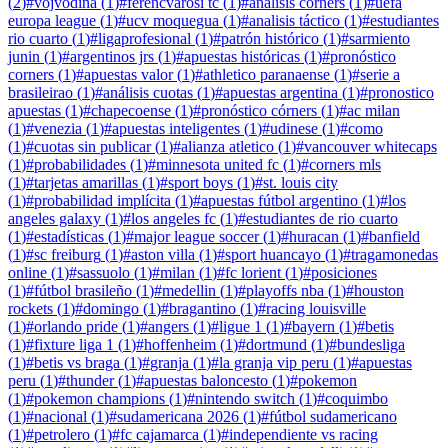
(
2
)
#
vojvodina
(
1
)
#
ferencvarosi tc
(
1
)
#
analisis corners
(
1
)
#
uefa
europa league
(
1
)
#
ucv moquegua
(
1
)
#
analisis táctico
(
1
)
#
estudiantes
rio cuarto
(
1
)
#
ligaprofesional
(
1
)
#
patrón histórico
(
1
)
#
sarmiento
junin
(
1
)
#
argentinos jrs
(
1
)
#
apuestas históricas
(
1
)
#
pronóstico
corners
(
1
)
#
apuestas valor
(
1
)
#
athletico paranaense
(
1
)
#
serie a
brasileirao
(
1
)
#
análisis cuotas
(
1
)
#
apuestas argentina
(
1
)
#
pronostico
apuestas
(
1
)
#
chapecoense
(
1
)
#
pronóstico córners
(
1
)
#
ac milan
(
1
)
#
venezia
(
1
)
#
apuestas inteligentes
(
1
)
#
udinese
(
1
)
#
como
(
1
)
#
cuotas sin publicar
(
1
)
#
alianza atletico
(
1
)
#
vancouver whitecaps
(
1
)
#
probabilidades
(
1
)
#
minnesota united fc
(
1
)
#
corners mls
(
1
)
#
tarjetas amarillas
(
1
)
#
sport boys
(
1
)
#
st. louis city
(
1
)
#
probabilidad implícita
(
1
)
#
apuestas fútbol argentino
(
1
)
#
los
angeles galaxy
(
1
)
#
los angeles fc
(
1
)
#
estudiantes de rio cuarto
(
1
)
#
estadísticas
(
1
)
#
major league soccer
(
1
)
#
huracan
(
1
)
#
banfield
(
1
)
#
sc freiburg
(
1
)
#
aston villa
(
1
)
#
sport huancayo
(
1
)
#
tragamonedas
online
(
1
)
#
sassuolo
(
1
)
#
milan
(
1
)
#
fc lorient
(
1
)
#
posiciones
(
1
)
#
fútbol brasileño
(
1
)
#
medellin
(
1
)
#
playoffs nba
(
1
)
#
houston
rockets
(
1
)
#
domingo
(
1
)
#
bragantino
(
1
)
#
racing louisville
(
1
)
#
orlando pride
(
1
)
#
angers
(
1
)
#
ligue 1
(
1
)
#
bayern
(
1
)
#
betis
(
1
)
#
fixture liga 1
(
1
)
#
hoffenheim
(
1
)
#
dortmund
(
1
)
#
bundesliga
(
1
)
#
betis vs braga
(
1
)
#
granja
(
1
)
#
la granja vip peru
(
1
)
#
apuestas
peru
(
1
)
#
thunder
(
1
)
#
apuestas baloncesto
(
1
)
#
pokemon
(
1
)
#
pokemon champions
(
1
)
#
nintendo switch
(
1
)
#
coquimbo
(
1
)
#
nacional
(
1
)
#
sudamericana 2026
(
1
)
#
fútbol sudamericano
(
1
)
#
petrolero
(
1
)
#
fc cajamarca
(
1
)
#
independiente vs racing