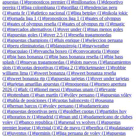
apuestas
(
1
)
#
pronosticos premier
(
1
)
#
millonarios
(
1
)
#
deportivo
pereira
(
1
)
#
liga colombiana
(
1
)
#
gorillaz
(
1
)
#
tendencias peru
(
1
)
#
santa fe
(
1
)
#
atletico nacional
(
1
)
#
liga betplay
(
1
)
#
nikola jokic
(
1
)
#
jornada liga 1
(
1
)
#
pronosticos liga 1
(
1
)
#
gates of olympus
(
1
)
#
gates of olympus reseña
(
1
)
#
gates of olympus rtp
(
1
)
#
magic
(
1
)
#
mercados alternativos
(
1
)
#
over under
(
1
)
#
mas menos goles
(
1
)
#
apuestas goles
(
1
)
#
over 2.5
(
1
)
#
reseña tragamonedas
(
1
)
#
apuestas champions
(
1
)
#
luis enrique
(
1
)
#
seleccion peruana
(
1
)
#
peru eliminatorias
(
1
)
#
blanquirroja
(
1
)
#
mayweather
(
1
)
#
pacquiao
(
1
)
#
revancha boxeo
(
1
)
#
convocatoria
(
1
)
#
onpe
(
1
)
#
big bass bonanza
(
1
)
#
big bass bonanza reseña
(
1
)
#
big bass
splash
(
1
)
#
nuevas tragamonedas
(
1
)
#
slots nuevos
(
1
)
#
lanzamientos
slots
(
1
)
#
cuotas deportivas
(
1
)
#
liga 2
(
1
)
#
ticketmaster
(
1
)
#
robbie
williams lima
(
1
)
#
sweet bonanza
(
1
)
#
sweet bonanza reseña
(
1
)
#
sweet bonanza rtp
(
1
)
#
apuestas tarjetas
(
1
)
#
over under tarjetas
(
1
)
#
tarjetas amarillas apuestas
(
1
)
#
moquegua
(
1
)
#
torneo apertura
2026
(
1
)
#
lafc
(
1
)
#
lionel messi
(
1
)
#
pumas unam
(
1
)
#
levante
(
1
)
#
tottenham
(
1
)
#
san martín
(
1
)
#
vóley peruano
(
1
)
#
apuestas vóley
(
1
)
#
tabla de posiciones
(
1
)
#
cuotas baloncesto
(
1
)
#
osasuna
(
1
)
#
hernan barcos
(
1
)
#
voley peruano
(
1
)
#
sudamericano
(
1
)
#
apuestas deportivas peru
(
1
)
#
goldbet cuotas
(
1
)
#
partidos hoy
(
1
)
#
horarios tv
(
1
)
#
madrid
(
1
)
#
man utd
(
1
)
#
sudamericano de clubes
voley
(
1
)
#
banco republica
(
1
)
#
arsenal vs wolves
(
1
)
#
apuestas
premier league
(
1
)
#
cristal
(
1
)
#
2 de mayo
(
1
)
#
benfica
(
1
)
#
galatasaray
(
1
)
#
juventus
(
1
)
#
geminis
(
1
)
#
liga peruana de voley
(
1
)
#
apuestas