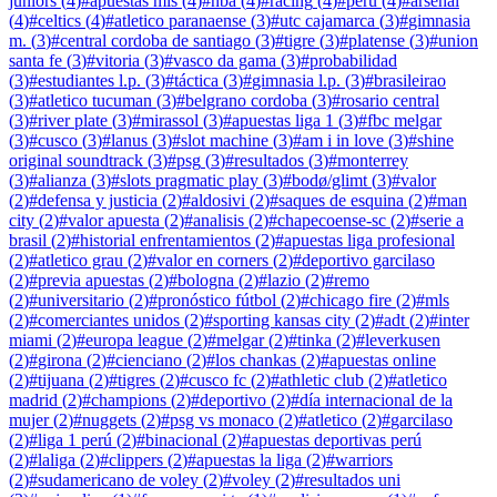
juniors
(
4
)
#
apuestas mls
(
4
)
#
nba
(
4
)
#
racing
(
4
)
#
peru
(
4
)
#
arsenal
(
4
)
#
celtics
(
4
)
#
atletico paranaense
(
3
)
#
utc cajamarca
(
3
)
#
gimnasia
m.
(
3
)
#
central cordoba de santiago
(
3
)
#
tigre
(
3
)
#
platense
(
3
)
#
union
santa fe
(
3
)
#
vitoria
(
3
)
#
vasco da gama
(
3
)
#
probabilidad
(
3
)
#
estudiantes l.p.
(
3
)
#
táctica
(
3
)
#
gimnasia l.p.
(
3
)
#
brasileirao
(
3
)
#
atletico tucuman
(
3
)
#
belgrano cordoba
(
3
)
#
rosario central
(
3
)
#
river plate
(
3
)
#
mirassol
(
3
)
#
apuestas liga 1
(
3
)
#
fbc melgar
(
3
)
#
cusco
(
3
)
#
lanus
(
3
)
#
slot machine
(
3
)
#
am i in love
(
3
)
#
shine
original soundtrack
(
3
)
#
psg
(
3
)
#
resultados
(
3
)
#
monterrey
(
3
)
#
alianza
(
3
)
#
slots pragmatic play
(
3
)
#
bodø/glimt
(
3
)
#
valor
(
2
)
#
defensa y justicia
(
2
)
#
aldosivi
(
2
)
#
saques de esquina
(
2
)
#
man
city
(
2
)
#
valor apuesta
(
2
)
#
analisis
(
2
)
#
chapecoense-sc
(
2
)
#
serie a
brasil
(
2
)
#
historial enfrentamientos
(
2
)
#
apuestas liga profesional
(
2
)
#
atletico grau
(
2
)
#
valor en corners
(
2
)
#
deportivo garcilaso
(
2
)
#
previa apuestas
(
2
)
#
bologna
(
2
)
#
lazio
(
2
)
#
remo
(
2
)
#
universitario
(
2
)
#
pronóstico fútbol
(
2
)
#
chicago fire
(
2
)
#
mls
(
2
)
#
comerciantes unidos
(
2
)
#
sporting kansas city
(
2
)
#
adt
(
2
)
#
inter
miami
(
2
)
#
europa league
(
2
)
#
melgar
(
2
)
#
tinka
(
2
)
#
leverkusen
(
2
)
#
girona
(
2
)
#
cienciano
(
2
)
#
los chankas
(
2
)
#
apuestas online
(
2
)
#
tijuana
(
2
)
#
tigres
(
2
)
#
cusco fc
(
2
)
#
athletic club
(
2
)
#
atletico
madrid
(
2
)
#
champions
(
2
)
#
deportivo
(
2
)
#
día internacional de la
mujer
(
2
)
#
nuggets
(
2
)
#
psg vs monaco
(
2
)
#
atletico
(
2
)
#
garcilaso
(
2
)
#
liga 1 perú
(
2
)
#
binacional
(
2
)
#
apuestas deportivas perú
(
2
)
#
laliga
(
2
)
#
clippers
(
2
)
#
apuestas la liga
(
2
)
#
warriors
(
2
)
#
sudamericano de voley
(
2
)
#
voley
(
2
)
#
resultados uni