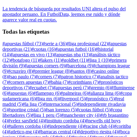
La tendencia de búsqueda por resultados UNI altera el pulso del
apostador peruano. En FutbolData, leemos ese ruido y dónde
aparece valor real en cuotas.
Todas las etiquetas
#
apuestas fútbol
(
73
)
#
serie a
(
36
)
#
liga profesional
(
22
)
#
apuestas
deportivas
(
21
)
#
cuotas
(
16
)
#
apuestas futbol
(
16
)
#
historial
(
14
)
#
apuestas en vivo
(
13
)
#
apuestas nba
(
13
)
#
análisis táctico
(
12
)
#
botafogo
(
11
)
#
lakers
(
11
)
#
goldbet
(
11
)
#
liga 1
(
10
)
#
primera
división
(
9
)
#
apuestas corners
(
9
)
#
barcelona
(
9
)
#
champions league
(
9
)
#
cruzeiro
(
8
)
#
premier league
(
8
)
#
santos
(
8
)
#
casino online
(
8
)
#
sao paulo
(
7
)
#
corners
(
7
)
#
patron historico
(
7
)
#
analisis tactico
(
7
)
#
corners apuestas
(
7
)
#
bahia
(
7
)
#
corinthians
(
7
)
#
pronósticos
deportivos
(
7
)
#
ecuabet
(
7
)
#
apuestas perú
(
7
)
#
gremio
(
6
)
#
fluminense
(
6
)
#
apuestas
(
6
)
#
flamengo
(
6
)
#
palmeiras
(
6
)
#
alianza lima
(
6
)
#
copa
sudamericana
(
6
)
#
liga mx
(
6
)
#
liverpool
(
5
)
#
pronóstico
(
5
)
#
real
madrid
(
5
)
#
la liga
(
5
)
#
internacional
(
5
)
#
independiente rivadavia
(
5
)
#
sporting cristal
(
5
)
#
san lorenzo
(
5
)
#
cuotas fútbol
(
5
)
#
copa
libertadores
(
5
)
#
liga 1 peru
(
5
)
#
manchester city
(
4
)
#
rb bragantino
(
4
)
#
velez sarsfield
(
4
)
#
instituto cordoba
(
4
)
#
newells old boys
(
4
)
#
talleres cordoba
(
4
)
#
independiente
(
4
)
#
racing club
(
4
)
#
coritiba
(
4
)
#
atletico-mg
(
4
)
#
barracas central
(
4
)
#
deportivo riestra
(
4
)
#
boca