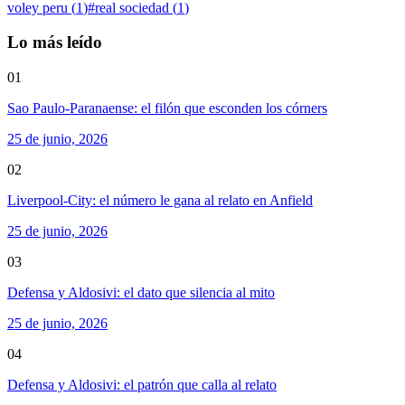
voley peru
(
1
)
#
real sociedad
(
1
)
Lo más leído
01
Sao Paulo-Paranaense: el filón que esconden los córners
25 de junio, 2026
02
Liverpool-City: el número le gana al relato en Anfield
25 de junio, 2026
03
Defensa y Aldosivi: el dato que silencia al mito
25 de junio, 2026
04
Defensa y Aldosivi: el patrón que calla al relato