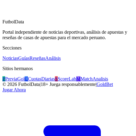
FutbolData
Portal independiente de noticias deportivas, análisis de apuestas y
reseñas de casas de apuestas para el mercado peruano.
Secciones
Noticias
Guías
Reseñas
Análisis
Sitios hermanos
P
PreviaGol
C
CuotasDiarias
S
ScoreLab
M
MatchAnalisis
©
2026
FutbolData
|
18+ Juega responsablemente
|
GoldBet
Jugar Ahora