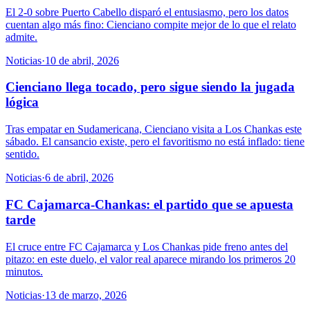
El 2-0 sobre Puerto Cabello disparó el entusiasmo, pero los datos
cuentan algo más fino: Cienciano compite mejor de lo que el relato
admite.
Noticias
·
10 de abril, 2026
Cienciano llega tocado, pero sigue siendo la jugada
lógica
Tras empatar en Sudamericana, Cienciano visita a Los Chankas este
sábado. El cansancio existe, pero el favoritismo no está inflado: tiene
sentido.
Noticias
·
6 de abril, 2026
FC Cajamarca-Chankas: el partido que se apuesta
tarde
El cruce entre FC Cajamarca y Los Chankas pide freno antes del
pitazo: en este duelo, el valor real aparece mirando los primeros 20
minutos.
Noticias
·
13 de marzo, 2026