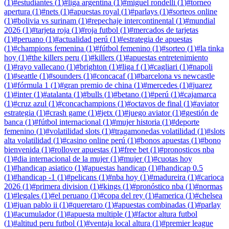
(
1
)
#
estudiantes
(
1
)
#
liga argentina
(
1
)
#
miguel rondelli
(
1
)
#
torneo
apertura
(
1
)
#
nets
(
1
)
#
apuestas royal
(
1
)
#
parlays
(
1
)
#
sorteos online
(
1
)
#
bolivia vs surinam
(
1
)
#
repechaje intercontinental
(
1
)
#
mundial
2026
(
1
)
#
tarjeta roja
(
1
)
#
roja futbol
(
1
)
#
mercados de tarjetas
(
1
)
#
peruano
(
1
)
#
actualidad perú
(
1
)
#
estrategia de apuestas
(
1
)
#
champions femenina
(
1
)
#
fútbol femenino
(
1
)
#
sorteo
(
1
)
#
la tinka
hoy
(
1
)
#
the killers peru
(
1
)
#
killers
(
1
)
#
apuestas entretenimiento
(
1
)
#
rayo vallecano
(
1
)
#
brighton
(
1
)
#
liga f
(
1
)
#
cagliari
(
1
)
#
napoli
(
1
)
#
seattle
(
1
)
#
sounders
(
1
)
#
concacaf
(
1
)
#
barcelona vs newcastle
(
1
)
#
fórmula 1
(
1
)
#
gran premio de china
(
1
)
#
mercedes
(
1
)
#
juarez
(
1
)
#
inter
(
1
)
#
atalanta
(
1
)
#
bulls
(
1
)
#
betano
(
1
)
#
perú
(
1
)
#
cajamarca
(
1
)
#
cruz azul
(
1
)
#
concachampions
(
1
)
#
octavos de final
(
1
)
#
aviator
estrategia
(
1
)
#
crash game
(
1
)
#
jetx
(
1
)
#
juego aviator
(
1
)
#
gestión de
banca
(
1
)
#
fútbol internacional
(
1
)
#
mujer historia
(
1
)
#
deporte
femenino
(
1
)
#
volatilidad slots
(
1
)
#
tragamonedas volatilidad
(
1
)
#
slots
alta volatilidad
(
1
)
#
casino online perú
(
1
)
#
bonos apuestas
(
1
)
#
bono
bienvenida
(
1
)
#
rollover apuestas
(
1
)
#
free bet
(
1
)
#
pronosticos nba
(
1
)
#
dia internacional de la mujer
(
1
)
#
mujer
(
1
)
#
cuotas hoy
(
1
)
#
handicap asiatico
(
1
)
#
apuestas handicap
(
1
)
#
handicap 0.5
(
1
)
#
handicap -1
(
1
)
#
pelicans
(
1
)
#
nba hoy
(
1
)
#
madureira
(
1
)
#
carioca
2026
(
1
)
#
primera division
(
1
)
#
kings
(
1
)
#
pronóstico nba
(
1
)
#
normas
(
1
)
#
legales
(
1
)
#
el peruano
(
1
)
#
copa del rey
(
1
)
#
america
(
1
)
#
chelsea
(
1
)
#
juan pablo ii
(
1
)
#
queretaro
(
1
)
#
apuestas combinadas
(
1
)
#
parlay
(
1
)
#
acumulador
(
1
)
#
apuesta multiple
(
1
)
#
factor altura futbol
(
1
)
#
altitud peru futbol
(
1
)
#
ventaja local altura
(
1
)
#
premier league