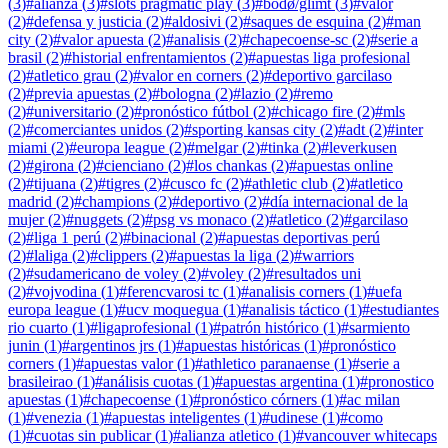
(
3
)
#
alianza
(
3
)
#
slots pragmatic play
(
3
)
#
bodø/glimt
(
3
)
#
valor
(
2
)
#
defensa y justicia
(
2
)
#
aldosivi
(
2
)
#
saques de esquina
(
2
)
#
man
city
(
2
)
#
valor apuesta
(
2
)
#
analisis
(
2
)
#
chapecoense-sc
(
2
)
#
serie a
brasil
(
2
)
#
historial enfrentamientos
(
2
)
#
apuestas liga profesional
(
2
)
#
atletico grau
(
2
)
#
valor en corners
(
2
)
#
deportivo garcilaso
(
2
)
#
previa apuestas
(
2
)
#
bologna
(
2
)
#
lazio
(
2
)
#
remo
(
2
)
#
universitario
(
2
)
#
pronóstico fútbol
(
2
)
#
chicago fire
(
2
)
#
mls
(
2
)
#
comerciantes unidos
(
2
)
#
sporting kansas city
(
2
)
#
adt
(
2
)
#
inter
miami
(
2
)
#
europa league
(
2
)
#
melgar
(
2
)
#
tinka
(
2
)
#
leverkusen
(
2
)
#
girona
(
2
)
#
cienciano
(
2
)
#
los chankas
(
2
)
#
apuestas online
(
2
)
#
tijuana
(
2
)
#
tigres
(
2
)
#
cusco fc
(
2
)
#
athletic club
(
2
)
#
atletico
madrid
(
2
)
#
champions
(
2
)
#
deportivo
(
2
)
#
día internacional de la
mujer
(
2
)
#
nuggets
(
2
)
#
psg vs monaco
(
2
)
#
atletico
(
2
)
#
garcilaso
(
2
)
#
liga 1 perú
(
2
)
#
binacional
(
2
)
#
apuestas deportivas perú
(
2
)
#
laliga
(
2
)
#
clippers
(
2
)
#
apuestas la liga
(
2
)
#
warriors
(
2
)
#
sudamericano de voley
(
2
)
#
voley
(
2
)
#
resultados uni
(
2
)
#
vojvodina
(
1
)
#
ferencvarosi tc
(
1
)
#
analisis corners
(
1
)
#
uefa
europa league
(
1
)
#
ucv moquegua
(
1
)
#
analisis táctico
(
1
)
#
estudiantes
rio cuarto
(
1
)
#
ligaprofesional
(
1
)
#
patrón histórico
(
1
)
#
sarmiento
junin
(
1
)
#
argentinos jrs
(
1
)
#
apuestas históricas
(
1
)
#
pronóstico
corners
(
1
)
#
apuestas valor
(
1
)
#
athletico paranaense
(
1
)
#
serie a
brasileirao
(
1
)
#
análisis cuotas
(
1
)
#
apuestas argentina
(
1
)
#
pronostico
apuestas
(
1
)
#
chapecoense
(
1
)
#
pronóstico córners
(
1
)
#
ac milan
(
1
)
#
venezia
(
1
)
#
apuestas inteligentes
(
1
)
#
udinese
(
1
)
#
como
(
1
)
#
cuotas sin publicar
(
1
)
#
alianza atletico
(
1
)
#
vancouver whitecaps