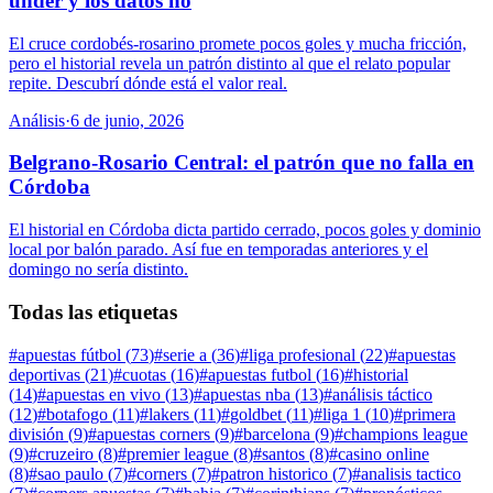
under y los datos no
El cruce cordobés-rosarino promete pocos goles y mucha fricción,
pero el historial revela un patrón distinto al que el relato popular
repite. Descubrí dónde está el valor real.
Análisis
·
6 de junio, 2026
Belgrano-Rosario Central: el patrón que no falla en
Córdoba
El historial en Córdoba dicta partido cerrado, pocos goles y dominio
local por balón parado. Así fue en temporadas anteriores y el
domingo no sería distinto.
Todas las etiquetas
#
apuestas fútbol
(
73
)
#
serie a
(
36
)
#
liga profesional
(
22
)
#
apuestas
deportivas
(
21
)
#
cuotas
(
16
)
#
apuestas futbol
(
16
)
#
historial
(
14
)
#
apuestas en vivo
(
13
)
#
apuestas nba
(
13
)
#
análisis táctico
(
12
)
#
botafogo
(
11
)
#
lakers
(
11
)
#
goldbet
(
11
)
#
liga 1
(
10
)
#
primera
división
(
9
)
#
apuestas corners
(
9
)
#
barcelona
(
9
)
#
champions league
(
9
)
#
cruzeiro
(
8
)
#
premier league
(
8
)
#
santos
(
8
)
#
casino online
(
8
)
#
sao paulo
(
7
)
#
corners
(
7
)
#
patron historico
(
7
)
#
analisis tactico