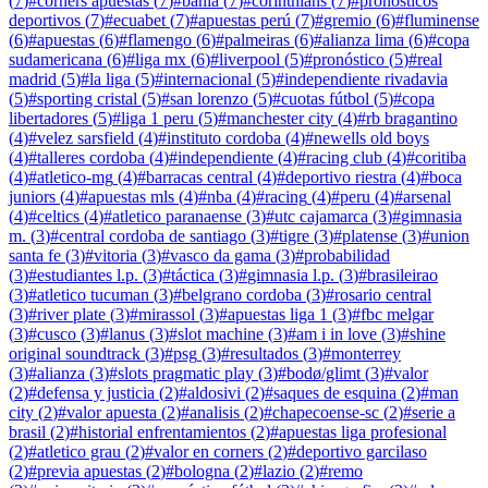
(
7
)
#
corners apuestas
(
7
)
#
bahia
(
7
)
#
corinthians
(
7
)
#
pronósticos
deportivos
(
7
)
#
ecuabet
(
7
)
#
apuestas perú
(
7
)
#
gremio
(
6
)
#
fluminense
(
6
)
#
apuestas
(
6
)
#
flamengo
(
6
)
#
palmeiras
(
6
)
#
alianza lima
(
6
)
#
copa
sudamericana
(
6
)
#
liga mx
(
6
)
#
liverpool
(
5
)
#
pronóstico
(
5
)
#
real
madrid
(
5
)
#
la liga
(
5
)
#
internacional
(
5
)
#
independiente rivadavia
(
5
)
#
sporting cristal
(
5
)
#
san lorenzo
(
5
)
#
cuotas fútbol
(
5
)
#
copa
libertadores
(
5
)
#
liga 1 peru
(
5
)
#
manchester city
(
4
)
#
rb bragantino
(
4
)
#
velez sarsfield
(
4
)
#
instituto cordoba
(
4
)
#
newells old boys
(
4
)
#
talleres cordoba
(
4
)
#
independiente
(
4
)
#
racing club
(
4
)
#
coritiba
(
4
)
#
atletico-mg
(
4
)
#
barracas central
(
4
)
#
deportivo riestra
(
4
)
#
boca
juniors
(
4
)
#
apuestas mls
(
4
)
#
nba
(
4
)
#
racing
(
4
)
#
peru
(
4
)
#
arsenal
(
4
)
#
celtics
(
4
)
#
atletico paranaense
(
3
)
#
utc cajamarca
(
3
)
#
gimnasia
m.
(
3
)
#
central cordoba de santiago
(
3
)
#
tigre
(
3
)
#
platense
(
3
)
#
union
santa fe
(
3
)
#
vitoria
(
3
)
#
vasco da gama
(
3
)
#
probabilidad
(
3
)
#
estudiantes l.p.
(
3
)
#
táctica
(
3
)
#
gimnasia l.p.
(
3
)
#
brasileirao
(
3
)
#
atletico tucuman
(
3
)
#
belgrano cordoba
(
3
)
#
rosario central
(
3
)
#
river plate
(
3
)
#
mirassol
(
3
)
#
apuestas liga 1
(
3
)
#
fbc melgar
(
3
)
#
cusco
(
3
)
#
lanus
(
3
)
#
slot machine
(
3
)
#
am i in love
(
3
)
#
shine
original soundtrack
(
3
)
#
psg
(
3
)
#
resultados
(
3
)
#
monterrey
(
3
)
#
alianza
(
3
)
#
slots pragmatic play
(
3
)
#
bodø/glimt
(
3
)
#
valor
(
2
)
#
defensa y justicia
(
2
)
#
aldosivi
(
2
)
#
saques de esquina
(
2
)
#
man
city
(
2
)
#
valor apuesta
(
2
)
#
analisis
(
2
)
#
chapecoense-sc
(
2
)
#
serie a
brasil
(
2
)
#
historial enfrentamientos
(
2
)
#
apuestas liga profesional
(
2
)
#
atletico grau
(
2
)
#
valor en corners
(
2
)
#
deportivo garcilaso
(
2
)
#
previa apuestas
(
2
)
#
bologna
(
2
)
#
lazio
(
2
)
#
remo