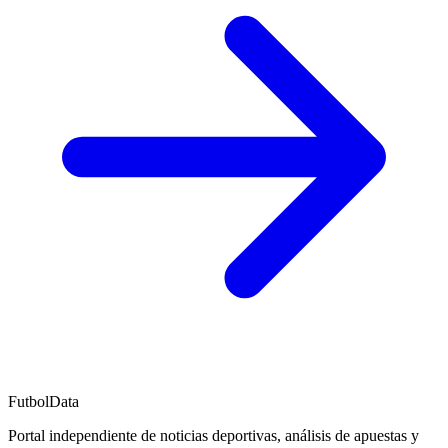
FutbolData
Portal independiente de noticias deportivas, análisis de apuestas y