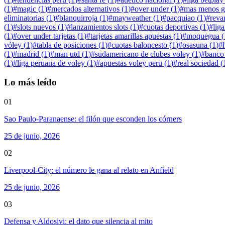
(
1
)
#
magic
(
1
)
#
mercados alternativos
(
1
)
#
over under
(
1
)
#
mas menos g
eliminatorias
(
1
)
#
blanquirroja
(
1
)
#
mayweather
(
1
)
#
pacquiao
(
1
)
#
reva
(
1
)
#
slots nuevos
(
1
)
#
lanzamientos slots
(
1
)
#
cuotas deportivas
(
1
)
#
liga
(
1
)
#
over under tarjetas
(
1
)
#
tarjetas amarillas apuestas
(
1
)
#
moquegua
(
vóley
(
1
)
#
tabla de posiciones
(
1
)
#
cuotas baloncesto
(
1
)
#
osasuna
(
1
)
#
(
1
)
#
madrid
(
1
)
#
man utd
(
1
)
#
sudamericano de clubes voley
(
1
)
#
banco 
(
1
)
#
liga peruana de voley
(
1
)
#
apuestas voley peru
(
1
)
#
real sociedad
(
Lo más leído
01
Sao Paulo-Paranaense: el filón que esconden los córners
25 de junio, 2026
02
Liverpool-City: el número le gana al relato en Anfield
25 de junio, 2026
03
Defensa y Aldosivi: el dato que silencia al mito