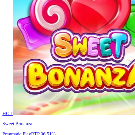
HOT
Sweet Bonanza
Pragmatic Play
RTP
96.51
%