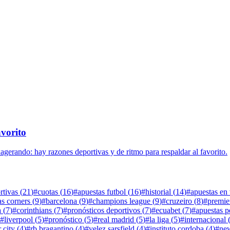
avorito
gerando: hay razones deportivas y de ritmo para respaldar al favorito.
rtivas
(
21
)
#
cuotas
(
16
)
#
apuestas futbol
(
16
)
#
historial
(
14
)
#
apuestas en
as corners
(
9
)
#
barcelona
(
9
)
#
champions league
(
9
)
#
cruzeiro
(
8
)
#
premie
a
(
7
)
#
corinthians
(
7
)
#
pronósticos deportivos
(
7
)
#
ecuabet
(
7
)
#
apuestas p
#
liverpool
(
5
)
#
pronóstico
(
5
)
#
real madrid
(
5
)
#
la liga
(
5
)
#
internacional
 city
(
4
)
#
rb bragantino
(
4
)
#
velez sarsfield
(
4
)
#
instituto cordoba
(
4
)
#
new