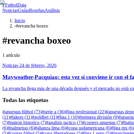
F
FutbolData
Noticias
Guías
Reseñas
Análisis
Inicio
›
#revancha boxeo
#
revancha boxeo
1
artículo
Noticias
·
24 de febrero, 2026
Mayweather-Pacquiao: esta vez sí conviene ir con el f
La revancha llega más de una década después y el mercado no está exa
Todas las etiquetas
#
apuestas fútbol
(
73
)
#
serie a
(
36
)
#
liga profesional
(
22
)
#
apuestas depo
(
11
)
#
lakers
(
11
)
#
goldbet
(
11
)
#
liga 1
(
10
)
#
primera división
(
9
)
#
apuest
(
7
)
#
patron historico
(
7
)
#
analisis tactico
(
7
)
#
corners apuestas
(
7
)
#
bahi
(
6
)
#
palmeiras
(
6
)
#
alianza lima
(
6
)
#
copa sudamericana
(
6
)
#
liga mx
(
6
)
(
5
)
#
cuotas fútbol
(
5
)
#
copa libertadores
(
5
)
#
liga 1 peru
(
5
)
#
manchester