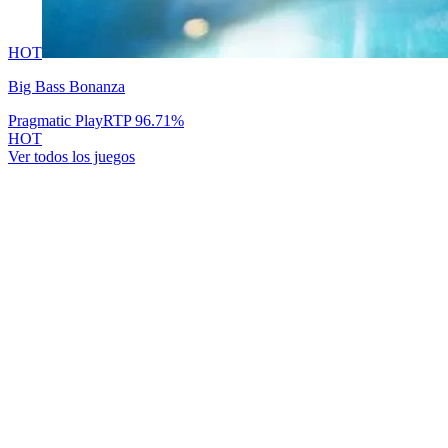
HOT
Big Bass Bonanza
Pragmatic Play
RTP
96.71
%
HOT
Ver todos los juegos