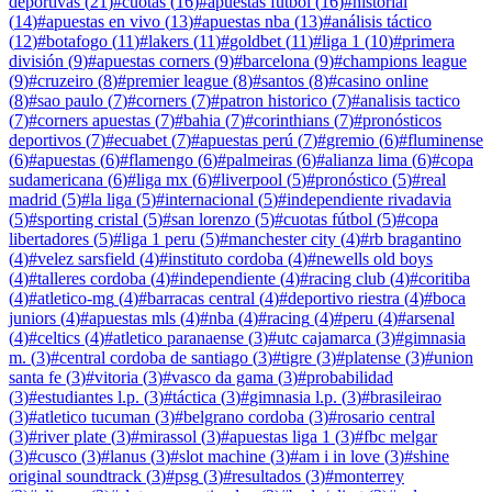
deportivas
(
21
)
#
cuotas
(
16
)
#
apuestas futbol
(
16
)
#
historial
(
14
)
#
apuestas en vivo
(
13
)
#
apuestas nba
(
13
)
#
análisis táctico
(
12
)
#
botafogo
(
11
)
#
lakers
(
11
)
#
goldbet
(
11
)
#
liga 1
(
10
)
#
primera
división
(
9
)
#
apuestas corners
(
9
)
#
barcelona
(
9
)
#
champions league
(
9
)
#
cruzeiro
(
8
)
#
premier league
(
8
)
#
santos
(
8
)
#
casino online
(
8
)
#
sao paulo
(
7
)
#
corners
(
7
)
#
patron historico
(
7
)
#
analisis tactico
(
7
)
#
corners apuestas
(
7
)
#
bahia
(
7
)
#
corinthians
(
7
)
#
pronósticos
deportivos
(
7
)
#
ecuabet
(
7
)
#
apuestas perú
(
7
)
#
gremio
(
6
)
#
fluminense
(
6
)
#
apuestas
(
6
)
#
flamengo
(
6
)
#
palmeiras
(
6
)
#
alianza lima
(
6
)
#
copa
sudamericana
(
6
)
#
liga mx
(
6
)
#
liverpool
(
5
)
#
pronóstico
(
5
)
#
real
madrid
(
5
)
#
la liga
(
5
)
#
internacional
(
5
)
#
independiente rivadavia
(
5
)
#
sporting cristal
(
5
)
#
san lorenzo
(
5
)
#
cuotas fútbol
(
5
)
#
copa
libertadores
(
5
)
#
liga 1 peru
(
5
)
#
manchester city
(
4
)
#
rb bragantino
(
4
)
#
velez sarsfield
(
4
)
#
instituto cordoba
(
4
)
#
newells old boys
(
4
)
#
talleres cordoba
(
4
)
#
independiente
(
4
)
#
racing club
(
4
)
#
coritiba
(
4
)
#
atletico-mg
(
4
)
#
barracas central
(
4
)
#
deportivo riestra
(
4
)
#
boca
juniors
(
4
)
#
apuestas mls
(
4
)
#
nba
(
4
)
#
racing
(
4
)
#
peru
(
4
)
#
arsenal
(
4
)
#
celtics
(
4
)
#
atletico paranaense
(
3
)
#
utc cajamarca
(
3
)
#
gimnasia
m.
(
3
)
#
central cordoba de santiago
(
3
)
#
tigre
(
3
)
#
platense
(
3
)
#
union
santa fe
(
3
)
#
vitoria
(
3
)
#
vasco da gama
(
3
)
#
probabilidad
(
3
)
#
estudiantes l.p.
(
3
)
#
táctica
(
3
)
#
gimnasia l.p.
(
3
)
#
brasileirao
(
3
)
#
atletico tucuman
(
3
)
#
belgrano cordoba
(
3
)
#
rosario central
(
3
)
#
river plate
(
3
)
#
mirassol
(
3
)
#
apuestas liga 1
(
3
)
#
fbc melgar
(
3
)
#
cusco
(
3
)
#
lanus
(
3
)
#
slot machine
(
3
)
#
am i in love
(
3
)
#
shine
original soundtrack
(
3
)
#
psg
(
3
)
#
resultados
(
3
)
#
monterrey