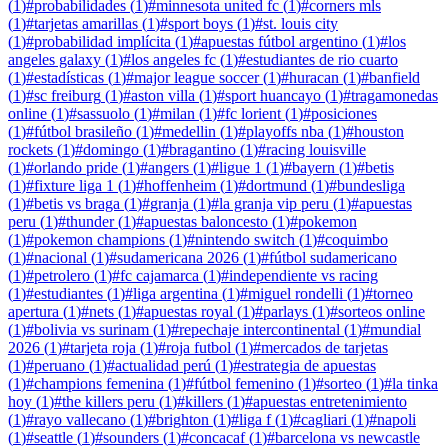
(
1
)
#
probabilidades
(
1
)
#
minnesota united fc
(
1
)
#
corners mls
(
1
)
#
tarjetas amarillas
(
1
)
#
sport boys
(
1
)
#
st. louis city
(
1
)
#
probabilidad implícita
(
1
)
#
apuestas fútbol argentino
(
1
)
#
los
angeles galaxy
(
1
)
#
los angeles fc
(
1
)
#
estudiantes de rio cuarto
(
1
)
#
estadísticas
(
1
)
#
major league soccer
(
1
)
#
huracan
(
1
)
#
banfield
(
1
)
#
sc freiburg
(
1
)
#
aston villa
(
1
)
#
sport huancayo
(
1
)
#
tragamonedas
online
(
1
)
#
sassuolo
(
1
)
#
milan
(
1
)
#
fc lorient
(
1
)
#
posiciones
(
1
)
#
fútbol brasileño
(
1
)
#
medellin
(
1
)
#
playoffs nba
(
1
)
#
houston
rockets
(
1
)
#
domingo
(
1
)
#
bragantino
(
1
)
#
racing louisville
(
1
)
#
orlando pride
(
1
)
#
angers
(
1
)
#
ligue 1
(
1
)
#
bayern
(
1
)
#
betis
(
1
)
#
fixture liga 1
(
1
)
#
hoffenheim
(
1
)
#
dortmund
(
1
)
#
bundesliga
(
1
)
#
betis vs braga
(
1
)
#
granja
(
1
)
#
la granja vip peru
(
1
)
#
apuestas
peru
(
1
)
#
thunder
(
1
)
#
apuestas baloncesto
(
1
)
#
pokemon
(
1
)
#
pokemon champions
(
1
)
#
nintendo switch
(
1
)
#
coquimbo
(
1
)
#
nacional
(
1
)
#
sudamericana 2026
(
1
)
#
fútbol sudamericano
(
1
)
#
petrolero
(
1
)
#
fc cajamarca
(
1
)
#
independiente vs racing
(
1
)
#
estudiantes
(
1
)
#
liga argentina
(
1
)
#
miguel rondelli
(
1
)
#
torneo
apertura
(
1
)
#
nets
(
1
)
#
apuestas royal
(
1
)
#
parlays
(
1
)
#
sorteos online
(
1
)
#
bolivia vs surinam
(
1
)
#
repechaje intercontinental
(
1
)
#
mundial
2026
(
1
)
#
tarjeta roja
(
1
)
#
roja futbol
(
1
)
#
mercados de tarjetas
(
1
)
#
peruano
(
1
)
#
actualidad perú
(
1
)
#
estrategia de apuestas
(
1
)
#
champions femenina
(
1
)
#
fútbol femenino
(
1
)
#
sorteo
(
1
)
#
la tinka
hoy
(
1
)
#
the killers peru
(
1
)
#
killers
(
1
)
#
apuestas entretenimiento
(
1
)
#
rayo vallecano
(
1
)
#
brighton
(
1
)
#
liga f
(
1
)
#
cagliari
(
1
)
#
napoli
(
1
)
#
seattle
(
1
)
#
sounders
(
1
)
#
concacaf
(
1
)
#
barcelona vs newcastle