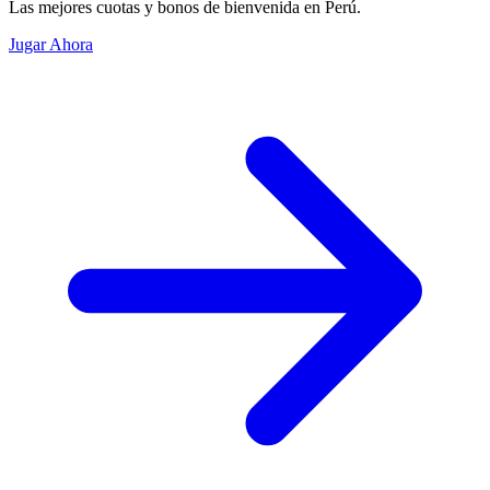
Las mejores cuotas y bonos de bienvenida en Perú.
Jugar Ahora