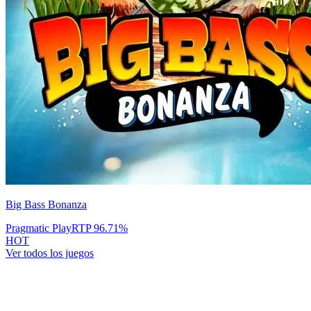
Big Bass Bonanza
Pragmatic Play
RTP
96.71
%
HOT
Ver todos los juegos