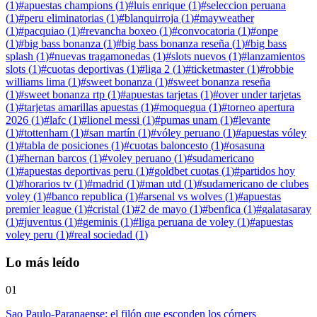
(
1
)
#
apuestas champions
(
1
)
#
luis enrique
(
1
)
#
seleccion peruana
(
1
)
#
peru eliminatorias
(
1
)
#
blanquirroja
(
1
)
#
mayweather
(
1
)
#
pacquiao
(
1
)
#
revancha boxeo
(
1
)
#
convocatoria
(
1
)
#
onpe
(
1
)
#
big bass bonanza
(
1
)
#
big bass bonanza reseña
(
1
)
#
big bass
splash
(
1
)
#
nuevas tragamonedas
(
1
)
#
slots nuevos
(
1
)
#
lanzamientos
slots
(
1
)
#
cuotas deportivas
(
1
)
#
liga 2
(
1
)
#
ticketmaster
(
1
)
#
robbie
williams lima
(
1
)
#
sweet bonanza
(
1
)
#
sweet bonanza reseña
(
1
)
#
sweet bonanza rtp
(
1
)
#
apuestas tarjetas
(
1
)
#
over under tarjetas
(
1
)
#
tarjetas amarillas apuestas
(
1
)
#
moquegua
(
1
)
#
torneo apertura
2026
(
1
)
#
lafc
(
1
)
#
lionel messi
(
1
)
#
pumas unam
(
1
)
#
levante
(
1
)
#
tottenham
(
1
)
#
san martín
(
1
)
#
vóley peruano
(
1
)
#
apuestas vóley
(
1
)
#
tabla de posiciones
(
1
)
#
cuotas baloncesto
(
1
)
#
osasuna
(
1
)
#
hernan barcos
(
1
)
#
voley peruano
(
1
)
#
sudamericano
(
1
)
#
apuestas deportivas peru
(
1
)
#
goldbet cuotas
(
1
)
#
partidos hoy
(
1
)
#
horarios tv
(
1
)
#
madrid
(
1
)
#
man utd
(
1
)
#
sudamericano de clubes
voley
(
1
)
#
banco republica
(
1
)
#
arsenal vs wolves
(
1
)
#
apuestas
premier league
(
1
)
#
cristal
(
1
)
#
2 de mayo
(
1
)
#
benfica
(
1
)
#
galatasaray
(
1
)
#
juventus
(
1
)
#
geminis
(
1
)
#
liga peruana de voley
(
1
)
#
apuestas
voley peru
(
1
)
#
real sociedad
(
1
)
Lo más leído
01
Sao Paulo-Paranaense: el filón que esconden los córners