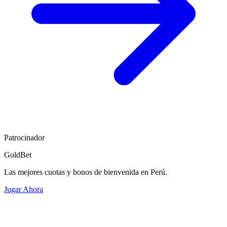
Patrocinador
GoldBet
Las mejores cuotas y bonos de bienvenida en Perú.
Jugar Ahora