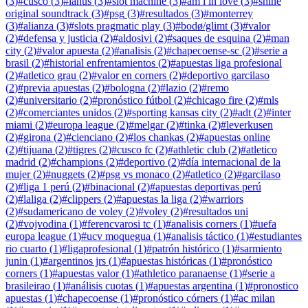
(
3
)
#
cusco
(
3
)
#
lanus
(
3
)
#
slot machine
(
3
)
#
am i in love
(
3
)
#
shine
original soundtrack
(
3
)
#
psg
(
3
)
#
resultados
(
3
)
#
monterrey
(
3
)
#
alianza
(
3
)
#
slots pragmatic play
(
3
)
#
bodø/glimt
(
3
)
#
valor
(
2
)
#
defensa y justicia
(
2
)
#
aldosivi
(
2
)
#
saques de esquina
(
2
)
#
man
city
(
2
)
#
valor apuesta
(
2
)
#
analisis
(
2
)
#
chapecoense-sc
(
2
)
#
serie a
brasil
(
2
)
#
historial enfrentamientos
(
2
)
#
apuestas liga profesional
(
2
)
#
atletico grau
(
2
)
#
valor en corners
(
2
)
#
deportivo garcilaso
(
2
)
#
previa apuestas
(
2
)
#
bologna
(
2
)
#
lazio
(
2
)
#
remo
(
2
)
#
universitario
(
2
)
#
pronóstico fútbol
(
2
)
#
chicago fire
(
2
)
#
mls
(
2
)
#
comerciantes unidos
(
2
)
#
sporting kansas city
(
2
)
#
adt
(
2
)
#
inter
miami
(
2
)
#
europa league
(
2
)
#
melgar
(
2
)
#
tinka
(
2
)
#
leverkusen
(
2
)
#
girona
(
2
)
#
cienciano
(
2
)
#
los chankas
(
2
)
#
apuestas online
(
2
)
#
tijuana
(
2
)
#
tigres
(
2
)
#
cusco fc
(
2
)
#
athletic club
(
2
)
#
atletico
madrid
(
2
)
#
champions
(
2
)
#
deportivo
(
2
)
#
día internacional de la
mujer
(
2
)
#
nuggets
(
2
)
#
psg vs monaco
(
2
)
#
atletico
(
2
)
#
garcilaso
(
2
)
#
liga 1 perú
(
2
)
#
binacional
(
2
)
#
apuestas deportivas perú
(
2
)
#
laliga
(
2
)
#
clippers
(
2
)
#
apuestas la liga
(
2
)
#
warriors
(
2
)
#
sudamericano de voley
(
2
)
#
voley
(
2
)
#
resultados uni
(
2
)
#
vojvodina
(
1
)
#
ferencvarosi tc
(
1
)
#
analisis corners
(
1
)
#
uefa
europa league
(
1
)
#
ucv moquegua
(
1
)
#
analisis táctico
(
1
)
#
estudiantes
rio cuarto
(
1
)
#
ligaprofesional
(
1
)
#
patrón histórico
(
1
)
#
sarmiento
junin
(
1
)
#
argentinos jrs
(
1
)
#
apuestas históricas
(
1
)
#
pronóstico
corners
(
1
)
#
apuestas valor
(
1
)
#
athletico paranaense
(
1
)
#
serie a
brasileirao
(
1
)
#
análisis cuotas
(
1
)
#
apuestas argentina
(
1
)
#
pronostico
apuestas
(
1
)
#
chapecoense
(
1
)
#
pronóstico córners
(
1
)
#
ac milan