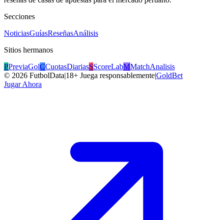
Secciones
Noticias
Guías
Reseñas
Análisis
Sitios hermanos
P
PreviaGol
C
CuotasDiarias
S
ScoreLab
M
MatchAnalisis
©
2026
FutbolData
|
18+ Juega responsablemente
|
GoldBet
Jugar Ahora