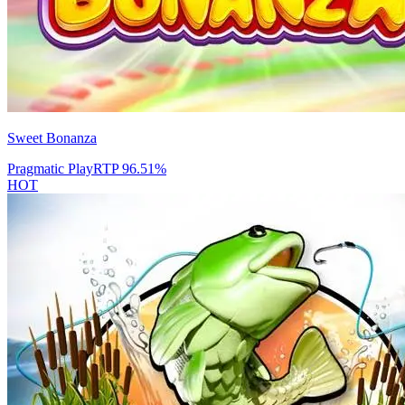
Sweet Bonanza
Pragmatic Play
RTP
96.51
%
HOT