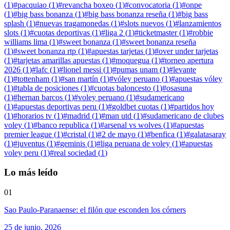
(
1
)
#
pacquiao
(
1
)
#
revancha boxeo
(
1
)
#
convocatoria
(
1
)
#
onpe
(
1
)
#
big bass bonanza
(
1
)
#
big bass bonanza reseña
(
1
)
#
big bass
splash
(
1
)
#
nuevas tragamonedas
(
1
)
#
slots nuevos
(
1
)
#
lanzamientos
slots
(
1
)
#
cuotas deportivas
(
1
)
#
liga 2
(
1
)
#
ticketmaster
(
1
)
#
robbie
williams lima
(
1
)
#
sweet bonanza
(
1
)
#
sweet bonanza reseña
(
1
)
#
sweet bonanza rtp
(
1
)
#
apuestas tarjetas
(
1
)
#
over under tarjetas
(
1
)
#
tarjetas amarillas apuestas
(
1
)
#
moquegua
(
1
)
#
torneo apertura
2026
(
1
)
#
lafc
(
1
)
#
lionel messi
(
1
)
#
pumas unam
(
1
)
#
levante
(
1
)
#
tottenham
(
1
)
#
san martín
(
1
)
#
vóley peruano
(
1
)
#
apuestas vóley
(
1
)
#
tabla de posiciones
(
1
)
#
cuotas baloncesto
(
1
)
#
osasuna
(
1
)
#
hernan barcos
(
1
)
#
voley peruano
(
1
)
#
sudamericano
(
1
)
#
apuestas deportivas peru
(
1
)
#
goldbet cuotas
(
1
)
#
partidos hoy
(
1
)
#
horarios tv
(
1
)
#
madrid
(
1
)
#
man utd
(
1
)
#
sudamericano de clubes
voley
(
1
)
#
banco republica
(
1
)
#
arsenal vs wolves
(
1
)
#
apuestas
premier league
(
1
)
#
cristal
(
1
)
#
2 de mayo
(
1
)
#
benfica
(
1
)
#
galatasaray
(
1
)
#
juventus
(
1
)
#
geminis
(
1
)
#
liga peruana de voley
(
1
)
#
apuestas
voley peru
(
1
)
#
real sociedad
(
1
)
Lo más leído
01
Sao Paulo-Paranaense: el filón que esconden los córners
25 de junio, 2026