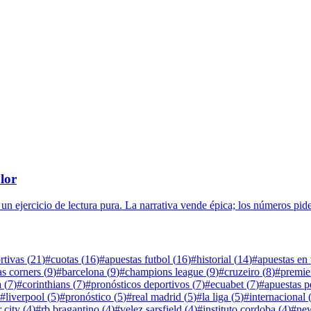
lor
un ejercicio de lectura pura. La narrativa vende épica; los números pide
rtivas
(
21
)
#
cuotas
(
16
)
#
apuestas futbol
(
16
)
#
historial
(
14
)
#
apuestas en
as corners
(
9
)
#
barcelona
(
9
)
#
champions league
(
9
)
#
cruzeiro
(
8
)
#
premie
a
(
7
)
#
corinthians
(
7
)
#
pronósticos deportivos
(
7
)
#
ecuabet
(
7
)
#
apuestas p
#
liverpool
(
5
)
#
pronóstico
(
5
)
#
real madrid
(
5
)
#
la liga
(
5
)
#
internacional
 city
(
4
)
#
rb bragantino
(
4
)
#
velez sarsfield
(
4
)
#
instituto cordoba
(
4
)
#
new