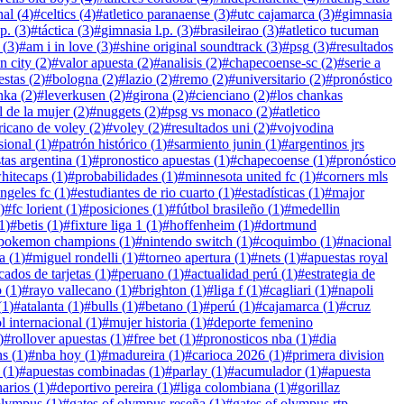
nal
(
4
)
#
celtics
(
4
)
#
atletico paranaense
(
3
)
#
utc cajamarca
(
3
)
#
gimnasia
.p.
(
3
)
#
táctica
(
3
)
#
gimnasia l.p.
(
3
)
#
brasileirao
(
3
)
#
atletico tucuman
(
3
)
#
am i in love
(
3
)
#
shine original soundtrack
(
3
)
#
psg
(
3
)
#
resultados
n city
(
2
)
#
valor apuesta
(
2
)
#
analisis
(
2
)
#
chapecoense-sc
(
2
)
#
serie a
estas
(
2
)
#
bologna
(
2
)
#
lazio
(
2
)
#
remo
(
2
)
#
universitario
(
2
)
#
pronóstico
inka
(
2
)
#
leverkusen
(
2
)
#
girona
(
2
)
#
cienciano
(
2
)
#
los chankas
l de la mujer
(
2
)
#
nuggets
(
2
)
#
psg vs monaco
(
2
)
#
atletico
icano de voley
(
2
)
#
voley
(
2
)
#
resultados uni
(
2
)
#
vojvodina
sional
(
1
)
#
patrón histórico
(
1
)
#
sarmiento junin
(
1
)
#
argentinos jrs
tas argentina
(
1
)
#
pronostico apuestas
(
1
)
#
chapecoense
(
1
)
#
pronóstico
hitecaps
(
1
)
#
probabilidades
(
1
)
#
minnesota united fc
(
1
)
#
corners mls
angeles fc
(
1
)
#
estudiantes de rio cuarto
(
1
)
#
estadísticas
(
1
)
#
major
)
#
fc lorient
(
1
)
#
posiciones
(
1
)
#
fútbol brasileño
(
1
)
#
medellin
1
)
#
betis
(
1
)
#
fixture liga 1
(
1
)
#
hoffenheim
(
1
)
#
dortmund
pokemon champions
(
1
)
#
nintendo switch
(
1
)
#
coquimbo
(
1
)
#
nacional
a
(
1
)
#
miguel rondelli
(
1
)
#
torneo apertura
(
1
)
#
nets
(
1
)
#
apuestas royal
ados de tarjetas
(
1
)
#
peruano
(
1
)
#
actualidad perú
(
1
)
#
estrategia de
o
(
1
)
#
rayo vallecano
(
1
)
#
brighton
(
1
)
#
liga f
(
1
)
#
cagliari
(
1
)
#
napoli
(
1
)
#
atalanta
(
1
)
#
bulls
(
1
)
#
betano
(
1
)
#
perú
(
1
)
#
cajamarca
(
1
)
#
cruz
l internacional
(
1
)
#
mujer historia
(
1
)
#
deporte femenino
)
#
rollover apuestas
(
1
)
#
free bet
(
1
)
#
pronosticos nba
(
1
)
#
dia
ns
(
1
)
#
nba hoy
(
1
)
#
madureira
(
1
)
#
carioca 2026
(
1
)
#
primera division
(
1
)
#
apuestas combinadas
(
1
)
#
parlay
(
1
)
#
acumulador
(
1
)
#
apuesta
narios
(
1
)
#
deportivo pereira
(
1
)
#
liga colombiana
(
1
)
#
gorillaz
 olympus
(
1
)
#
gates of olympus reseña
(
1
)
#
gates of olympus rtp