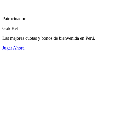
Patrocinador
GoldBet
Las mejores cuotas y bonos de bienvenida en Perú.
Jugar Ahora