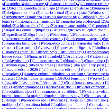
(
4
)
#
coritiba
(
4
)
#
atletico-mg
(
4
)
#
barracas central
(
4
)
#
deportivo riestra
m.
(
3
)
#
central cordoba de santiago
(
3
)
#
tigre
(
3
)
#
platense
(
3
)
#
union sa
(
3
)
#
belgrano cordoba
(
3
)
#
rosario central
(
3
)
#
river plate
(
3
)
#
mirassol
(
(
3
)
#
monterrey
(
3
)
#
alianza
(
3
)
#
slots pragmatic play
(
3
)
#
bodø/glimt
(
3
)
brasil
(
2
)
#
historial enfrentamientos
(
2
)
#
apuestas liga profesional
(
2
)
#
a
fútbol
(
2
)
#
chicago fire
(
2
)
#
mls
(
2
)
#
comerciantes unidos
(
2
)
#
sporting 
(
2
)
#
apuestas online
(
2
)
#
tijuana
(
2
)
#
tigres
(
2
)
#
cusco fc
(
2
)
#
athletic cl
(
2
)
#
garcilaso
(
2
)
#
liga 1 perú
(
2
)
#
binacional
(
2
)
#
apuestas deportivas p
(
1
)
#
ferencvarosi tc
(
1
)
#
analisis corners
(
1
)
#
uefa europa league
(
1
)
#
uc
(
1
)
#
apuestas históricas
(
1
)
#
pronóstico corners
(
1
)
#
apuestas valor
(
1
)
#
córners
(
1
)
#
ac milan
(
1
)
#
venezia
(
1
)
#
apuestas inteligentes
(
1
)
#
udines
(
1
)
#
tarjetas amarillas
(
1
)
#
sport boys
(
1
)
#
st. louis city
(
1
)
#
probabilidad
league soccer
(
1
)
#
huracan
(
1
)
#
banfield
(
1
)
#
sc freiburg
(
1
)
#
aston villa
(
1
)
#
playoffs nba
(
1
)
#
houston rockets
(
1
)
#
domingo
(
1
)
#
bragantino
(
1
)
(
1
)
#
bundesliga
(
1
)
#
betis vs braga
(
1
)
#
granja
(
1
)
#
la granja vip peru
(
1
(
1
)
#
sudamericana 2026
(
1
)
#
fútbol sudamericano
(
1
)
#
petrolero
(
1
)
#
fc
(
1
)
#
parlays
(
1
)
#
sorteos online
(
1
)
#
bolivia vs surinam
(
1
)
#
repechaje in
apuestas
(
1
)
#
champions femenina
(
1
)
#
fútbol femenino
(
1
)
#
sorteo
(
1
)
(
1
)
#
seattle
(
1
)
#
sounders
(
1
)
#
concacaf
(
1
)
#
barcelona vs newcastle
(
1
)
azul
(
1
)
#
concachampions
(
1
)
#
octavos de final
(
1
)
#
aviator estrategia
(
(
1
)
#
volatilidad slots
(
1
)
#
tragamonedas volatilidad
(
1
)
#
slots alta volati
internacional de la mujer
(
1
)
#
mujer
(
1
)
#
cuotas hoy
(
1
)
#
handicap asiat
(
1
)
#
kings
(
1
)
#
pronóstico nba
(
1
)
#
normas
(
1
)
#
legales
(
1
)
#
el peruano
(
multiple
(
1
)
#
factor altura futbol
(
1
)
#
altitud peru futbol
(
1
)
#
ventaja loca
(
1
)
#
tendencias peru
(
1
)
#
santa fe
(
1
)
#
atletico nacional
(
1
)
#
liga betplay