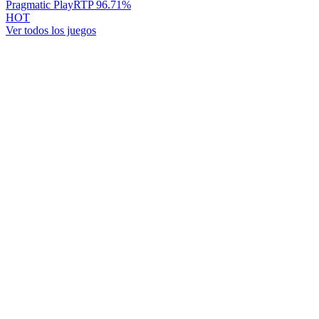
Pragmatic Play
RTP
96.71
%
HOT
Ver todos los juegos