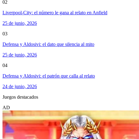
02
Liverpool-City: el número le gana al relato en Anfield
25 de junio, 2026
03
Defensa y Aldosivi: el dato que silencia al mito
25 de junio, 2026
04
Defensa y Aldosivi: el patrón que calla al relato
24 de junio, 2026
Juegos destacados
AD