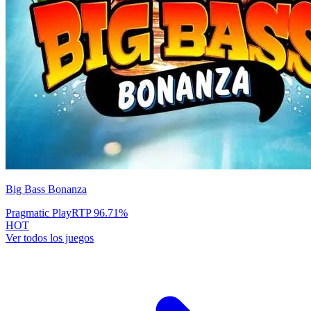
Big Bass Bonanza
Pragmatic Play
RTP
96.71
%
HOT
Ver todos los juegos