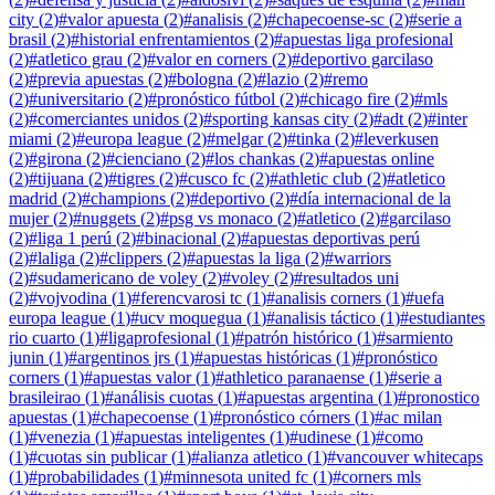
city
(
2
)
#
valor apuesta
(
2
)
#
analisis
(
2
)
#
chapecoense-sc
(
2
)
#
serie a
brasil
(
2
)
#
historial enfrentamientos
(
2
)
#
apuestas liga profesional
(
2
)
#
atletico grau
(
2
)
#
valor en corners
(
2
)
#
deportivo garcilaso
(
2
)
#
previa apuestas
(
2
)
#
bologna
(
2
)
#
lazio
(
2
)
#
remo
(
2
)
#
universitario
(
2
)
#
pronóstico fútbol
(
2
)
#
chicago fire
(
2
)
#
mls
(
2
)
#
comerciantes unidos
(
2
)
#
sporting kansas city
(
2
)
#
adt
(
2
)
#
inter
miami
(
2
)
#
europa league
(
2
)
#
melgar
(
2
)
#
tinka
(
2
)
#
leverkusen
(
2
)
#
girona
(
2
)
#
cienciano
(
2
)
#
los chankas
(
2
)
#
apuestas online
(
2
)
#
tijuana
(
2
)
#
tigres
(
2
)
#
cusco fc
(
2
)
#
athletic club
(
2
)
#
atletico
madrid
(
2
)
#
champions
(
2
)
#
deportivo
(
2
)
#
día internacional de la
mujer
(
2
)
#
nuggets
(
2
)
#
psg vs monaco
(
2
)
#
atletico
(
2
)
#
garcilaso
(
2
)
#
liga 1 perú
(
2
)
#
binacional
(
2
)
#
apuestas deportivas perú
(
2
)
#
laliga
(
2
)
#
clippers
(
2
)
#
apuestas la liga
(
2
)
#
warriors
(
2
)
#
sudamericano de voley
(
2
)
#
voley
(
2
)
#
resultados uni
(
2
)
#
vojvodina
(
1
)
#
ferencvarosi tc
(
1
)
#
analisis corners
(
1
)
#
uefa
europa league
(
1
)
#
ucv moquegua
(
1
)
#
analisis táctico
(
1
)
#
estudiantes
rio cuarto
(
1
)
#
ligaprofesional
(
1
)
#
patrón histórico
(
1
)
#
sarmiento
junin
(
1
)
#
argentinos jrs
(
1
)
#
apuestas históricas
(
1
)
#
pronóstico
corners
(
1
)
#
apuestas valor
(
1
)
#
athletico paranaense
(
1
)
#
serie a
brasileirao
(
1
)
#
análisis cuotas
(
1
)
#
apuestas argentina
(
1
)
#
pronostico
apuestas
(
1
)
#
chapecoense
(
1
)
#
pronóstico córners
(
1
)
#
ac milan
(
1
)
#
venezia
(
1
)
#
apuestas inteligentes
(
1
)
#
udinese
(
1
)
#
como
(
1
)
#
cuotas sin publicar
(
1
)
#
alianza atletico
(
1
)
#
vancouver whitecaps
(
1
)
#
probabilidades
(
1
)
#
minnesota united fc
(
1
)
#
corners mls