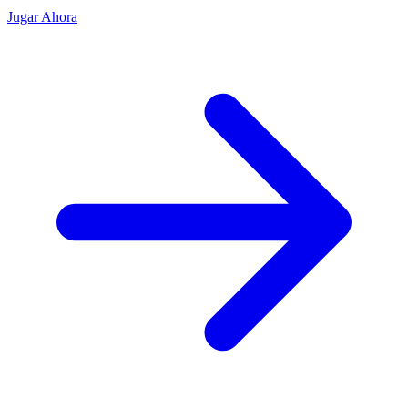
Jugar Ahora