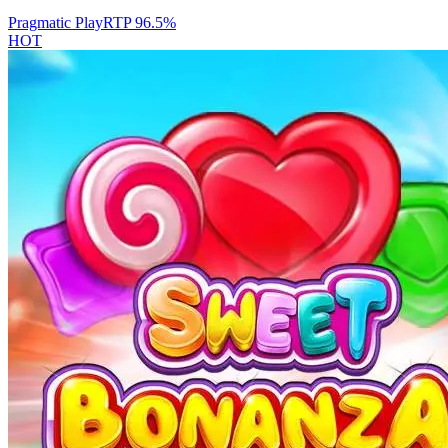
Pragmatic Play
RTP
96.5
%
HOT