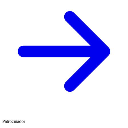
Patrocinador