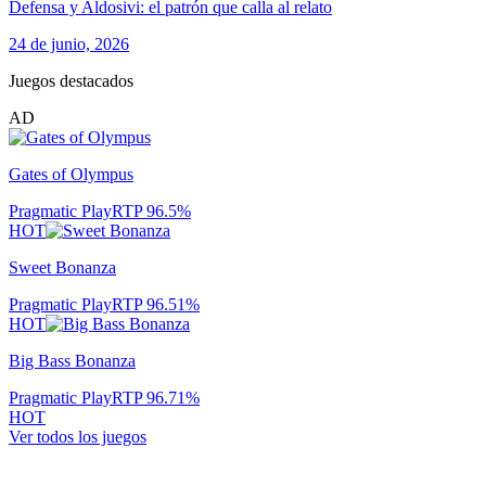
Defensa y Aldosivi: el patrón que calla al relato
24 de junio, 2026
Juegos destacados
AD
Gates of Olympus
Pragmatic Play
RTP
96.5
%
HOT
Sweet Bonanza
Pragmatic Play
RTP
96.51
%
HOT
Big Bass Bonanza
Pragmatic Play
RTP
96.71
%
HOT
Ver todos los juegos