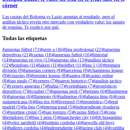
córner
Las cuotas del Bologna vs Lazio apuntan al resultado, pero el
análisis táctico revela otro mercado con verdadero valor: los saques
de esquina. Te explico por qué.
Todas las etiquetas
#
apuestas fútbol
(
73
)
#
serie a
(
36
)
#
liga profesional
(
22
)
#
apuestas
deportivas
(
21
)
#
cuotas
(
16
)
#
apuestas futbol
(
16
)
#
historial
(
14
)
#
apuestas en vivo
(
13
)
#
apuestas nba
(
13
)
#
análisis táctico
(
12
)
#
botafogo
(
11
)
#
lakers
(
11
)
#
goldbet
(
11
)
#
liga 1
(
10
)
#
primera
división
(
9
)
#
apuestas corners
(
9
)
#
barcelona
(
9
)
#
champions league
(
9
)
#
cruzeiro
(
8
)
#
premier league
(
8
)
#
santos
(
8
)
#
casino online
(
8
)
#
sao paulo
(
7
)
#
corners
(
7
)
#
patron historico
(
7
)
#
analisis tactico
(
7
)
#
corners apuestas
(
7
)
#
bahia
(
7
)
#
corinthians
(
7
)
#
pronósticos
deportivos
(
7
)
#
ecuabet
(
7
)
#
apuestas perú
(
7
)
#
gremio
(
6
)
#
fluminense
(
6
)
#
apuestas
(
6
)
#
flamengo
(
6
)
#
palmeiras
(
6
)
#
alianza lima
(
6
)
#
copa
sudamericana
(
6
)
#
liga mx
(
6
)
#
liverpool
(
5
)
#
pronóstico
(
5
)
#
real
madrid
(
5
)
#
la liga
(
5
)
#
internacional
(
5
)
#
independiente rivadavia
(
5
)
#
sporting cristal
(
5
)
#
san lorenzo
(
5
)
#
cuotas fútbol
(
5
)
#
copa
libertadores
(
5
)
#
liga 1 peru
(
5
)
#
manchester city
(
4
)
#
rb bragantino
(
4
)
#
velez sarsfield
(
4
)
#
instituto cordoba
(
4
)
#
newells old boys
(
4
)
#
talleres cordoba
(
4
)
#
independiente
(
4
)
#
racing club
(
4
)
#
coritiba