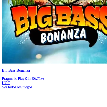
Big Bass Bonanza
Pragmatic Play
RTP
96.71
%
HOT
Ver todos los juegos