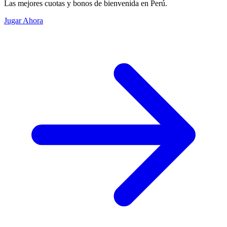
Las mejores cuotas y bonos de bienvenida en Perú.
Jugar Ahora