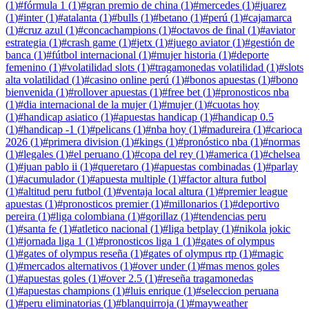
(
1
)
#
fórmula 1
(
1
)
#
gran premio de china
(
1
)
#
mercedes
(
1
)
#
juarez
(
1
)
#
inter
(
1
)
#
atalanta
(
1
)
#
bulls
(
1
)
#
betano
(
1
)
#
perú
(
1
)
#
cajamarca
(
1
)
#
cruz azul
(
1
)
#
concachampions
(
1
)
#
octavos de final
(
1
)
#
aviator
estrategia
(
1
)
#
crash game
(
1
)
#
jetx
(
1
)
#
juego aviator
(
1
)
#
gestión de
banca
(
1
)
#
fútbol internacional
(
1
)
#
mujer historia
(
1
)
#
deporte
femenino
(
1
)
#
volatilidad slots
(
1
)
#
tragamonedas volatilidad
(
1
)
#
slots
alta volatilidad
(
1
)
#
casino online perú
(
1
)
#
bonos apuestas
(
1
)
#
bono
bienvenida
(
1
)
#
rollover apuestas
(
1
)
#
free bet
(
1
)
#
pronosticos nba
(
1
)
#
dia internacional de la mujer
(
1
)
#
mujer
(
1
)
#
cuotas hoy
(
1
)
#
handicap asiatico
(
1
)
#
apuestas handicap
(
1
)
#
handicap 0.5
(
1
)
#
handicap -1
(
1
)
#
pelicans
(
1
)
#
nba hoy
(
1
)
#
madureira
(
1
)
#
carioca
2026
(
1
)
#
primera division
(
1
)
#
kings
(
1
)
#
pronóstico nba
(
1
)
#
normas
(
1
)
#
legales
(
1
)
#
el peruano
(
1
)
#
copa del rey
(
1
)
#
america
(
1
)
#
chelsea
(
1
)
#
juan pablo ii
(
1
)
#
queretaro
(
1
)
#
apuestas combinadas
(
1
)
#
parlay
(
1
)
#
acumulador
(
1
)
#
apuesta multiple
(
1
)
#
factor altura futbol
(
1
)
#
altitud peru futbol
(
1
)
#
ventaja local altura
(
1
)
#
premier league
apuestas
(
1
)
#
pronosticos premier
(
1
)
#
millonarios
(
1
)
#
deportivo
pereira
(
1
)
#
liga colombiana
(
1
)
#
gorillaz
(
1
)
#
tendencias peru
(
1
)
#
santa fe
(
1
)
#
atletico nacional
(
1
)
#
liga betplay
(
1
)
#
nikola jokic
(
1
)
#
jornada liga 1
(
1
)
#
pronosticos liga 1
(
1
)
#
gates of olympus
(
1
)
#
gates of olympus reseña
(
1
)
#
gates of olympus rtp
(
1
)
#
magic
(
1
)
#
mercados alternativos
(
1
)
#
over under
(
1
)
#
mas menos goles
(
1
)
#
apuestas goles
(
1
)
#
over 2.5
(
1
)
#
reseña tragamonedas
(
1
)
#
apuestas champions
(
1
)
#
luis enrique
(
1
)
#
seleccion peruana
(
1
)
#
peru eliminatorias
(
1
)
#
blanquirroja
(
1
)
#
mayweather