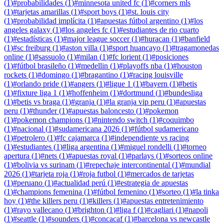
(
1
)
#
probabilidades
(
1
)
#
minnesota united fc
(
1
)
#
corners mls
(
1
)
#
tarjetas amarillas
(
1
)
#
sport boys
(
1
)
#
st. louis city
(
1
)
#
probabilidad implícita
(
1
)
#
apuestas fútbol argentino
(
1
)
#
los
angeles galaxy
(
1
)
#
los angeles fc
(
1
)
#
estudiantes de rio cuarto
(
1
)
#
estadísticas
(
1
)
#
major league soccer
(
1
)
#
huracan
(
1
)
#
banfield
(
1
)
#
sc freiburg
(
1
)
#
aston villa
(
1
)
#
sport huancayo
(
1
)
#
tragamonedas
online
(
1
)
#
sassuolo
(
1
)
#
milan
(
1
)
#
fc lorient
(
1
)
#
posiciones
(
1
)
#
fútbol brasileño
(
1
)
#
medellin
(
1
)
#
playoffs nba
(
1
)
#
houston
rockets
(
1
)
#
domingo
(
1
)
#
bragantino
(
1
)
#
racing louisville
(
1
)
#
orlando pride
(
1
)
#
angers
(
1
)
#
ligue 1
(
1
)
#
bayern
(
1
)
#
betis
(
1
)
#
fixture liga 1
(
1
)
#
hoffenheim
(
1
)
#
dortmund
(
1
)
#
bundesliga
(
1
)
#
betis vs braga
(
1
)
#
granja
(
1
)
#
la granja vip peru
(
1
)
#
apuestas
peru
(
1
)
#
thunder
(
1
)
#
apuestas baloncesto
(
1
)
#
pokemon
(
1
)
#
pokemon champions
(
1
)
#
nintendo switch
(
1
)
#
coquimbo
(
1
)
#
nacional
(
1
)
#
sudamericana 2026
(
1
)
#
fútbol sudamericano
(
1
)
#
petrolero
(
1
)
#
fc cajamarca
(
1
)
#
independiente vs racing
(
1
)
#
estudiantes
(
1
)
#
liga argentina
(
1
)
#
miguel rondelli
(
1
)
#
torneo
apertura
(
1
)
#
nets
(
1
)
#
apuestas royal
(
1
)
#
parlays
(
1
)
#
sorteos online
(
1
)
#
bolivia vs surinam
(
1
)
#
repechaje intercontinental
(
1
)
#
mundial
2026
(
1
)
#
tarjeta roja
(
1
)
#
roja futbol
(
1
)
#
mercados de tarjetas
(
1
)
#
peruano
(
1
)
#
actualidad perú
(
1
)
#
estrategia de apuestas
(
1
)
#
champions femenina
(
1
)
#
fútbol femenino
(
1
)
#
sorteo
(
1
)
#
la tinka
hoy
(
1
)
#
the killers peru
(
1
)
#
killers
(
1
)
#
apuestas entretenimiento
(
1
)
#
rayo vallecano
(
1
)
#
brighton
(
1
)
#
liga f
(
1
)
#
cagliari
(
1
)
#
napoli
(
1
)
#
seattle
(
1
)
#
sounders
(
1
)
#
concacaf
(
1
)
#
barcelona vs newcastle