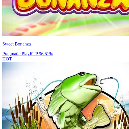
Sweet Bonanza
Pragmatic Play
RTP
96.51
%
HOT