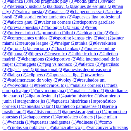
(
3
)
#
alianza
(
3
)
#
slots pragmatic play
(
3
)
#
bodø/glimt
(
3
)
#
valor
(
2
)
#
defensa y justicia
(
2
)
#
aldosivi
(
2
)
#
saques de esquina
(
2
)
#
man
city
(
2
)
#
valor apuesta
(
2
)
#
analisis
(
2
)
#
chapecoense-sc
(
2
)
#
serie a
brasil
(
2
)
#
historial enfrentamientos
(
2
)
#
apuestas liga profesional
(
2
)
#
atletico grau
(
2
)
#
valor en corners
(
2
)
#
deportivo garcilaso
(
2
)
#
previa apuestas
(
2
)
#
bologna
(
2
)
#
lazio
(
2
)
#
remo
(
2
)
#
universitario
(
2
)
#
pronóstico fútbol
(
2
)
#
chicago fire
(
2
)
#
mls
(
2
)
#
comerciantes unidos
(
2
)
#
sporting kansas city
(
2
)
#
adt
(
2
)
#
inter
miami
(
2
)
#
europa league
(
2
)
#
melgar
(
2
)
#
tinka
(
2
)
#
leverkusen
(
2
)
#
girona
(
2
)
#
cienciano
(
2
)
#
los chankas
(
2
)
#
apuestas online
(
2
)
#
tijuana
(
2
)
#
tigres
(
2
)
#
cusco fc
(
2
)
#
athletic club
(
2
)
#
atletico
madrid
(
2
)
#
champions
(
2
)
#
deportivo
(
2
)
#
día internacional de la
mujer
(
2
)
#
nuggets
(
2
)
#
psg vs monaco
(
2
)
#
atletico
(
2
)
#
garcilaso
(
2
)
#
liga 1 perú
(
2
)
#
binacional
(
2
)
#
apuestas deportivas perú
(
2
)
#
laliga
(
2
)
#
clippers
(
2
)
#
apuestas la liga
(
2
)
#
warriors
(
2
)
#
sudamericano de voley
(
2
)
#
voley
(
2
)
#
resultados uni
(
2
)
#
vojvodina
(
1
)
#
ferencvarosi tc
(
1
)
#
analisis corners
(
1
)
#
uefa
europa league
(
1
)
#
ucv moquegua
(
1
)
#
analisis táctico
(
1
)
#
estudiantes
rio cuarto
(
1
)
#
ligaprofesional
(
1
)
#
patrón histórico
(
1
)
#
sarmiento
junin
(
1
)
#
argentinos jrs
(
1
)
#
apuestas históricas
(
1
)
#
pronóstico
corners
(
1
)
#
apuestas valor
(
1
)
#
athletico paranaense
(
1
)
#
serie a
brasileirao
(
1
)
#
análisis cuotas
(
1
)
#
apuestas argentina
(
1
)
#
pronostico
apuestas
(
1
)
#
chapecoense
(
1
)
#
pronóstico córners
(
1
)
#
ac milan
(
1
)
#
venezia
(
1
)
#
apuestas inteligentes
(
1
)
#
udinese
(
1
)
#
como
(
1
)
#
cuotas sin publicar
(
1
)
#
alianza atletico
(
1
)
#
vancouver whitecaps