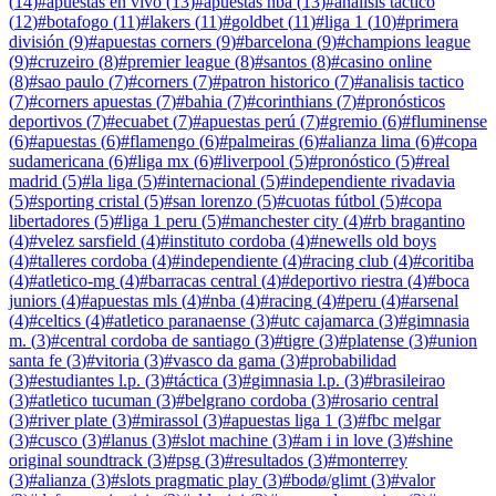
(
14
)
#
apuestas en vivo
(
13
)
#
apuestas nba
(
13
)
#
análisis táctico
(
12
)
#
botafogo
(
11
)
#
lakers
(
11
)
#
goldbet
(
11
)
#
liga 1
(
10
)
#
primera
división
(
9
)
#
apuestas corners
(
9
)
#
barcelona
(
9
)
#
champions league
(
9
)
#
cruzeiro
(
8
)
#
premier league
(
8
)
#
santos
(
8
)
#
casino online
(
8
)
#
sao paulo
(
7
)
#
corners
(
7
)
#
patron historico
(
7
)
#
analisis tactico
(
7
)
#
corners apuestas
(
7
)
#
bahia
(
7
)
#
corinthians
(
7
)
#
pronósticos
deportivos
(
7
)
#
ecuabet
(
7
)
#
apuestas perú
(
7
)
#
gremio
(
6
)
#
fluminense
(
6
)
#
apuestas
(
6
)
#
flamengo
(
6
)
#
palmeiras
(
6
)
#
alianza lima
(
6
)
#
copa
sudamericana
(
6
)
#
liga mx
(
6
)
#
liverpool
(
5
)
#
pronóstico
(
5
)
#
real
madrid
(
5
)
#
la liga
(
5
)
#
internacional
(
5
)
#
independiente rivadavia
(
5
)
#
sporting cristal
(
5
)
#
san lorenzo
(
5
)
#
cuotas fútbol
(
5
)
#
copa
libertadores
(
5
)
#
liga 1 peru
(
5
)
#
manchester city
(
4
)
#
rb bragantino
(
4
)
#
velez sarsfield
(
4
)
#
instituto cordoba
(
4
)
#
newells old boys
(
4
)
#
talleres cordoba
(
4
)
#
independiente
(
4
)
#
racing club
(
4
)
#
coritiba
(
4
)
#
atletico-mg
(
4
)
#
barracas central
(
4
)
#
deportivo riestra
(
4
)
#
boca
juniors
(
4
)
#
apuestas mls
(
4
)
#
nba
(
4
)
#
racing
(
4
)
#
peru
(
4
)
#
arsenal
(
4
)
#
celtics
(
4
)
#
atletico paranaense
(
3
)
#
utc cajamarca
(
3
)
#
gimnasia
m.
(
3
)
#
central cordoba de santiago
(
3
)
#
tigre
(
3
)
#
platense
(
3
)
#
union
santa fe
(
3
)
#
vitoria
(
3
)
#
vasco da gama
(
3
)
#
probabilidad
(
3
)
#
estudiantes l.p.
(
3
)
#
táctica
(
3
)
#
gimnasia l.p.
(
3
)
#
brasileirao
(
3
)
#
atletico tucuman
(
3
)
#
belgrano cordoba
(
3
)
#
rosario central
(
3
)
#
river plate
(
3
)
#
mirassol
(
3
)
#
apuestas liga 1
(
3
)
#
fbc melgar
(
3
)
#
cusco
(
3
)
#
lanus
(
3
)
#
slot machine
(
3
)
#
am i in love
(
3
)
#
shine
original soundtrack
(
3
)
#
psg
(
3
)
#
resultados
(
3
)
#
monterrey
(
3
)
#
alianza
(
3
)
#
slots pragmatic play
(
3
)
#
bodø/glimt
(
3
)
#
valor