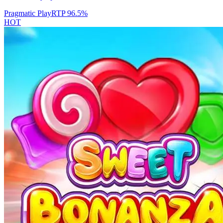
Pragmatic Play
RTP
96.5
%
HOT