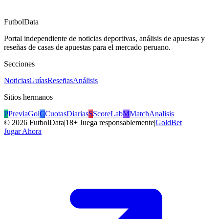
FutbolData
Portal independiente de noticias deportivas, análisis de apuestas y
reseñas de casas de apuestas para el mercado peruano.
Secciones
Noticias
Guías
Reseñas
Análisis
Sitios hermanos
P
PreviaGol
C
CuotasDiarias
S
ScoreLab
M
MatchAnalisis
©
2026
FutbolData
|
18+ Juega responsablemente
|
GoldBet
Jugar Ahora