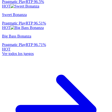
Pragmatic Play
RTP
96.5
%
HOT
Sweet Bonanza
Pragmatic Play
RTP
96.51
%
HOT
Big Bass Bonanza
Pragmatic Play
RTP
96.71
%
HOT
Ver todos los juegos