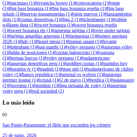
(
1
)
#
pacquiao
(
1
)
#
revancha boxeo
(
1
)
#
convocatoria
(
1
)
#
onpe
(
1
)
#
big bass bonanza
(
1
)
#
big bass bonanza reseña
(
1
)
#
big bass
splash
(
1
)
#
nuevas tragamonedas
(
1
)
#
slots nuevos
(
1
)
#
lanzamientos
slots
(
1
)
#
cuotas deportivas
(
1
)
#
liga 2
(
1
)
#
ticketmaster
(
1
)
#
robbie
williams lima
(
1
)
#
sweet bonanza
(
1
)
#
sweet bonanza reseña
(
1
)
#
sweet bonanza rtp
(
1
)
#
apuestas tarjetas
(
1
)
#
over under tarjetas
(
1
)
#
tarjetas amarillas apuestas
(
1
)
#
moquegua
(
1
)
#
torneo apertura
2026
(
1
)
#
lafc
(
1
)
#
lionel messi
(
1
)
#
pumas unam
(
1
)
#
levante
(
1
)
#
tottenham
(
1
)
#
san martín
(
1
)
#
vóley peruano
(
1
)
#
apuestas vóley
(
1
)
#
tabla de posiciones
(
1
)
#
cuotas baloncesto
(
1
)
#
osasuna
(
1
)
#
hernan barcos
(
1
)
#
voley peruano
(
1
)
#
sudamericano
(
1
)
#
apuestas deportivas peru
(
1
)
#
goldbet cuotas
(
1
)
#
partidos hoy
(
1
)
#
horarios tv
(
1
)
#
madrid
(
1
)
#
man utd
(
1
)
#
sudamericano de clubes
voley
(
1
)
#
banco republica
(
1
)
#
arsenal vs wolves
(
1
)
#
apuestas
premier league
(
1
)
#
cristal
(
1
)
#
2 de mayo
(
1
)
#
benfica
(
1
)
#
galatasaray
(
1
)
#
juventus
(
1
)
#
geminis
(
1
)
#
liga peruana de voley
(
1
)
#
apuestas
voley peru
(
1
)
#
real sociedad
(
1
)
Lo más leído
01
Sao Paulo-Paranaense: el filón que esconden los córners
25 de junio, 2026