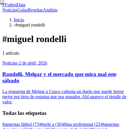
F
FutbolData
Noticias
Guías
Reseñas
Análisis
Inicio
›
#miguel rondelli
#
miguel rondelli
1
artículo
Noticias
·
2 de abril, 2026
Rondelli, Melgar y el mercado que mira mal este
sábado
La respuesta de Melgar a Cusco calienta un duelo que puede leerse
mejor por tiros de esquina que por ganador. Ahí aparece el detalle de
valor.
Todas las etiquetas
#
apuestas fútbol
(
73
)
#
serie a
(
36
)
#
liga profesional
(
22
)
#
apuestas