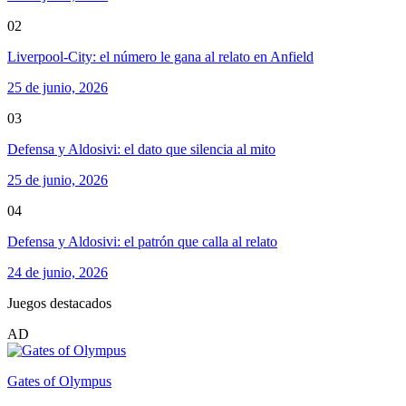
02
Liverpool-City: el número le gana al relato en Anfield
25 de junio, 2026
03
Defensa y Aldosivi: el dato que silencia al mito
25 de junio, 2026
04
Defensa y Aldosivi: el patrón que calla al relato
24 de junio, 2026
Juegos destacados
AD
Gates of Olympus