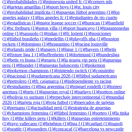
(
1
)
#
probabilidades
(
1
)
#
minnesota united fc
(
1
)
#
corners mls
(
1
)
#
tarjetas amarillas
(
1
)
#
sport boys
(
1
)
#
st. louis city
(
1
)
#
probabilidad implícita
(
1
)
#
apuestas fútbol argentino
(
1
)
#
los
angeles galaxy
(
1
)
#
los angeles fc
(
1
)
#
estudiantes de rio cuarto
(
1
)
#
estadísticas
(
1
)
#
major league soccer
(
1
)
#
huracan
(
1
)
#
banfield
(
1
)
#
sc freiburg
(
1
)
#
aston villa
(
1
)
#
sport huancayo
(
1
)
#
tragamonedas
online
(
1
)
#
sassuolo
(
1
)
#
milan
(
1
)
#
fc lorient
(
1
)
#
posiciones
(
1
)
#
fútbol brasileño
(
1
)
#
medellin
(
1
)
#
playoffs nba
(
1
)
#
houston
rockets
(
1
)
#
domingo
(
1
)
#
bragantino
(
1
)
#
racing louisville
(
1
)
#
orlando pride
(
1
)
#
angers
(
1
)
#
ligue 1
(
1
)
#
bayern
(
1
)
#
betis
(
1
)
#
fixture liga 1
(
1
)
#
hoffenheim
(
1
)
#
dortmund
(
1
)
#
bundesliga
(
1
)
#
betis vs braga
(
1
)
#
granja
(
1
)
#
la granja vip peru
(
1
)
#
apuestas
peru
(
1
)
#
thunder
(
1
)
#
apuestas baloncesto
(
1
)
#
pokemon
(
1
)
#
pokemon champions
(
1
)
#
nintendo switch
(
1
)
#
coquimbo
(
1
)
#
nacional
(
1
)
#
sudamericana 2026
(
1
)
#
fútbol sudamericano
(
1
)
#
petrolero
(
1
)
#
fc cajamarca
(
1
)
#
independiente vs racing
(
1
)
#
estudiantes
(
1
)
#
liga argentina
(
1
)
#
miguel rondelli
(
1
)
#
torneo
apertura
(
1
)
#
nets
(
1
)
#
apuestas royal
(
1
)
#
parlays
(
1
)
#
sorteos online
(
1
)
#
bolivia vs surinam
(
1
)
#
repechaje intercontinental
(
1
)
#
mundial
2026
(
1
)
#
tarjeta roja
(
1
)
#
roja futbol
(
1
)
#
mercados de tarjetas
(
1
)
#
peruano
(
1
)
#
actualidad perú
(
1
)
#
estrategia de apuestas
(
1
)
#
champions femenina
(
1
)
#
fútbol femenino
(
1
)
#
sorteo
(
1
)
#
la tinka
hoy
(
1
)
#
the killers peru
(
1
)
#
killers
(
1
)
#
apuestas entretenimiento
(
1
)
#
rayo vallecano
(
1
)
#
brighton
(
1
)
#
liga f
(
1
)
#
cagliari
(
1
)
#
napoli
(
1
)
#
seattle
(
1
)
#
sounders
(
1
)
#
concacaf
(
1
)
#
barcelona vs newcastle