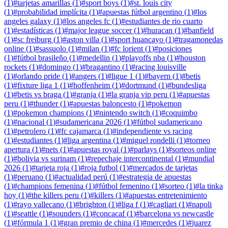
(
1
)
#
tarjetas amarillas
(
1
)
#
sport boys
(
1
)
#
st. louis city
(
1
)
#
probabilidad implícita
(
1
)
#
apuestas fútbol argentino
(
1
)
#
los
angeles galaxy
(
1
)
#
los angeles fc
(
1
)
#
estudiantes de rio cuarto
(
1
)
#
estadísticas
(
1
)
#
major league soccer
(
1
)
#
huracan
(
1
)
#
banfield
(
1
)
#
sc freiburg
(
1
)
#
aston villa
(
1
)
#
sport huancayo
(
1
)
#
tragamonedas
online
(
1
)
#
sassuolo
(
1
)
#
milan
(
1
)
#
fc lorient
(
1
)
#
posiciones
(
1
)
#
fútbol brasileño
(
1
)
#
medellin
(
1
)
#
playoffs nba
(
1
)
#
houston
rockets
(
1
)
#
domingo
(
1
)
#
bragantino
(
1
)
#
racing louisville
(
1
)
#
orlando pride
(
1
)
#
angers
(
1
)
#
ligue 1
(
1
)
#
bayern
(
1
)
#
betis
(
1
)
#
fixture liga 1
(
1
)
#
hoffenheim
(
1
)
#
dortmund
(
1
)
#
bundesliga
(
1
)
#
betis vs braga
(
1
)
#
granja
(
1
)
#
la granja vip peru
(
1
)
#
apuestas
peru
(
1
)
#
thunder
(
1
)
#
apuestas baloncesto
(
1
)
#
pokemon
(
1
)
#
pokemon champions
(
1
)
#
nintendo switch
(
1
)
#
coquimbo
(
1
)
#
nacional
(
1
)
#
sudamericana 2026
(
1
)
#
fútbol sudamericano
(
1
)
#
petrolero
(
1
)
#
fc cajamarca
(
1
)
#
independiente vs racing
(
1
)
#
estudiantes
(
1
)
#
liga argentina
(
1
)
#
miguel rondelli
(
1
)
#
torneo
apertura
(
1
)
#
nets
(
1
)
#
apuestas royal
(
1
)
#
parlays
(
1
)
#
sorteos online
(
1
)
#
bolivia vs surinam
(
1
)
#
repechaje intercontinental
(
1
)
#
mundial
2026
(
1
)
#
tarjeta roja
(
1
)
#
roja futbol
(
1
)
#
mercados de tarjetas
(
1
)
#
peruano
(
1
)
#
actualidad perú
(
1
)
#
estrategia de apuestas
(
1
)
#
champions femenina
(
1
)
#
fútbol femenino
(
1
)
#
sorteo
(
1
)
#
la tinka
hoy
(
1
)
#
the killers peru
(
1
)
#
killers
(
1
)
#
apuestas entretenimiento
(
1
)
#
rayo vallecano
(
1
)
#
brighton
(
1
)
#
liga f
(
1
)
#
cagliari
(
1
)
#
napoli
(
1
)
#
seattle
(
1
)
#
sounders
(
1
)
#
concacaf
(
1
)
#
barcelona vs newcastle
(
1
)
#
fórmula 1
(
1
)
#
gran premio de china
(
1
)
#
mercedes
(
1
)
#
juarez