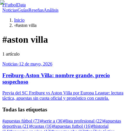
F
FutbolData
Noticias
Guías
Reseñas
Análisis
Inicio
›
#aston villa
#
aston villa
1
artículo
Noticias
·
12 de mayo, 2026
Freiburg-Aston Villa: nombre grande, precio
sospechoso
Previa del SC Freiburg vs Aston Villa por Europa League: lectura
táctica, apuestas sin cuota oficial y pronóstico con cautela.
Todas las etiquetas
#
apuestas fútbol
(
73
)
#
serie a
(
36
)
#
liga profesional
(
22
)
#
apuestas
deportivas
(
21
)
#
cuotas
(
16
)
#
apuestas futbol
(
16
)
#
historial