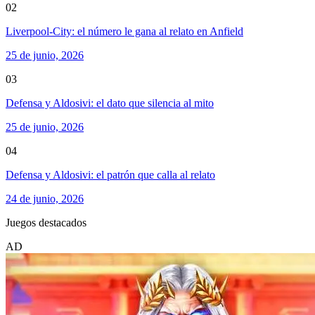
02
Liverpool-City: el número le gana al relato en Anfield
25 de junio, 2026
03
Defensa y Aldosivi: el dato que silencia al mito
25 de junio, 2026
04
Defensa y Aldosivi: el patrón que calla al relato
24 de junio, 2026
Juegos destacados
AD