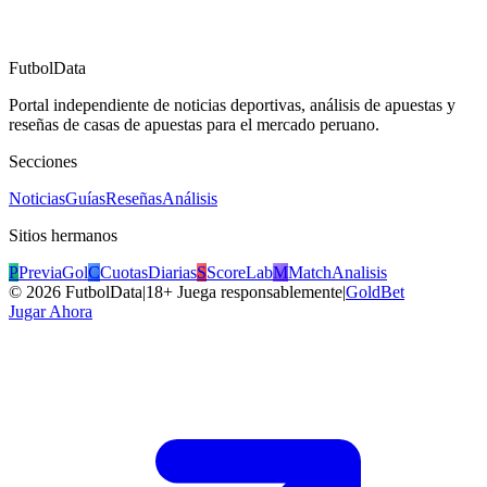
FutbolData
Portal independiente de noticias deportivas, análisis de apuestas y
reseñas de casas de apuestas para el mercado peruano.
Secciones
Noticias
Guías
Reseñas
Análisis
Sitios hermanos
P
PreviaGol
C
CuotasDiarias
S
ScoreLab
M
MatchAnalisis
©
2026
FutbolData
|
18+ Juega responsablemente
|
GoldBet
Jugar Ahora