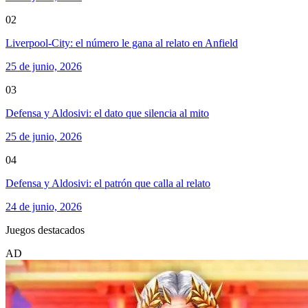
02
Liverpool-City: el número le gana al relato en Anfield
25 de junio, 2026
03
Defensa y Aldosivi: el dato que silencia al mito
25 de junio, 2026
04
Defensa y Aldosivi: el patrón que calla al relato
24 de junio, 2026
Juegos destacados
AD