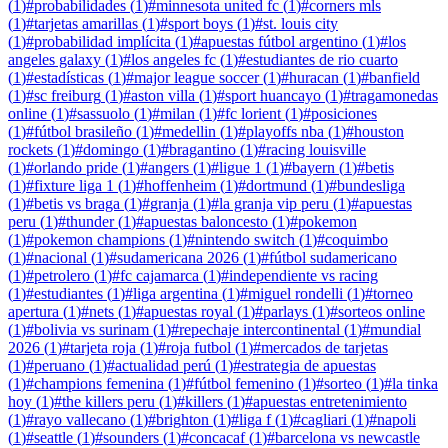
(
1
)
#
probabilidades
(
1
)
#
minnesota united fc
(
1
)
#
corners mls
(
1
)
#
tarjetas amarillas
(
1
)
#
sport boys
(
1
)
#
st. louis city
(
1
)
#
probabilidad implícita
(
1
)
#
apuestas fútbol argentino
(
1
)
#
los
angeles galaxy
(
1
)
#
los angeles fc
(
1
)
#
estudiantes de rio cuarto
(
1
)
#
estadísticas
(
1
)
#
major league soccer
(
1
)
#
huracan
(
1
)
#
banfield
(
1
)
#
sc freiburg
(
1
)
#
aston villa
(
1
)
#
sport huancayo
(
1
)
#
tragamonedas
online
(
1
)
#
sassuolo
(
1
)
#
milan
(
1
)
#
fc lorient
(
1
)
#
posiciones
(
1
)
#
fútbol brasileño
(
1
)
#
medellin
(
1
)
#
playoffs nba
(
1
)
#
houston
rockets
(
1
)
#
domingo
(
1
)
#
bragantino
(
1
)
#
racing louisville
(
1
)
#
orlando pride
(
1
)
#
angers
(
1
)
#
ligue 1
(
1
)
#
bayern
(
1
)
#
betis
(
1
)
#
fixture liga 1
(
1
)
#
hoffenheim
(
1
)
#
dortmund
(
1
)
#
bundesliga
(
1
)
#
betis vs braga
(
1
)
#
granja
(
1
)
#
la granja vip peru
(
1
)
#
apuestas
peru
(
1
)
#
thunder
(
1
)
#
apuestas baloncesto
(
1
)
#
pokemon
(
1
)
#
pokemon champions
(
1
)
#
nintendo switch
(
1
)
#
coquimbo
(
1
)
#
nacional
(
1
)
#
sudamericana 2026
(
1
)
#
fútbol sudamericano
(
1
)
#
petrolero
(
1
)
#
fc cajamarca
(
1
)
#
independiente vs racing
(
1
)
#
estudiantes
(
1
)
#
liga argentina
(
1
)
#
miguel rondelli
(
1
)
#
torneo
apertura
(
1
)
#
nets
(
1
)
#
apuestas royal
(
1
)
#
parlays
(
1
)
#
sorteos online
(
1
)
#
bolivia vs surinam
(
1
)
#
repechaje intercontinental
(
1
)
#
mundial
2026
(
1
)
#
tarjeta roja
(
1
)
#
roja futbol
(
1
)
#
mercados de tarjetas
(
1
)
#
peruano
(
1
)
#
actualidad perú
(
1
)
#
estrategia de apuestas
(
1
)
#
champions femenina
(
1
)
#
fútbol femenino
(
1
)
#
sorteo
(
1
)
#
la tinka
hoy
(
1
)
#
the killers peru
(
1
)
#
killers
(
1
)
#
apuestas entretenimiento
(
1
)
#
rayo vallecano
(
1
)
#
brighton
(
1
)
#
liga f
(
1
)
#
cagliari
(
1
)
#
napoli
(
1
)
#
seattle
(
1
)
#
sounders
(
1
)
#
concacaf
(
1
)
#
barcelona vs newcastle