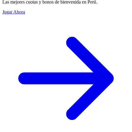
Las mejores cuotas y bonos de bienvenida en Perú.
Jugar Ahora