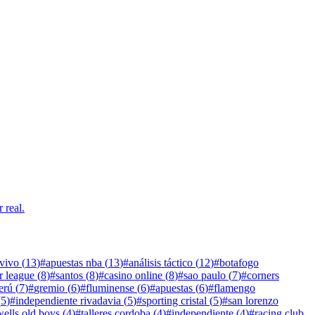
 real.
 vivo
(
13
)
#
apuestas nba
(
13
)
#
análisis táctico
(
12
)
#
botafogo
r league
(
8
)
#
santos
(
8
)
#
casino online
(
8
)
#
sao paulo
(
7
)
#
corners
erú
(
7
)
#
gremio
(
6
)
#
fluminense
(
6
)
#
apuestas
(
6
)
#
flamengo
(
5
)
#
independiente rivadavia
(
5
)
#
sporting cristal
(
5
)
#
san lorenzo
ells old boys
(
4
)
#
talleres cordoba
(
4
)
#
independiente
(
4
)
#
racing club