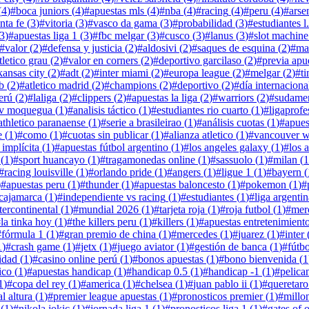
(
4
)
#
boca juniors
(
4
)
#
apuestas mls
(
4
)
#
nba
(
4
)
#
racing
(
4
)
#
peru
(
4
)
#
arse
nta fe
(
3
)
#
vitoria
(
3
)
#
vasco da gama
(
3
)
#
probabilidad
(
3
)
#
estudiantes l
3
)
#
apuestas liga 1
(
3
)
#
fbc melgar
(
3
)
#
cusco
(
3
)
#
lanus
(
3
)
#
slot machine
#
valor
(
2
)
#
defensa y justicia
(
2
)
#
aldosivi
(
2
)
#
saques de esquina
(
2
)
#
ma
tletico grau
(
2
)
#
valor en corners
(
2
)
#
deportivo garcilaso
(
2
)
#
previa apu
kansas city
(
2
)
#
adt
(
2
)
#
inter miami
(
2
)
#
europa league
(
2
)
#
melgar
(
2
)
#
t
ub
(
2
)
#
atletico madrid
(
2
)
#
champions
(
2
)
#
deportivo
(
2
)
#
día internaciona
erú
(
2
)
#
laliga
(
2
)
#
clippers
(
2
)
#
apuestas la liga
(
2
)
#
warriors
(
2
)
#
sudamer
v moquegua
(
1
)
#
analisis táctico
(
1
)
#
estudiantes rio cuarto
(
1
)
#
ligaprofe
athletico paranaense
(
1
)
#
serie a brasileirao
(
1
)
#
análisis cuotas
(
1
)
#
apues
e
(
1
)
#
como
(
1
)
#
cuotas sin publicar
(
1
)
#
alianza atletico
(
1
)
#
vancouver w
 implícita
(
1
)
#
apuestas fútbol argentino
(
1
)
#
los angeles galaxy
(
1
)
#
los 
(
1
)
#
sport huancayo
(
1
)
#
tragamonedas online
(
1
)
#
sassuolo
(
1
)
#
milan
(
1
#
racing louisville
(
1
)
#
orlando pride
(
1
)
#
angers
(
1
)
#
ligue 1
(
1
)
#
bayern
(
)
#
apuestas peru
(
1
)
#
thunder
(
1
)
#
apuestas baloncesto
(
1
)
#
pokemon
(
1
)
#
 cajamarca
(
1
)
#
independiente vs racing
(
1
)
#
estudiantes
(
1
)
#
liga argentin
tercontinental
(
1
)
#
mundial 2026
(
1
)
#
tarjeta roja
(
1
)
#
roja futbol
(
1
)
#
merc
#
la tinka hoy
(
1
)
#
the killers peru
(
1
)
#
killers
(
1
)
#
apuestas entretenimient
#
fórmula 1
(
1
)
#
gran premio de china
(
1
)
#
mercedes
(
1
)
#
juarez
(
1
)
#
inter
1
)
#
crash game
(
1
)
#
jetx
(
1
)
#
juego aviator
(
1
)
#
gestión de banca
(
1
)
#
fútbo
lidad
(
1
)
#
casino online perú
(
1
)
#
bonos apuestas
(
1
)
#
bono bienvenida
(
1
ico
(
1
)
#
apuestas handicap
(
1
)
#
handicap 0.5
(
1
)
#
handicap -1
(
1
)
#
pelica
1
)
#
copa del rey
(
1
)
#
america
(
1
)
#
chelsea
(
1
)
#
juan pablo ii
(
1
)
#
queretaro
l altura
(
1
)
#
premier league apuestas
(
1
)
#
pronosticos premier
(
1
)
#
millo
(
1
)
#
nikola jokic
(
1
)
#
jornada liga 1
(
1
)
#
pronosticos liga 1
(
1
)
#
gates of