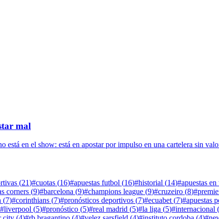
star mal
está en el show: está en apostar por impulso en una cartelera sin valor
rtivas
(
21
)
#
cuotas
(
16
)
#
apuestas futbol
(
16
)
#
historial
(
14
)
#
apuestas en
as corners
(
9
)
#
barcelona
(
9
)
#
champions league
(
9
)
#
cruzeiro
(
8
)
#
premie
a
(
7
)
#
corinthians
(
7
)
#
pronósticos deportivos
(
7
)
#
ecuabet
(
7
)
#
apuestas p
#
liverpool
(
5
)
#
pronóstico
(
5
)
#
real madrid
(
5
)
#
la liga
(
5
)
#
internacional
 city
(
4
)
#
rb bragantino
(
4
)
#
velez sarsfield
(
4
)
#
instituto cordoba
(
4
)
#
new