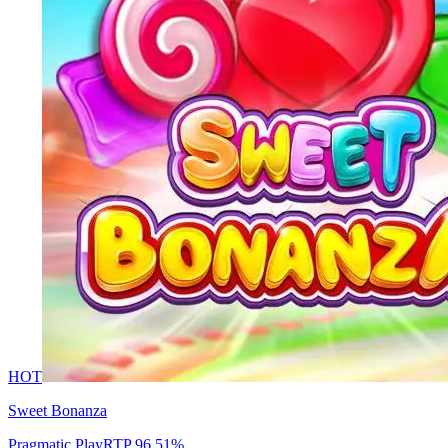
HOT
Sweet Bonanza
Pragmatic Play
RTP
96.51
%