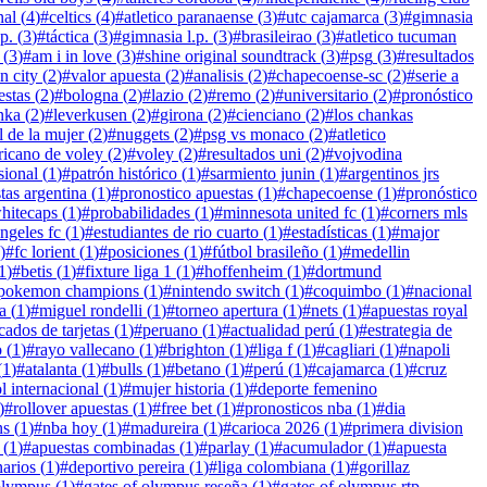
nal
(
4
)
#
celtics
(
4
)
#
atletico paranaense
(
3
)
#
utc cajamarca
(
3
)
#
gimnasia
.p.
(
3
)
#
táctica
(
3
)
#
gimnasia l.p.
(
3
)
#
brasileirao
(
3
)
#
atletico tucuman
(
3
)
#
am i in love
(
3
)
#
shine original soundtrack
(
3
)
#
psg
(
3
)
#
resultados
n city
(
2
)
#
valor apuesta
(
2
)
#
analisis
(
2
)
#
chapecoense-sc
(
2
)
#
serie a
estas
(
2
)
#
bologna
(
2
)
#
lazio
(
2
)
#
remo
(
2
)
#
universitario
(
2
)
#
pronóstico
inka
(
2
)
#
leverkusen
(
2
)
#
girona
(
2
)
#
cienciano
(
2
)
#
los chankas
l de la mujer
(
2
)
#
nuggets
(
2
)
#
psg vs monaco
(
2
)
#
atletico
icano de voley
(
2
)
#
voley
(
2
)
#
resultados uni
(
2
)
#
vojvodina
sional
(
1
)
#
patrón histórico
(
1
)
#
sarmiento junin
(
1
)
#
argentinos jrs
tas argentina
(
1
)
#
pronostico apuestas
(
1
)
#
chapecoense
(
1
)
#
pronóstico
hitecaps
(
1
)
#
probabilidades
(
1
)
#
minnesota united fc
(
1
)
#
corners mls
angeles fc
(
1
)
#
estudiantes de rio cuarto
(
1
)
#
estadísticas
(
1
)
#
major
)
#
fc lorient
(
1
)
#
posiciones
(
1
)
#
fútbol brasileño
(
1
)
#
medellin
1
)
#
betis
(
1
)
#
fixture liga 1
(
1
)
#
hoffenheim
(
1
)
#
dortmund
pokemon champions
(
1
)
#
nintendo switch
(
1
)
#
coquimbo
(
1
)
#
nacional
a
(
1
)
#
miguel rondelli
(
1
)
#
torneo apertura
(
1
)
#
nets
(
1
)
#
apuestas royal
ados de tarjetas
(
1
)
#
peruano
(
1
)
#
actualidad perú
(
1
)
#
estrategia de
o
(
1
)
#
rayo vallecano
(
1
)
#
brighton
(
1
)
#
liga f
(
1
)
#
cagliari
(
1
)
#
napoli
(
1
)
#
atalanta
(
1
)
#
bulls
(
1
)
#
betano
(
1
)
#
perú
(
1
)
#
cajamarca
(
1
)
#
cruz
l internacional
(
1
)
#
mujer historia
(
1
)
#
deporte femenino
)
#
rollover apuestas
(
1
)
#
free bet
(
1
)
#
pronosticos nba
(
1
)
#
dia
ns
(
1
)
#
nba hoy
(
1
)
#
madureira
(
1
)
#
carioca 2026
(
1
)
#
primera division
(
1
)
#
apuestas combinadas
(
1
)
#
parlay
(
1
)
#
acumulador
(
1
)
#
apuesta
narios
(
1
)
#
deportivo pereira
(
1
)
#
liga colombiana
(
1
)
#
gorillaz
 olympus
(
1
)
#
gates of olympus reseña
(
1
)
#
gates of olympus rtp