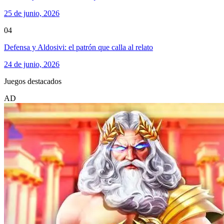
25 de junio, 2026
04
Defensa y Aldosivi: el patrón que calla al relato
24 de junio, 2026
Juegos destacados
AD