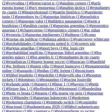
(
2
)
#
vojvodina
(
1
)
#
ferencvarosi tc
(
1
)
#
analisis corners
(
1
)
#
uefa
europa league
(
1
)
#
ucv moquegua
(
1
)
#
analisis táctico
(
1
)
#
estudiantes
rio cuarto
(
1
)
#
ligaprofesional
(
1
)
#
patrón histórico
(
1
)
#
sarmiento
junin
(
1
)
#
argentinos jrs
(
1
)
#
apuestas históricas
(
1
)
#
pronóstico
corners
(
1
)
#
apuestas valor
(
1
)
#
athletico paranaense
(
1
)
#
serie a
brasileirao
(
1
)
#
análisis cuotas
(
1
)
#
apuestas argentina
(
1
)
#
pronostico
apuestas
(
1
)
#
chapecoense
(
1
)
#
pronóstico córners
(
1
)
#
ac milan
(
1
)
#
venezia
(
1
)
#
apuestas inteligentes
(
1
)
#
udinese
(
1
)
#
como
(
1
)
#
cuotas sin publicar
(
1
)
#
alianza atletico
(
1
)
#
vancouver whitecaps
(
1
)
#
probabilidades
(
1
)
#
minnesota united fc
(
1
)
#
corners mls
(
1
)
#
tarjetas amarillas
(
1
)
#
sport boys
(
1
)
#
st. louis city
(
1
)
#
probabilidad implícita
(
1
)
#
apuestas fútbol argentino
(
1
)
#
los
angeles galaxy
(
1
)
#
los angeles fc
(
1
)
#
estudiantes de rio cuarto
(
1
)
#
estadísticas
(
1
)
#
major league soccer
(
1
)
#
huracan
(
1
)
#
banfield
(
1
)
#
sc freiburg
(
1
)
#
aston villa
(
1
)
#
sport huancayo
(
1
)
#
tragamonedas
online
(
1
)
#
sassuolo
(
1
)
#
milan
(
1
)
#
fc lorient
(
1
)
#
posiciones
(
1
)
#
fútbol brasileño
(
1
)
#
medellin
(
1
)
#
playoffs nba
(
1
)
#
houston
rockets
(
1
)
#
domingo
(
1
)
#
bragantino
(
1
)
#
racing louisville
(
1
)
#
orlando pride
(
1
)
#
angers
(
1
)
#
ligue 1
(
1
)
#
bayern
(
1
)
#
betis
(
1
)
#
fixture liga 1
(
1
)
#
hoffenheim
(
1
)
#
dortmund
(
1
)
#
bundesliga
(
1
)
#
betis vs braga
(
1
)
#
granja
(
1
)
#
la granja vip peru
(
1
)
#
apuestas
peru
(
1
)
#
thunder
(
1
)
#
apuestas baloncesto
(
1
)
#
pokemon
(
1
)
#
pokemon champions
(
1
)
#
nintendo switch
(
1
)
#
coquimbo
(
1
)
#
nacional
(
1
)
#
sudamericana 2026
(
1
)
#
fútbol sudamericano
(
1
)
#
petrolero
(
1
)
#
fc cajamarca
(
1
)
#
independiente vs racing