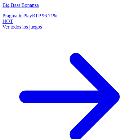
Big Bass Bonanza
Pragmatic Play
RTP
96.71
%
HOT
Ver todos los juegos