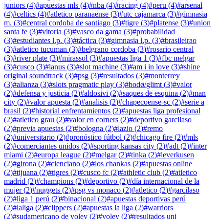
juniors
(
4
)
#
apuestas mls
(
4
)
#
nba
(
4
)
#
racing
(
4
)
#
peru
(
4
)
#
arsenal
(
4
)
#
celtics
(
4
)
#
atletico paranaense
(
3
)
#
utc cajamarca
(
3
)
#
gimnasia
m.
(
3
)
#
central cordoba de santiago
(
3
)
#
tigre
(
3
)
#
platense
(
3
)
#
union
santa fe
(
3
)
#
vitoria
(
3
)
#
vasco da gama
(
3
)
#
probabilidad
(
3
)
#
estudiantes l.p.
(
3
)
#
táctica
(
3
)
#
gimnasia l.p.
(
3
)
#
brasileirao
(
3
)
#
atletico tucuman
(
3
)
#
belgrano cordoba
(
3
)
#
rosario central
(
3
)
#
river plate
(
3
)
#
mirassol
(
3
)
#
apuestas liga 1
(
3
)
#
fbc melgar
(
3
)
#
cusco
(
3
)
#
lanus
(
3
)
#
slot machine
(
3
)
#
am i in love
(
3
)
#
shine
original soundtrack
(
3
)
#
psg
(
3
)
#
resultados
(
3
)
#
monterrey
(
3
)
#
alianza
(
3
)
#
slots pragmatic play
(
3
)
#
bodø/glimt
(
3
)
#
valor
(
2
)
#
defensa y justicia
(
2
)
#
aldosivi
(
2
)
#
saques de esquina
(
2
)
#
man
city
(
2
)
#
valor apuesta
(
2
)
#
analisis
(
2
)
#
chapecoense-sc
(
2
)
#
serie a
brasil
(
2
)
#
historial enfrentamientos
(
2
)
#
apuestas liga profesional
(
2
)
#
atletico grau
(
2
)
#
valor en corners
(
2
)
#
deportivo garcilaso
(
2
)
#
previa apuestas
(
2
)
#
bologna
(
2
)
#
lazio
(
2
)
#
remo
(
2
)
#
universitario
(
2
)
#
pronóstico fútbol
(
2
)
#
chicago fire
(
2
)
#
mls
(
2
)
#
comerciantes unidos
(
2
)
#
sporting kansas city
(
2
)
#
adt
(
2
)
#
inter
miami
(
2
)
#
europa league
(
2
)
#
melgar
(
2
)
#
tinka
(
2
)
#
leverkusen
(
2
)
#
girona
(
2
)
#
cienciano
(
2
)
#
los chankas
(
2
)
#
apuestas online
(
2
)
#
tijuana
(
2
)
#
tigres
(
2
)
#
cusco fc
(
2
)
#
athletic club
(
2
)
#
atletico
madrid
(
2
)
#
champions
(
2
)
#
deportivo
(
2
)
#
día internacional de la
mujer
(
2
)
#
nuggets
(
2
)
#
psg vs monaco
(
2
)
#
atletico
(
2
)
#
garcilaso
(
2
)
#
liga 1 perú
(
2
)
#
binacional
(
2
)
#
apuestas deportivas perú
(
2
)
#
laliga
(
2
)
#
clippers
(
2
)
#
apuestas la liga
(
2
)
#
warriors
(
2
)
#
sudamericano de voley
(
2
)
#
voley
(
2
)
#
resultados uni