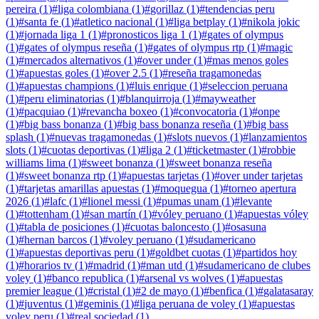
pereira
(
1
)
#
liga colombiana
(
1
)
#
gorillaz
(
1
)
#
tendencias peru
(
1
)
#
santa fe
(
1
)
#
atletico nacional
(
1
)
#
liga betplay
(
1
)
#
nikola jokic
(
1
)
#
jornada liga 1
(
1
)
#
pronosticos liga 1
(
1
)
#
gates of olympus
(
1
)
#
gates of olympus reseña
(
1
)
#
gates of olympus rtp
(
1
)
#
magic
(
1
)
#
mercados alternativos
(
1
)
#
over under
(
1
)
#
mas menos goles
(
1
)
#
apuestas goles
(
1
)
#
over 2.5
(
1
)
#
reseña tragamonedas
(
1
)
#
apuestas champions
(
1
)
#
luis enrique
(
1
)
#
seleccion peruana
(
1
)
#
peru eliminatorias
(
1
)
#
blanquirroja
(
1
)
#
mayweather
(
1
)
#
pacquiao
(
1
)
#
revancha boxeo
(
1
)
#
convocatoria
(
1
)
#
onpe
(
1
)
#
big bass bonanza
(
1
)
#
big bass bonanza reseña
(
1
)
#
big bass
splash
(
1
)
#
nuevas tragamonedas
(
1
)
#
slots nuevos
(
1
)
#
lanzamientos
slots
(
1
)
#
cuotas deportivas
(
1
)
#
liga 2
(
1
)
#
ticketmaster
(
1
)
#
robbie
williams lima
(
1
)
#
sweet bonanza
(
1
)
#
sweet bonanza reseña
(
1
)
#
sweet bonanza rtp
(
1
)
#
apuestas tarjetas
(
1
)
#
over under tarjetas
(
1
)
#
tarjetas amarillas apuestas
(
1
)
#
moquegua
(
1
)
#
torneo apertura
2026
(
1
)
#
lafc
(
1
)
#
lionel messi
(
1
)
#
pumas unam
(
1
)
#
levante
(
1
)
#
tottenham
(
1
)
#
san martín
(
1
)
#
vóley peruano
(
1
)
#
apuestas vóley
(
1
)
#
tabla de posiciones
(
1
)
#
cuotas baloncesto
(
1
)
#
osasuna
(
1
)
#
hernan barcos
(
1
)
#
voley peruano
(
1
)
#
sudamericano
(
1
)
#
apuestas deportivas peru
(
1
)
#
goldbet cuotas
(
1
)
#
partidos hoy
(
1
)
#
horarios tv
(
1
)
#
madrid
(
1
)
#
man utd
(
1
)
#
sudamericano de clubes
voley
(
1
)
#
banco republica
(
1
)
#
arsenal vs wolves
(
1
)
#
apuestas
premier league
(
1
)
#
cristal
(
1
)
#
2 de mayo
(
1
)
#
benfica
(
1
)
#
galatasaray
(
1
)
#
juventus
(
1
)
#
geminis
(
1
)
#
liga peruana de voley
(
1
)
#
apuestas
voley peru
(
1
)
#
real sociedad
(
1
)