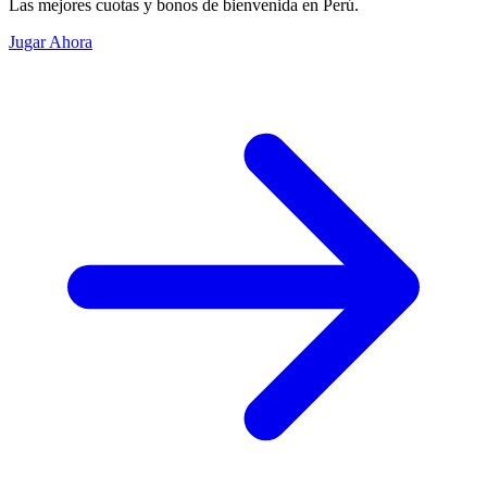
Las mejores cuotas y bonos de bienvenida en Perú.
Jugar Ahora