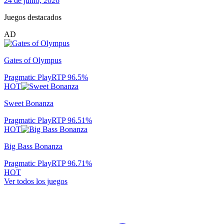
24 de junio, 2026
Juegos destacados
AD
Gates of Olympus
Pragmatic Play
RTP
96.5
%
HOT
Sweet Bonanza
Pragmatic Play
RTP
96.51
%
HOT
Big Bass Bonanza
Pragmatic Play
RTP
96.71
%
HOT
Ver todos los juegos