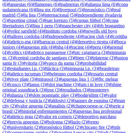
(
6
)
#
apuestas
(
6
)
#
flamengo
(
6
)
#
palmeiras
(
6
)
#
alianza lima
(
6
)
#
copa
sudamericana
(
6
)
#
liga mx
(
6
)
#
liverpool
(
5
)
#
pronóstico
(
5
)
#
real
madrid
(
5
)
#
la liga
(
5
)
#
internacional
(
5
)
#
independiente rivadavia
(
5
)
#
sporting cristal
(
5
)
#
san lorenzo
(
5
)
#
cuotas fútbol
(
5
)
#
copa
libertadores
(
5
)
#
liga 1 peru
(
5
)
#
manchester city
(
4
)
#
rb bragantino
(
4
)
#
velez sarsfield
(
4
)
#
instituto cordoba
(
4
)
#
newells old boys
(
4
)
#
talleres cordoba
(
4
)
#
independiente
(
4
)
#
racing club
(
4
)
#
coritiba
(
4
)
#
atletico-mg
(
4
)
#
barracas central
(
4
)
#
deportivo riestra
(
4
)
#
boca
juniors
(
4
)
#
apuestas mls
(
4
)
#
nba
(
4
)
#
racing
(
4
)
#
peru
(
4
)
#
arsenal
(
4
)
#
celtics
(
4
)
#
atletico paranaense
(
3
)
#
utc cajamarca
(
3
)
#
gimnasia
m.
(
3
)
#
central cordoba de santiago
(
3
)
#
tigre
(
3
)
#
platense
(
3
)
#
union
santa fe
(
3
)
#
vitoria
(
3
)
#
vasco da gama
(
3
)
#
probabilidad
(
3
)
#
estudiantes l.p.
(
3
)
#
táctica
(
3
)
#
gimnasia l.p.
(
3
)
#
brasileirao
(
3
)
#
atletico tucuman
(
3
)
#
belgrano cordoba
(
3
)
#
rosario central
(
3
)
#
river plate
(
3
)
#
mirassol
(
3
)
#
apuestas liga 1
(
3
)
#
fbc melgar
(
3
)
#
cusco
(
3
)
#
lanus
(
3
)
#
slot machine
(
3
)
#
am i in love
(
3
)
#
shine
original soundtrack
(
3
)
#
psg
(
3
)
#
resultados
(
3
)
#
monterrey
(
3
)
#
alianza
(
3
)
#
slots pragmatic play
(
3
)
#
bodø/glimt
(
3
)
#
valor
(
2
)
#
defensa y justicia
(
2
)
#
aldosivi
(
2
)
#
saques de esquina
(
2
)
#
man
city
(
2
)
#
valor apuesta
(
2
)
#
analisis
(
2
)
#
chapecoense-sc
(
2
)
#
serie a
brasil
(
2
)
#
historial enfrentamientos
(
2
)
#
apuestas liga profesional
(
2
)
#
atletico grau
(
2
)
#
valor en corners
(
2
)
#
deportivo garcilaso
(
2
)
#
previa apuestas
(
2
)
#
bologna
(
2
)
#
lazio
(
2
)
#
remo
(
2
)
#
universitario
(
2
)
#
pronóstico fútbol
(
2
)
#
chicago fire
(
2
)
#
mls
(
2
)
#
comerciantes unidos
(
2
)
#
sporting kansas city
(
2
)
#
adt
(
2
)
#
inter