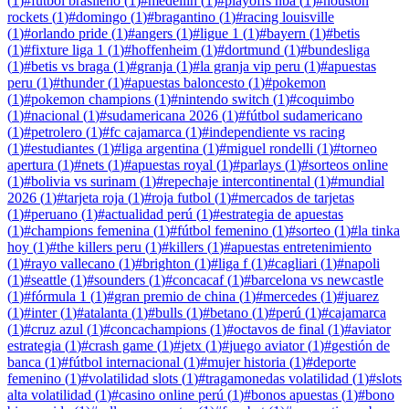
(
1
)
#
fútbol brasileño
(
1
)
#
medellin
(
1
)
#
playoffs nba
(
1
)
#
houston
rockets
(
1
)
#
domingo
(
1
)
#
bragantino
(
1
)
#
racing louisville
(
1
)
#
orlando pride
(
1
)
#
angers
(
1
)
#
ligue 1
(
1
)
#
bayern
(
1
)
#
betis
(
1
)
#
fixture liga 1
(
1
)
#
hoffenheim
(
1
)
#
dortmund
(
1
)
#
bundesliga
(
1
)
#
betis vs braga
(
1
)
#
granja
(
1
)
#
la granja vip peru
(
1
)
#
apuestas
peru
(
1
)
#
thunder
(
1
)
#
apuestas baloncesto
(
1
)
#
pokemon
(
1
)
#
pokemon champions
(
1
)
#
nintendo switch
(
1
)
#
coquimbo
(
1
)
#
nacional
(
1
)
#
sudamericana 2026
(
1
)
#
fútbol sudamericano
(
1
)
#
petrolero
(
1
)
#
fc cajamarca
(
1
)
#
independiente vs racing
(
1
)
#
estudiantes
(
1
)
#
liga argentina
(
1
)
#
miguel rondelli
(
1
)
#
torneo
apertura
(
1
)
#
nets
(
1
)
#
apuestas royal
(
1
)
#
parlays
(
1
)
#
sorteos online
(
1
)
#
bolivia vs surinam
(
1
)
#
repechaje intercontinental
(
1
)
#
mundial
2026
(
1
)
#
tarjeta roja
(
1
)
#
roja futbol
(
1
)
#
mercados de tarjetas
(
1
)
#
peruano
(
1
)
#
actualidad perú
(
1
)
#
estrategia de apuestas
(
1
)
#
champions femenina
(
1
)
#
fútbol femenino
(
1
)
#
sorteo
(
1
)
#
la tinka
hoy
(
1
)
#
the killers peru
(
1
)
#
killers
(
1
)
#
apuestas entretenimiento
(
1
)
#
rayo vallecano
(
1
)
#
brighton
(
1
)
#
liga f
(
1
)
#
cagliari
(
1
)
#
napoli
(
1
)
#
seattle
(
1
)
#
sounders
(
1
)
#
concacaf
(
1
)
#
barcelona vs newcastle
(
1
)
#
fórmula 1
(
1
)
#
gran premio de china
(
1
)
#
mercedes
(
1
)
#
juarez
(
1
)
#
inter
(
1
)
#
atalanta
(
1
)
#
bulls
(
1
)
#
betano
(
1
)
#
perú
(
1
)
#
cajamarca
(
1
)
#
cruz azul
(
1
)
#
concachampions
(
1
)
#
octavos de final
(
1
)
#
aviator
estrategia
(
1
)
#
crash game
(
1
)
#
jetx
(
1
)
#
juego aviator
(
1
)
#
gestión de
banca
(
1
)
#
fútbol internacional
(
1
)
#
mujer historia
(
1
)
#
deporte
femenino
(
1
)
#
volatilidad slots
(
1
)
#
tragamonedas volatilidad
(
1
)
#
slots
alta volatilidad
(
1
)
#
casino online perú
(
1
)
#
bonos apuestas
(
1
)
#
bono