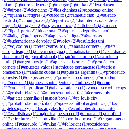
miami
(
2
)
#
europa league
(
2
)
#
melgar
(
2
)
#
tinka
(
2
)
#
leverkusen
(
2
)
#
girona
(
2
)
#
cienciano
(
2
)
#
los chankas
(
2
)
#
apuestas online
(
2
)
#
tijuana
(
2
)
#
tigres
(
2
)
#
cusco fc
(
2
)
#
athletic club
(
2
)
#
atletico
madrid
(
2
)
#
champions
(
2
)
#
deportivo
(
2
)
#
día internacional de la
mujer
(
2
)
#
nuggets
(
2
)
#
psg vs monaco
(
2
)
#
atletico
(
2
)
#
garcilaso
(
2
)
#
liga 1 perú
(
2
)
#
binacional
(
2
)
#
apuestas deportivas perú
(
2
)
#
laliga
(
2
)
#
clippers
(
2
)
#
apuestas la liga
(
2
)
#
warriors
(
2
)
#
sudamericano de voley
(
2
)
#
voley
(
2
)
#
resultados uni
(
2
)
#
vojvodina
(
1
)
#
ferencvarosi tc
(
1
)
#
analisis corners
(
1
)
#
uefa
europa league
(
1
)
#
ucv moquegua
(
1
)
#
analisis táctico
(
1
)
#
estudiantes
rio cuarto
(
1
)
#
ligaprofesional
(
1
)
#
patrón histórico
(
1
)
#
sarmiento
junin
(
1
)
#
argentinos jrs
(
1
)
#
apuestas históricas
(
1
)
#
pronóstico
corners
(
1
)
#
apuestas valor
(
1
)
#
athletico paranaense
(
1
)
#
serie a
brasileirao
(
1
)
#
análisis cuotas
(
1
)
#
apuestas argentina
(
1
)
#
pronostico
apuestas
(
1
)
#
chapecoense
(
1
)
#
pronóstico córners
(
1
)
#
ac milan
(
1
)
#
venezia
(
1
)
#
apuestas inteligentes
(
1
)
#
udinese
(
1
)
#
como
(
1
)
#
cuotas sin publicar
(
1
)
#
alianza atletico
(
1
)
#
vancouver whitecaps
(
1
)
#
probabilidades
(
1
)
#
minnesota united fc
(
1
)
#
corners mls
(
1
)
#
tarjetas amarillas
(
1
)
#
sport boys
(
1
)
#
st. louis city
(
1
)
#
probabilidad implícita
(
1
)
#
apuestas fútbol argentino
(
1
)
#
los
angeles galaxy
(
1
)
#
los angeles fc
(
1
)
#
estudiantes de rio cuarto
(
1
)
#
estadísticas
(
1
)
#
major league soccer
(
1
)
#
huracan
(
1
)
#
banfield
(
1
)
#
sc freiburg
(
1
)
#
aston villa
(
1
)
#
sport huancayo
(
1
)
#
tragamonedas
online
(
1
)
#
sassuolo
(
1
)
#
milan
(
1
)
#
fc lorient
(
1
)
#
posiciones