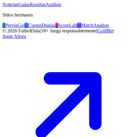
Noticias
Guías
Reseñas
Análisis
Sitios hermanos
P
PreviaGol
C
CuotasDiarias
S
ScoreLab
M
MatchAnalisis
©
2026
FutbolData
|
18+ Juega responsablemente
|
GoldBet
Jugar Ahora