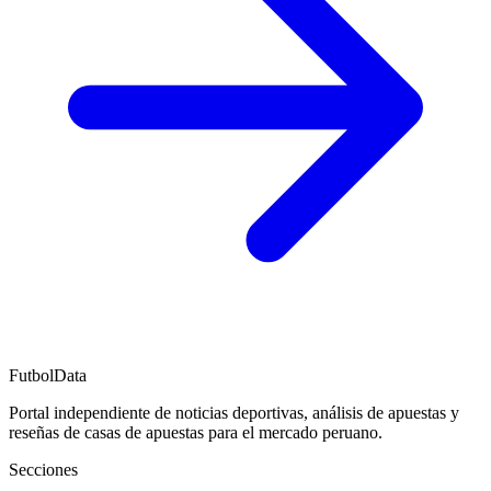
FutbolData
Portal independiente de noticias deportivas, análisis de apuestas y
reseñas de casas de apuestas para el mercado peruano.
Secciones