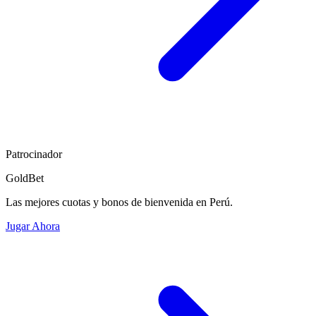
Patrocinador
GoldBet
Las mejores cuotas y bonos de bienvenida en Perú.
Jugar Ahora