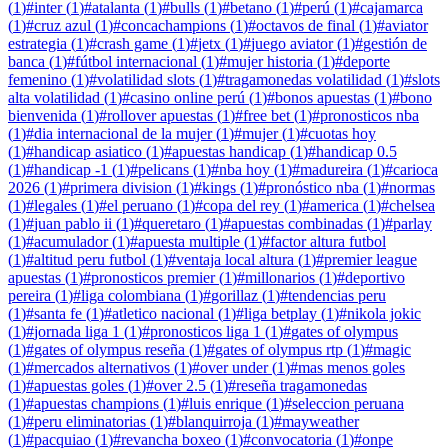
(
1
)
#
inter
(
1
)
#
atalanta
(
1
)
#
bulls
(
1
)
#
betano
(
1
)
#
perú
(
1
)
#
cajamarca
(
1
)
#
cruz azul
(
1
)
#
concachampions
(
1
)
#
octavos de final
(
1
)
#
aviator
estrategia
(
1
)
#
crash game
(
1
)
#
jetx
(
1
)
#
juego aviator
(
1
)
#
gestión de
banca
(
1
)
#
fútbol internacional
(
1
)
#
mujer historia
(
1
)
#
deporte
femenino
(
1
)
#
volatilidad slots
(
1
)
#
tragamonedas volatilidad
(
1
)
#
slots
alta volatilidad
(
1
)
#
casino online perú
(
1
)
#
bonos apuestas
(
1
)
#
bono
bienvenida
(
1
)
#
rollover apuestas
(
1
)
#
free bet
(
1
)
#
pronosticos nba
(
1
)
#
dia internacional de la mujer
(
1
)
#
mujer
(
1
)
#
cuotas hoy
(
1
)
#
handicap asiatico
(
1
)
#
apuestas handicap
(
1
)
#
handicap 0.5
(
1
)
#
handicap -1
(
1
)
#
pelicans
(
1
)
#
nba hoy
(
1
)
#
madureira
(
1
)
#
carioca
2026
(
1
)
#
primera division
(
1
)
#
kings
(
1
)
#
pronóstico nba
(
1
)
#
normas
(
1
)
#
legales
(
1
)
#
el peruano
(
1
)
#
copa del rey
(
1
)
#
america
(
1
)
#
chelsea
(
1
)
#
juan pablo ii
(
1
)
#
queretaro
(
1
)
#
apuestas combinadas
(
1
)
#
parlay
(
1
)
#
acumulador
(
1
)
#
apuesta multiple
(
1
)
#
factor altura futbol
(
1
)
#
altitud peru futbol
(
1
)
#
ventaja local altura
(
1
)
#
premier league
apuestas
(
1
)
#
pronosticos premier
(
1
)
#
millonarios
(
1
)
#
deportivo
pereira
(
1
)
#
liga colombiana
(
1
)
#
gorillaz
(
1
)
#
tendencias peru
(
1
)
#
santa fe
(
1
)
#
atletico nacional
(
1
)
#
liga betplay
(
1
)
#
nikola jokic
(
1
)
#
jornada liga 1
(
1
)
#
pronosticos liga 1
(
1
)
#
gates of olympus
(
1
)
#
gates of olympus reseña
(
1
)
#
gates of olympus rtp
(
1
)
#
magic
(
1
)
#
mercados alternativos
(
1
)
#
over under
(
1
)
#
mas menos goles
(
1
)
#
apuestas goles
(
1
)
#
over 2.5
(
1
)
#
reseña tragamonedas
(
1
)
#
apuestas champions
(
1
)
#
luis enrique
(
1
)
#
seleccion peruana
(
1
)
#
peru eliminatorias
(
1
)
#
blanquirroja
(
1
)
#
mayweather
(
1
)
#
pacquiao
(
1
)
#
revancha boxeo
(
1
)
#
convocatoria
(
1
)
#
onpe