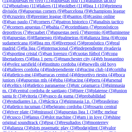
(
14
)
#
apuestas en vivo
(
13
)
#
apuestas nba
(
13
)
#
análisis táctico
(
12
)
#
botafogo
(
11
)
#
lakers
(
11
)
#
goldbet
(
11
)
#
liga 1
(
10
)
#
primera
división
(
9
)
#
apuestas corners
(
9
)
#
barcelona
(
9
)
#
champions league
(
9
)
#
cruzeiro
(
8
)
#
premier league
(
8
)
#
santos
(
8
)
#
casino online
(
8
)
#
sao paulo
(
7
)
#
corners
(
7
)
#
patron historico
(
7
)
#
analisis tactico
(
7
)
#
corners apuestas
(
7
)
#
bahia
(
7
)
#
corinthians
(
7
)
#
pronósticos
deportivos
(
7
)
#
ecuabet
(
7
)
#
apuestas perú
(
7
)
#
gremio
(
6
)
#
fluminense
(
6
)
#
apuestas
(
6
)
#
flamengo
(
6
)
#
palmeiras
(
6
)
#
alianza lima
(
6
)
#
copa
sudamericana
(
6
)
#
liga mx
(
6
)
#
liverpool
(
5
)
#
pronóstico
(
5
)
#
real
madrid
(
5
)
#
la liga
(
5
)
#
internacional
(
5
)
#
independiente rivadavia
(
5
)
#
sporting cristal
(
5
)
#
san lorenzo
(
5
)
#
cuotas fútbol
(
5
)
#
copa
libertadores
(
5
)
#
liga 1 peru
(
5
)
#
manchester city
(
4
)
#
rb bragantino
(
4
)
#
velez sarsfield
(
4
)
#
instituto cordoba
(
4
)
#
newells old boys
(
4
)
#
talleres cordoba
(
4
)
#
independiente
(
4
)
#
racing club
(
4
)
#
coritiba
(
4
)
#
atletico-mg
(
4
)
#
barracas central
(
4
)
#
deportivo riestra
(
4
)
#
boca
juniors
(
4
)
#
apuestas mls
(
4
)
#
nba
(
4
)
#
racing
(
4
)
#
peru
(
4
)
#
arsenal
(
4
)
#
celtics
(
4
)
#
atletico paranaense
(
3
)
#
utc cajamarca
(
3
)
#
gimnasia
m.
(
3
)
#
central cordoba de santiago
(
3
)
#
tigre
(
3
)
#
platense
(
3
)
#
union
santa fe
(
3
)
#
vitoria
(
3
)
#
vasco da gama
(
3
)
#
probabilidad
(
3
)
#
estudiantes l.p.
(
3
)
#
táctica
(
3
)
#
gimnasia l.p.
(
3
)
#
brasileirao
(
3
)
#
atletico tucuman
(
3
)
#
belgrano cordoba
(
3
)
#
rosario central
(
3
)
#
river plate
(
3
)
#
mirassol
(
3
)
#
apuestas liga 1
(
3
)
#
fbc melgar
(
3
)
#
cusco
(
3
)
#
lanus
(
3
)
#
slot machine
(
3
)
#
am i in love
(
3
)
#
shine
original soundtrack
(
3
)
#
psg
(
3
)
#
resultados
(
3
)
#
monterrey
(
3
)
#
alianza
(
3
)
#
slots pragmatic play
(
3
)
#
bodø/glimt
(
3
)
#
valor