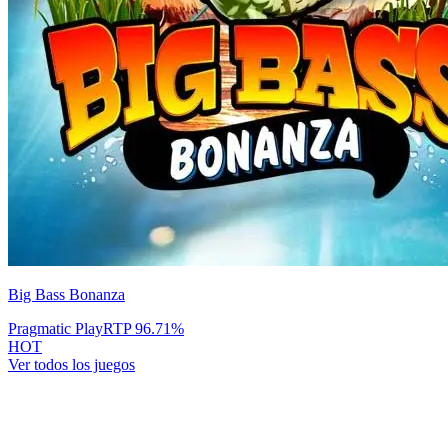
Big Bass Bonanza
Pragmatic Play
RTP
96.71
%
HOT
Ver todos los juegos