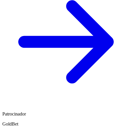
Patrocinador
GoldBet