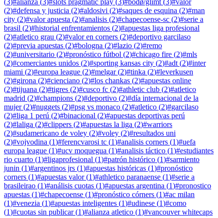
(
3
)
#
alianza
(
3
)
#
slots pragmatic play
(
3
)
#
bodø/glimt
(
3
)
#
valor
(
2
)
#
defensa y justicia
(
2
)
#
aldosivi
(
2
)
#
saques de esquina
(
2
)
#
man
city
(
2
)
#
valor apuesta
(
2
)
#
analisis
(
2
)
#
chapecoense-sc
(
2
)
#
serie a
brasil
(
2
)
#
historial enfrentamientos
(
2
)
#
apuestas liga profesional
(
2
)
#
atletico grau
(
2
)
#
valor en corners
(
2
)
#
deportivo garcilaso
(
2
)
#
previa apuestas
(
2
)
#
bologna
(
2
)
#
lazio
(
2
)
#
remo
(
2
)
#
universitario
(
2
)
#
pronóstico fútbol
(
2
)
#
chicago fire
(
2
)
#
mls
(
2
)
#
comerciantes unidos
(
2
)
#
sporting kansas city
(
2
)
#
adt
(
2
)
#
inter
miami
(
2
)
#
europa league
(
2
)
#
melgar
(
2
)
#
tinka
(
2
)
#
leverkusen
(
2
)
#
girona
(
2
)
#
cienciano
(
2
)
#
los chankas
(
2
)
#
apuestas online
(
2
)
#
tijuana
(
2
)
#
tigres
(
2
)
#
cusco fc
(
2
)
#
athletic club
(
2
)
#
atletico
madrid
(
2
)
#
champions
(
2
)
#
deportivo
(
2
)
#
día internacional de la
mujer
(
2
)
#
nuggets
(
2
)
#
psg vs monaco
(
2
)
#
atletico
(
2
)
#
garcilaso
(
2
)
#
liga 1 perú
(
2
)
#
binacional
(
2
)
#
apuestas deportivas perú
(
2
)
#
laliga
(
2
)
#
clippers
(
2
)
#
apuestas la liga
(
2
)
#
warriors
(
2
)
#
sudamericano de voley
(
2
)
#
voley
(
2
)
#
resultados uni
(
2
)
#
vojvodina
(
1
)
#
ferencvarosi tc
(
1
)
#
analisis corners
(
1
)
#
uefa
europa league
(
1
)
#
ucv moquegua
(
1
)
#
analisis táctico
(
1
)
#
estudiantes
rio cuarto
(
1
)
#
ligaprofesional
(
1
)
#
patrón histórico
(
1
)
#
sarmiento
junin
(
1
)
#
argentinos jrs
(
1
)
#
apuestas históricas
(
1
)
#
pronóstico
corners
(
1
)
#
apuestas valor
(
1
)
#
athletico paranaense
(
1
)
#
serie a
brasileirao
(
1
)
#
análisis cuotas
(
1
)
#
apuestas argentina
(
1
)
#
pronostico
apuestas
(
1
)
#
chapecoense
(
1
)
#
pronóstico córners
(
1
)
#
ac milan
(
1
)
#
venezia
(
1
)
#
apuestas inteligentes
(
1
)
#
udinese
(
1
)
#
como
(
1
)
#
cuotas sin publicar
(
1
)
#
alianza atletico
(
1
)
#
vancouver whitecaps