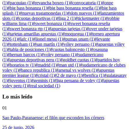
(
1
)
#
pacquiao
(
1
)
#
revancha boxeo
(
1
)
#
convocatoria
(
1
)
#
onpe
(
1
)
#
big bass bonanza
(
1
)
#
big bass bonanza reseña
(
1
)
#
big bass
splash
(
1
)
#
nuevas tragamonedas
(
1
)
#
slots nuevos
(
1
)
#
lanzamientos
slots
(
1
)
#
cuotas deportivas
(
1
)
#
liga 2
(
1
)
#
ticketmaster
(
1
)
#
robbie
williams lima
(
1
)
#
sweet bonanza
(
1
)
#
sweet bonanza reseña
(
1
)
#
sweet bonanza rtp
(
1
)
#
apuestas tarjetas
(
1
)
#
over under tarjetas
(
1
)
#
tarjetas amarillas apuestas
(
1
)
#
moquegua
(
1
)
#
torneo apertura
2026
(
1
)
#
lafc
(
1
)
#
lionel messi
(
1
)
#
pumas unam
(
1
)
#
levante
(
1
)
#
tottenham
(
1
)
#
san martín
(
1
)
#
vóley peruano
(
1
)
#
apuestas vóley
(
1
)
#
tabla de posiciones
(
1
)
#
cuotas baloncesto
(
1
)
#
osasuna
(
1
)
#
hernan barcos
(
1
)
#
voley peruano
(
1
)
#
sudamericano
(
1
)
#
apuestas deportivas peru
(
1
)
#
goldbet cuotas
(
1
)
#
partidos hoy
(
1
)
#
horarios tv
(
1
)
#
madrid
(
1
)
#
man utd
(
1
)
#
sudamericano de clubes
voley
(
1
)
#
banco republica
(
1
)
#
arsenal vs wolves
(
1
)
#
apuestas
premier league
(
1
)
#
cristal
(
1
)
#
2 de mayo
(
1
)
#
benfica
(
1
)
#
galatasaray
(
1
)
#
juventus
(
1
)
#
geminis
(
1
)
#
liga peruana de voley
(
1
)
#
apuestas
voley peru
(
1
)
#
real sociedad
(
1
)
Lo más leído
01
Sao Paulo-Paranaense: el filón que esconden los córners
25 de junio, 2026