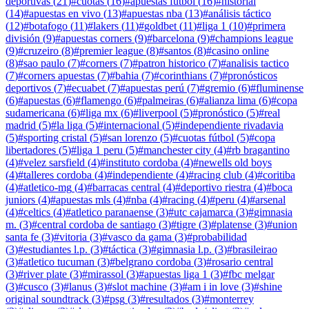
deportivas
(
21
)
#
cuotas
(
16
)
#
apuestas futbol
(
16
)
#
historial
(
14
)
#
apuestas en vivo
(
13
)
#
apuestas nba
(
13
)
#
análisis táctico
(
12
)
#
botafogo
(
11
)
#
lakers
(
11
)
#
goldbet
(
11
)
#
liga 1
(
10
)
#
primera
división
(
9
)
#
apuestas corners
(
9
)
#
barcelona
(
9
)
#
champions league
(
9
)
#
cruzeiro
(
8
)
#
premier league
(
8
)
#
santos
(
8
)
#
casino online
(
8
)
#
sao paulo
(
7
)
#
corners
(
7
)
#
patron historico
(
7
)
#
analisis tactico
(
7
)
#
corners apuestas
(
7
)
#
bahia
(
7
)
#
corinthians
(
7
)
#
pronósticos
deportivos
(
7
)
#
ecuabet
(
7
)
#
apuestas perú
(
7
)
#
gremio
(
6
)
#
fluminense
(
6
)
#
apuestas
(
6
)
#
flamengo
(
6
)
#
palmeiras
(
6
)
#
alianza lima
(
6
)
#
copa
sudamericana
(
6
)
#
liga mx
(
6
)
#
liverpool
(
5
)
#
pronóstico
(
5
)
#
real
madrid
(
5
)
#
la liga
(
5
)
#
internacional
(
5
)
#
independiente rivadavia
(
5
)
#
sporting cristal
(
5
)
#
san lorenzo
(
5
)
#
cuotas fútbol
(
5
)
#
copa
libertadores
(
5
)
#
liga 1 peru
(
5
)
#
manchester city
(
4
)
#
rb bragantino
(
4
)
#
velez sarsfield
(
4
)
#
instituto cordoba
(
4
)
#
newells old boys
(
4
)
#
talleres cordoba
(
4
)
#
independiente
(
4
)
#
racing club
(
4
)
#
coritiba
(
4
)
#
atletico-mg
(
4
)
#
barracas central
(
4
)
#
deportivo riestra
(
4
)
#
boca
juniors
(
4
)
#
apuestas mls
(
4
)
#
nba
(
4
)
#
racing
(
4
)
#
peru
(
4
)
#
arsenal
(
4
)
#
celtics
(
4
)
#
atletico paranaense
(
3
)
#
utc cajamarca
(
3
)
#
gimnasia
m.
(
3
)
#
central cordoba de santiago
(
3
)
#
tigre
(
3
)
#
platense
(
3
)
#
union
santa fe
(
3
)
#
vitoria
(
3
)
#
vasco da gama
(
3
)
#
probabilidad
(
3
)
#
estudiantes l.p.
(
3
)
#
táctica
(
3
)
#
gimnasia l.p.
(
3
)
#
brasileirao
(
3
)
#
atletico tucuman
(
3
)
#
belgrano cordoba
(
3
)
#
rosario central
(
3
)
#
river plate
(
3
)
#
mirassol
(
3
)
#
apuestas liga 1
(
3
)
#
fbc melgar
(
3
)
#
cusco
(
3
)
#
lanus
(
3
)
#
slot machine
(
3
)
#
am i in love
(
3
)
#
shine
original soundtrack
(
3
)
#
psg
(
3
)
#
resultados
(
3
)
#
monterrey