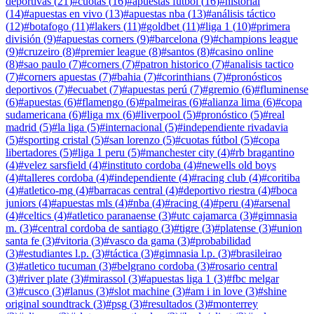
deportivas
(
21
)
#
cuotas
(
16
)
#
apuestas futbol
(
16
)
#
historial
(
14
)
#
apuestas en vivo
(
13
)
#
apuestas nba
(
13
)
#
análisis táctico
(
12
)
#
botafogo
(
11
)
#
lakers
(
11
)
#
goldbet
(
11
)
#
liga 1
(
10
)
#
primera
división
(
9
)
#
apuestas corners
(
9
)
#
barcelona
(
9
)
#
champions league
(
9
)
#
cruzeiro
(
8
)
#
premier league
(
8
)
#
santos
(
8
)
#
casino online
(
8
)
#
sao paulo
(
7
)
#
corners
(
7
)
#
patron historico
(
7
)
#
analisis tactico
(
7
)
#
corners apuestas
(
7
)
#
bahia
(
7
)
#
corinthians
(
7
)
#
pronósticos
deportivos
(
7
)
#
ecuabet
(
7
)
#
apuestas perú
(
7
)
#
gremio
(
6
)
#
fluminense
(
6
)
#
apuestas
(
6
)
#
flamengo
(
6
)
#
palmeiras
(
6
)
#
alianza lima
(
6
)
#
copa
sudamericana
(
6
)
#
liga mx
(
6
)
#
liverpool
(
5
)
#
pronóstico
(
5
)
#
real
madrid
(
5
)
#
la liga
(
5
)
#
internacional
(
5
)
#
independiente rivadavia
(
5
)
#
sporting cristal
(
5
)
#
san lorenzo
(
5
)
#
cuotas fútbol
(
5
)
#
copa
libertadores
(
5
)
#
liga 1 peru
(
5
)
#
manchester city
(
4
)
#
rb bragantino
(
4
)
#
velez sarsfield
(
4
)
#
instituto cordoba
(
4
)
#
newells old boys
(
4
)
#
talleres cordoba
(
4
)
#
independiente
(
4
)
#
racing club
(
4
)
#
coritiba
(
4
)
#
atletico-mg
(
4
)
#
barracas central
(
4
)
#
deportivo riestra
(
4
)
#
boca
juniors
(
4
)
#
apuestas mls
(
4
)
#
nba
(
4
)
#
racing
(
4
)
#
peru
(
4
)
#
arsenal
(
4
)
#
celtics
(
4
)
#
atletico paranaense
(
3
)
#
utc cajamarca
(
3
)
#
gimnasia
m.
(
3
)
#
central cordoba de santiago
(
3
)
#
tigre
(
3
)
#
platense
(
3
)
#
union
santa fe
(
3
)
#
vitoria
(
3
)
#
vasco da gama
(
3
)
#
probabilidad
(
3
)
#
estudiantes l.p.
(
3
)
#
táctica
(
3
)
#
gimnasia l.p.
(
3
)
#
brasileirao
(
3
)
#
atletico tucuman
(
3
)
#
belgrano cordoba
(
3
)
#
rosario central
(
3
)
#
river plate
(
3
)
#
mirassol
(
3
)
#
apuestas liga 1
(
3
)
#
fbc melgar
(
3
)
#
cusco
(
3
)
#
lanus
(
3
)
#
slot machine
(
3
)
#
am i in love
(
3
)
#
shine
original soundtrack
(
3
)
#
psg
(
3
)
#
resultados
(
3
)
#
monterrey