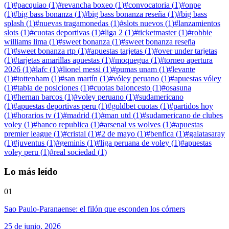
(
1
)
#
pacquiao
(
1
)
#
revancha boxeo
(
1
)
#
convocatoria
(
1
)
#
onpe
(
1
)
#
big bass bonanza
(
1
)
#
big bass bonanza reseña
(
1
)
#
big bass
splash
(
1
)
#
nuevas tragamonedas
(
1
)
#
slots nuevos
(
1
)
#
lanzamientos
slots
(
1
)
#
cuotas deportivas
(
1
)
#
liga 2
(
1
)
#
ticketmaster
(
1
)
#
robbie
williams lima
(
1
)
#
sweet bonanza
(
1
)
#
sweet bonanza reseña
(
1
)
#
sweet bonanza rtp
(
1
)
#
apuestas tarjetas
(
1
)
#
over under tarjetas
(
1
)
#
tarjetas amarillas apuestas
(
1
)
#
moquegua
(
1
)
#
torneo apertura
2026
(
1
)
#
lafc
(
1
)
#
lionel messi
(
1
)
#
pumas unam
(
1
)
#
levante
(
1
)
#
tottenham
(
1
)
#
san martín
(
1
)
#
vóley peruano
(
1
)
#
apuestas vóley
(
1
)
#
tabla de posiciones
(
1
)
#
cuotas baloncesto
(
1
)
#
osasuna
(
1
)
#
hernan barcos
(
1
)
#
voley peruano
(
1
)
#
sudamericano
(
1
)
#
apuestas deportivas peru
(
1
)
#
goldbet cuotas
(
1
)
#
partidos hoy
(
1
)
#
horarios tv
(
1
)
#
madrid
(
1
)
#
man utd
(
1
)
#
sudamericano de clubes
voley
(
1
)
#
banco republica
(
1
)
#
arsenal vs wolves
(
1
)
#
apuestas
premier league
(
1
)
#
cristal
(
1
)
#
2 de mayo
(
1
)
#
benfica
(
1
)
#
galatasaray
(
1
)
#
juventus
(
1
)
#
geminis
(
1
)
#
liga peruana de voley
(
1
)
#
apuestas
voley peru
(
1
)
#
real sociedad
(
1
)
Lo más leído
01
Sao Paulo-Paranaense: el filón que esconden los córners
25 de junio, 2026