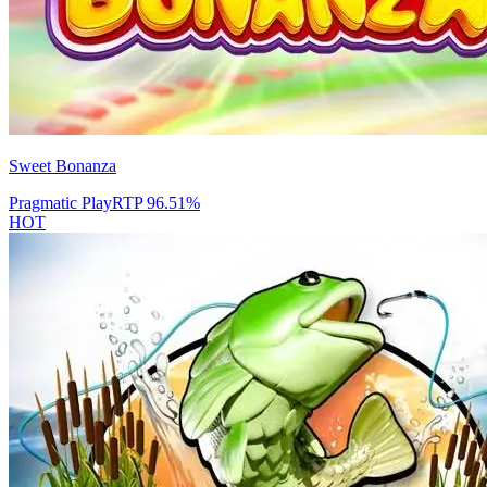
Sweet Bonanza
Pragmatic Play
RTP
96.51
%
HOT