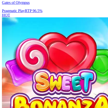
Gates of Olympus
Pragmatic Play
RTP
96.5
%
HOT