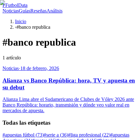
F
FutbolData
Noticias
Guías
Reseñas
Análisis
Inicio
›
#banco republica
#
banco republica
1
artículo
Noticias
·
18 de febrero, 2026
Alianza vs Banco República: hora, TV y apuesta en
su debut
Alianza Lima abre el Sudamericano de Clubes de Vóley 2026 ante
Banco República: horario, transmisión y dónde veo valor real en
mercados de apuesta.
Todas las etiquetas
#
apuestas fútbol
(
73
)
#
serie a
(
36
)
#
liga profesional
(
22
)
#
apuestas