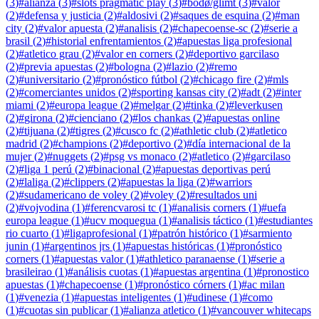
(
3
)
#
alianza
(
3
)
#
slots pragmatic play
(
3
)
#
bodø/glimt
(
3
)
#
valor
(
2
)
#
defensa y justicia
(
2
)
#
aldosivi
(
2
)
#
saques de esquina
(
2
)
#
man
city
(
2
)
#
valor apuesta
(
2
)
#
analisis
(
2
)
#
chapecoense-sc
(
2
)
#
serie a
brasil
(
2
)
#
historial enfrentamientos
(
2
)
#
apuestas liga profesional
(
2
)
#
atletico grau
(
2
)
#
valor en corners
(
2
)
#
deportivo garcilaso
(
2
)
#
previa apuestas
(
2
)
#
bologna
(
2
)
#
lazio
(
2
)
#
remo
(
2
)
#
universitario
(
2
)
#
pronóstico fútbol
(
2
)
#
chicago fire
(
2
)
#
mls
(
2
)
#
comerciantes unidos
(
2
)
#
sporting kansas city
(
2
)
#
adt
(
2
)
#
inter
miami
(
2
)
#
europa league
(
2
)
#
melgar
(
2
)
#
tinka
(
2
)
#
leverkusen
(
2
)
#
girona
(
2
)
#
cienciano
(
2
)
#
los chankas
(
2
)
#
apuestas online
(
2
)
#
tijuana
(
2
)
#
tigres
(
2
)
#
cusco fc
(
2
)
#
athletic club
(
2
)
#
atletico
madrid
(
2
)
#
champions
(
2
)
#
deportivo
(
2
)
#
día internacional de la
mujer
(
2
)
#
nuggets
(
2
)
#
psg vs monaco
(
2
)
#
atletico
(
2
)
#
garcilaso
(
2
)
#
liga 1 perú
(
2
)
#
binacional
(
2
)
#
apuestas deportivas perú
(
2
)
#
laliga
(
2
)
#
clippers
(
2
)
#
apuestas la liga
(
2
)
#
warriors
(
2
)
#
sudamericano de voley
(
2
)
#
voley
(
2
)
#
resultados uni
(
2
)
#
vojvodina
(
1
)
#
ferencvarosi tc
(
1
)
#
analisis corners
(
1
)
#
uefa
europa league
(
1
)
#
ucv moquegua
(
1
)
#
analisis táctico
(
1
)
#
estudiantes
rio cuarto
(
1
)
#
ligaprofesional
(
1
)
#
patrón histórico
(
1
)
#
sarmiento
junin
(
1
)
#
argentinos jrs
(
1
)
#
apuestas históricas
(
1
)
#
pronóstico
corners
(
1
)
#
apuestas valor
(
1
)
#
athletico paranaense
(
1
)
#
serie a
brasileirao
(
1
)
#
análisis cuotas
(
1
)
#
apuestas argentina
(
1
)
#
pronostico
apuestas
(
1
)
#
chapecoense
(
1
)
#
pronóstico córners
(
1
)
#
ac milan
(
1
)
#
venezia
(
1
)
#
apuestas inteligentes
(
1
)
#
udinese
(
1
)
#
como
(
1
)
#
cuotas sin publicar
(
1
)
#
alianza atletico
(
1
)
#
vancouver whitecaps