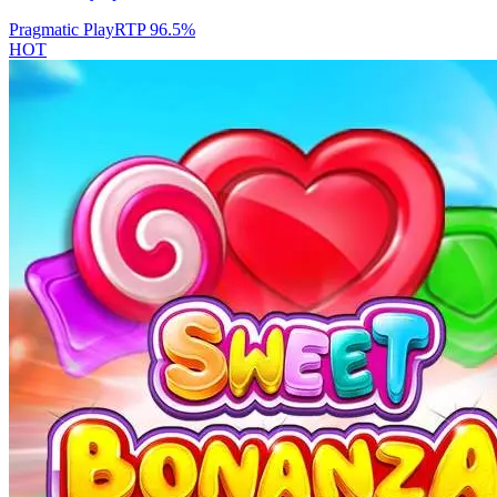
Pragmatic Play
RTP
96.5
%
HOT