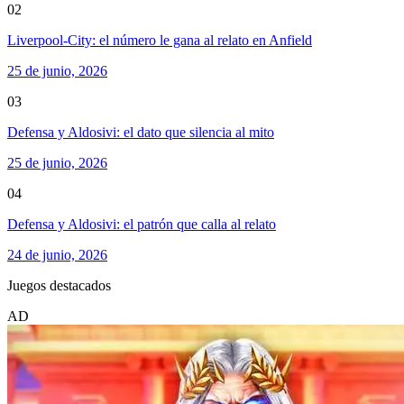
02
Liverpool-City: el número le gana al relato en Anfield
25 de junio, 2026
03
Defensa y Aldosivi: el dato que silencia al mito
25 de junio, 2026
04
Defensa y Aldosivi: el patrón que calla al relato
24 de junio, 2026
Juegos destacados
AD