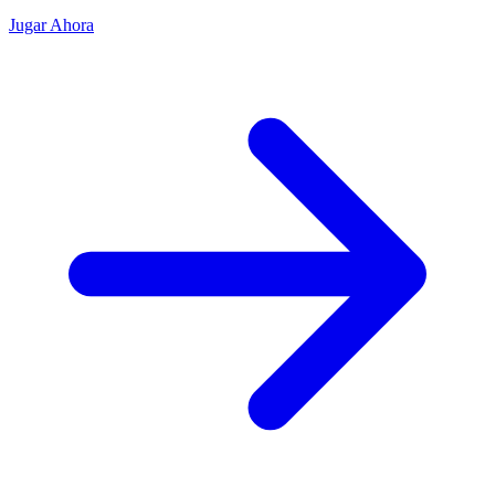
Jugar Ahora