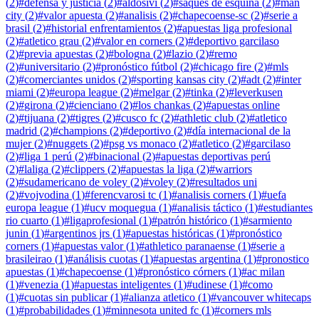
(
2
)
#
defensa y justicia
(
2
)
#
aldosivi
(
2
)
#
saques de esquina
(
2
)
#
man
city
(
2
)
#
valor apuesta
(
2
)
#
analisis
(
2
)
#
chapecoense-sc
(
2
)
#
serie a
brasil
(
2
)
#
historial enfrentamientos
(
2
)
#
apuestas liga profesional
(
2
)
#
atletico grau
(
2
)
#
valor en corners
(
2
)
#
deportivo garcilaso
(
2
)
#
previa apuestas
(
2
)
#
bologna
(
2
)
#
lazio
(
2
)
#
remo
(
2
)
#
universitario
(
2
)
#
pronóstico fútbol
(
2
)
#
chicago fire
(
2
)
#
mls
(
2
)
#
comerciantes unidos
(
2
)
#
sporting kansas city
(
2
)
#
adt
(
2
)
#
inter
miami
(
2
)
#
europa league
(
2
)
#
melgar
(
2
)
#
tinka
(
2
)
#
leverkusen
(
2
)
#
girona
(
2
)
#
cienciano
(
2
)
#
los chankas
(
2
)
#
apuestas online
(
2
)
#
tijuana
(
2
)
#
tigres
(
2
)
#
cusco fc
(
2
)
#
athletic club
(
2
)
#
atletico
madrid
(
2
)
#
champions
(
2
)
#
deportivo
(
2
)
#
día internacional de la
mujer
(
2
)
#
nuggets
(
2
)
#
psg vs monaco
(
2
)
#
atletico
(
2
)
#
garcilaso
(
2
)
#
liga 1 perú
(
2
)
#
binacional
(
2
)
#
apuestas deportivas perú
(
2
)
#
laliga
(
2
)
#
clippers
(
2
)
#
apuestas la liga
(
2
)
#
warriors
(
2
)
#
sudamericano de voley
(
2
)
#
voley
(
2
)
#
resultados uni
(
2
)
#
vojvodina
(
1
)
#
ferencvarosi tc
(
1
)
#
analisis corners
(
1
)
#
uefa
europa league
(
1
)
#
ucv moquegua
(
1
)
#
analisis táctico
(
1
)
#
estudiantes
rio cuarto
(
1
)
#
ligaprofesional
(
1
)
#
patrón histórico
(
1
)
#
sarmiento
junin
(
1
)
#
argentinos jrs
(
1
)
#
apuestas históricas
(
1
)
#
pronóstico
corners
(
1
)
#
apuestas valor
(
1
)
#
athletico paranaense
(
1
)
#
serie a
brasileirao
(
1
)
#
análisis cuotas
(
1
)
#
apuestas argentina
(
1
)
#
pronostico
apuestas
(
1
)
#
chapecoense
(
1
)
#
pronóstico córners
(
1
)
#
ac milan
(
1
)
#
venezia
(
1
)
#
apuestas inteligentes
(
1
)
#
udinese
(
1
)
#
como
(
1
)
#
cuotas sin publicar
(
1
)
#
alianza atletico
(
1
)
#
vancouver whitecaps
(
1
)
#
probabilidades
(
1
)
#
minnesota united fc
(
1
)
#
corners mls