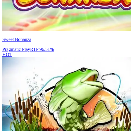
Sweet Bonanza
Pragmatic Play
RTP
96.51
%
HOT