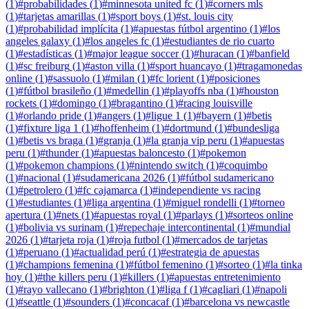
(
1
)
#
probabilidades
(
1
)
#
minnesota united fc
(
1
)
#
corners mls
(
1
)
#
tarjetas amarillas
(
1
)
#
sport boys
(
1
)
#
st. louis city
(
1
)
#
probabilidad implícita
(
1
)
#
apuestas fútbol argentino
(
1
)
#
los
angeles galaxy
(
1
)
#
los angeles fc
(
1
)
#
estudiantes de rio cuarto
(
1
)
#
estadísticas
(
1
)
#
major league soccer
(
1
)
#
huracan
(
1
)
#
banfield
(
1
)
#
sc freiburg
(
1
)
#
aston villa
(
1
)
#
sport huancayo
(
1
)
#
tragamonedas
online
(
1
)
#
sassuolo
(
1
)
#
milan
(
1
)
#
fc lorient
(
1
)
#
posiciones
(
1
)
#
fútbol brasileño
(
1
)
#
medellin
(
1
)
#
playoffs nba
(
1
)
#
houston
rockets
(
1
)
#
domingo
(
1
)
#
bragantino
(
1
)
#
racing louisville
(
1
)
#
orlando pride
(
1
)
#
angers
(
1
)
#
ligue 1
(
1
)
#
bayern
(
1
)
#
betis
(
1
)
#
fixture liga 1
(
1
)
#
hoffenheim
(
1
)
#
dortmund
(
1
)
#
bundesliga
(
1
)
#
betis vs braga
(
1
)
#
granja
(
1
)
#
la granja vip peru
(
1
)
#
apuestas
peru
(
1
)
#
thunder
(
1
)
#
apuestas baloncesto
(
1
)
#
pokemon
(
1
)
#
pokemon champions
(
1
)
#
nintendo switch
(
1
)
#
coquimbo
(
1
)
#
nacional
(
1
)
#
sudamericana 2026
(
1
)
#
fútbol sudamericano
(
1
)
#
petrolero
(
1
)
#
fc cajamarca
(
1
)
#
independiente vs racing
(
1
)
#
estudiantes
(
1
)
#
liga argentina
(
1
)
#
miguel rondelli
(
1
)
#
torneo
apertura
(
1
)
#
nets
(
1
)
#
apuestas royal
(
1
)
#
parlays
(
1
)
#
sorteos online
(
1
)
#
bolivia vs surinam
(
1
)
#
repechaje intercontinental
(
1
)
#
mundial
2026
(
1
)
#
tarjeta roja
(
1
)
#
roja futbol
(
1
)
#
mercados de tarjetas
(
1
)
#
peruano
(
1
)
#
actualidad perú
(
1
)
#
estrategia de apuestas
(
1
)
#
champions femenina
(
1
)
#
fútbol femenino
(
1
)
#
sorteo
(
1
)
#
la tinka
hoy
(
1
)
#
the killers peru
(
1
)
#
killers
(
1
)
#
apuestas entretenimiento
(
1
)
#
rayo vallecano
(
1
)
#
brighton
(
1
)
#
liga f
(
1
)
#
cagliari
(
1
)
#
napoli
(
1
)
#
seattle
(
1
)
#
sounders
(
1
)
#
concacaf
(
1
)
#
barcelona vs newcastle