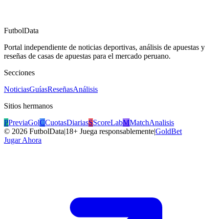
FutbolData
Portal independiente de noticias deportivas, análisis de apuestas y
reseñas de casas de apuestas para el mercado peruano.
Secciones
Noticias
Guías
Reseñas
Análisis
Sitios hermanos
P
PreviaGol
C
CuotasDiarias
S
ScoreLab
M
MatchAnalisis
©
2026
FutbolData
|
18+ Juega responsablemente
|
GoldBet
Jugar Ahora