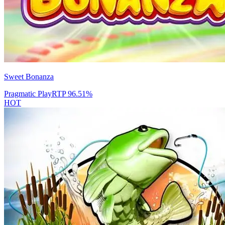
Sweet Bonanza
Pragmatic Play
RTP
96.51
%
HOT