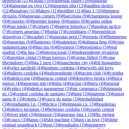
deportivas
(
21
)
#
cuotas
(
16
)
#
apuestas futbol
(
16
)
#
historial
(
14
)
#
apuestas en vivo
(
13
)
#
apuestas nba
(
13
)
#
análisis táctico
(
12
)
#
botafogo
(
11
)
#
lakers
(
11
)
#
goldbet
(
11
)
#
liga 1
(
10
)
#
primera
división
(
9
)
#
apuestas corners
(
9
)
#
barcelona
(
9
)
#
champions league
(
9
)
#
cruzeiro
(
8
)
#
premier league
(
8
)
#
santos
(
8
)
#
casino online
(
8
)
#
sao paulo
(
7
)
#
corners
(
7
)
#
patron historico
(
7
)
#
analisis tactico
(
7
)
#
corners apuestas
(
7
)
#
bahia
(
7
)
#
corinthians
(
7
)
#
pronósticos
deportivos
(
7
)
#
ecuabet
(
7
)
#
apuestas perú
(
7
)
#
gremio
(
6
)
#
fluminense
(
6
)
#
apuestas
(
6
)
#
flamengo
(
6
)
#
palmeiras
(
6
)
#
alianza lima
(
6
)
#
copa
sudamericana
(
6
)
#
liga mx
(
6
)
#
liverpool
(
5
)
#
pronóstico
(
5
)
#
real
madrid
(
5
)
#
la liga
(
5
)
#
internacional
(
5
)
#
independiente rivadavia
(
5
)
#
sporting cristal
(
5
)
#
san lorenzo
(
5
)
#
cuotas fútbol
(
5
)
#
copa
libertadores
(
5
)
#
liga 1 peru
(
5
)
#
manchester city
(
4
)
#
rb bragantino
(
4
)
#
velez sarsfield
(
4
)
#
instituto cordoba
(
4
)
#
newells old boys
(
4
)
#
talleres cordoba
(
4
)
#
independiente
(
4
)
#
racing club
(
4
)
#
coritiba
(
4
)
#
atletico-mg
(
4
)
#
barracas central
(
4
)
#
deportivo riestra
(
4
)
#
boca
juniors
(
4
)
#
apuestas mls
(
4
)
#
nba
(
4
)
#
racing
(
4
)
#
peru
(
4
)
#
arsenal
(
4
)
#
celtics
(
4
)
#
atletico paranaense
(
3
)
#
utc cajamarca
(
3
)
#
gimnasia
m.
(
3
)
#
central cordoba de santiago
(
3
)
#
tigre
(
3
)
#
platense
(
3
)
#
union
santa fe
(
3
)
#
vitoria
(
3
)
#
vasco da gama
(
3
)
#
probabilidad
(
3
)
#
estudiantes l.p.
(
3
)
#
táctica
(
3
)
#
gimnasia l.p.
(
3
)
#
brasileirao
(
3
)
#
atletico tucuman
(
3
)
#
belgrano cordoba
(
3
)
#
rosario central
(
3
)
#
river plate
(
3
)
#
mirassol
(
3
)
#
apuestas liga 1
(
3
)
#
fbc melgar
(
3
)
#
cusco
(
3
)
#
lanus
(
3
)
#
slot machine
(
3
)
#
am i in love
(
3
)
#
shine
original soundtrack
(
3
)
#
psg
(
3
)
#
resultados
(
3
)
#
monterrey