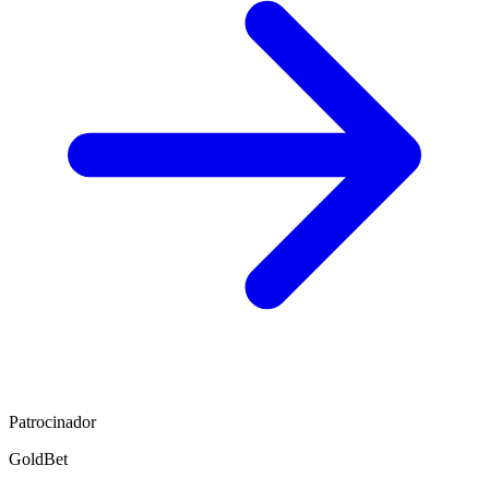
Patrocinador
GoldBet