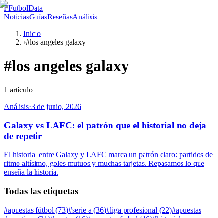
F
FutbolData
Noticias
Guías
Reseñas
Análisis
Inicio
›
#los angeles galaxy
#
los angeles galaxy
1
artículo
Análisis
·
3 de junio, 2026
Galaxy vs LAFC: el patrón que el historial no deja
de repetir
El historial entre Galaxy y LAFC marca un patrón claro: partidos de
ritmo altísimo, goles mutuos y muchas tarjetas. Repasamos lo que
enseña la historia.
Todas las etiquetas
#
apuestas fútbol
(
73
)
#
serie a
(
36
)
#
liga profesional
(
22
)
#
apuestas