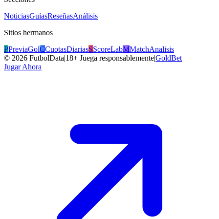
Noticias
Guías
Reseñas
Análisis
Sitios hermanos
P
PreviaGol
C
CuotasDiarias
S
ScoreLab
M
MatchAnalisis
©
2026
FutbolData
|
18+ Juega responsablemente
|
GoldBet
Jugar Ahora