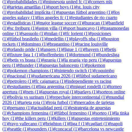
(
1
)
#
probabilidades
(
1
)
#
minnesota united fc
(
1
)
#
corners mls
(
1
)
#
tarjetas amarillas
(
1
)
#
sport boys
(
1
)
#
st. louis city
(
1
)
#
probabilidad implícita
(
1
)
#
apuestas fútbol argentino
(
1
)
#
los
angeles galaxy
(
1
)
#
los angeles fc
(
1
)
#
estudiantes de rio cuarto
(
1
)
#
estadísticas
(
1
)
#
major league soccer
(
1
)
#
huracan
(
1
)
#
banfield
(
1
)
#
sc freiburg
(
1
)
#
aston villa
(
1
)
#
sport huancayo
(
1
)
#
tragamonedas
online
(
1
)
#
sassuolo
(
1
)
#
milan
(
1
)
#
fc lorient
(
1
)
#
posiciones
(
1
)
#
fútbol brasileño
(
1
)
#
medellin
(
1
)
#
playoffs nba
(
1
)
#
houston
rockets
(
1
)
#
domingo
(
1
)
#
bragantino
(
1
)
#
racing louisville
(
1
)
#
orlando pride
(
1
)
#
angers
(
1
)
#
ligue 1
(
1
)
#
bayern
(
1
)
#
betis
(
1
)
#
fixture liga 1
(
1
)
#
hoffenheim
(
1
)
#
dortmund
(
1
)
#
bundesliga
(
1
)
#
betis vs braga
(
1
)
#
granja
(
1
)
#
la granja vip peru
(
1
)
#
apuestas
peru
(
1
)
#
thunder
(
1
)
#
apuestas baloncesto
(
1
)
#
pokemon
(
1
)
#
pokemon champions
(
1
)
#
nintendo switch
(
1
)
#
coquimbo
(
1
)
#
nacional
(
1
)
#
sudamericana 2026
(
1
)
#
fútbol sudamericano
(
1
)
#
petrolero
(
1
)
#
fc cajamarca
(
1
)
#
independiente vs racing
(
1
)
#
estudiantes
(
1
)
#
liga argentina
(
1
)
#
miguel rondelli
(
1
)
#
torneo
apertura
(
1
)
#
nets
(
1
)
#
apuestas royal
(
1
)
#
parlays
(
1
)
#
sorteos online
(
1
)
#
bolivia vs surinam
(
1
)
#
repechaje intercontinental
(
1
)
#
mundial
2026
(
1
)
#
tarjeta roja
(
1
)
#
roja futbol
(
1
)
#
mercados de tarjetas
(
1
)
#
peruano
(
1
)
#
actualidad perú
(
1
)
#
estrategia de apuestas
(
1
)
#
champions femenina
(
1
)
#
fútbol femenino
(
1
)
#
sorteo
(
1
)
#
la tinka
hoy
(
1
)
#
the killers peru
(
1
)
#
killers
(
1
)
#
apuestas entretenimiento
(
1
)
#
rayo vallecano
(
1
)
#
brighton
(
1
)
#
liga f
(
1
)
#
cagliari
(
1
)
#
napoli
(
1
)
#
seattle
(
1
)
#
sounders
(
1
)
#
concacaf
(
1
)
#
barcelona vs newcastle