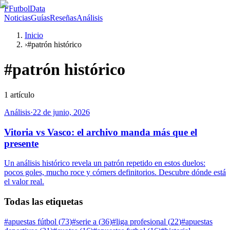
F
FutbolData
Noticias
Guías
Reseñas
Análisis
Inicio
›
#patrón histórico
#
patrón histórico
1
artículo
Análisis
·
22 de junio, 2026
Vitoria vs Vasco: el archivo manda más que el
presente
Un análisis histórico revela un patrón repetido en estos duelos:
pocos goles, mucho roce y córners definitorios. Descubre dónde está
el valor real.
Todas las etiquetas
#
apuestas fútbol
(
73
)
#
serie a
(
36
)
#
liga profesional
(
22
)
#
apuestas