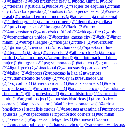
(
3
)
#
alianza
(
3
)
#
slots pragmatic play
(
3
)
#
bodø/glimt
(
3
)
#
valor
(
2
)
#
defensa y justicia
(
2
)
#
aldosivi
(
2
)
#
saques de esquina
(
2
)
#
man
city
(
2
)
#
valor apuesta
(
2
)
#
analisis
(
2
)
#
chapecoense-sc
(
2
)
#
serie a
brasil
(
2
)
#
historial enfrentamientos
(
2
)
#
apuestas liga profesional
(
2
)
#
atletico grau
(
2
)
#
valor en corners
(
2
)
#
deportivo garcilaso
(
2
)
#
previa apuestas
(
2
)
#
bologna
(
2
)
#
lazio
(
2
)
#
remo
(
2
)
#
universitario
(
2
)
#
pronóstico fútbol
(
2
)
#
chicago fire
(
2
)
#
mls
(
2
)
#
comerciantes unidos
(
2
)
#
sporting kansas city
(
2
)
#
adt
(
2
)
#
inter
miami
(
2
)
#
europa league
(
2
)
#
melgar
(
2
)
#
tinka
(
2
)
#
leverkusen
(
2
)
#
girona
(
2
)
#
cienciano
(
2
)
#
los chankas
(
2
)
#
apuestas online
(
2
)
#
tijuana
(
2
)
#
tigres
(
2
)
#
cusco fc
(
2
)
#
athletic club
(
2
)
#
atletico
madrid
(
2
)
#
champions
(
2
)
#
deportivo
(
2
)
#
día internacional de la
mujer
(
2
)
#
nuggets
(
2
)
#
psg vs monaco
(
2
)
#
atletico
(
2
)
#
garcilaso
(
2
)
#
liga 1 perú
(
2
)
#
binacional
(
2
)
#
apuestas deportivas perú
(
2
)
#
laliga
(
2
)
#
clippers
(
2
)
#
apuestas la liga
(
2
)
#
warriors
(
2
)
#
sudamericano de voley
(
2
)
#
voley
(
2
)
#
resultados uni
(
2
)
#
vojvodina
(
1
)
#
ferencvarosi tc
(
1
)
#
analisis corners
(
1
)
#
uefa
europa league
(
1
)
#
ucv moquegua
(
1
)
#
analisis táctico
(
1
)
#
estudiantes
rio cuarto
(
1
)
#
ligaprofesional
(
1
)
#
patrón histórico
(
1
)
#
sarmiento
junin
(
1
)
#
argentinos jrs
(
1
)
#
apuestas históricas
(
1
)
#
pronóstico
corners
(
1
)
#
apuestas valor
(
1
)
#
athletico paranaense
(
1
)
#
serie a
brasileirao
(
1
)
#
análisis cuotas
(
1
)
#
apuestas argentina
(
1
)
#
pronostico
apuestas
(
1
)
#
chapecoense
(
1
)
#
pronóstico córners
(
1
)
#
ac milan
(
1
)
#
venezia
(
1
)
#
apuestas inteligentes
(
1
)
#
udinese
(
1
)
#
como
(
1
)
#
cuotas sin publicar
(
1
)
#
alianza atletico
(
1
)
#
vancouver whitecaps