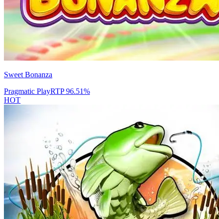
Sweet Bonanza
Pragmatic Play
RTP
96.51
%
HOT