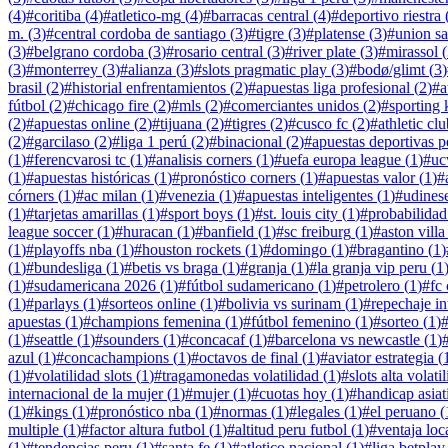
(
4
)
#
coritiba
(
4
)
#
atletico-mg
(
4
)
#
barracas central
(
4
)
#
deportivo riestra
m.
(
3
)
#
central cordoba de santiago
(
3
)
#
tigre
(
3
)
#
platense
(
3
)
#
union sa
(
3
)
#
belgrano cordoba
(
3
)
#
rosario central
(
3
)
#
river plate
(
3
)
#
mirassol
(
(
3
)
#
monterrey
(
3
)
#
alianza
(
3
)
#
slots pragmatic play
(
3
)
#
bodø/glimt
(
3
)
brasil
(
2
)
#
historial enfrentamientos
(
2
)
#
apuestas liga profesional
(
2
)
#
a
fútbol
(
2
)
#
chicago fire
(
2
)
#
mls
(
2
)
#
comerciantes unidos
(
2
)
#
sporting 
(
2
)
#
apuestas online
(
2
)
#
tijuana
(
2
)
#
tigres
(
2
)
#
cusco fc
(
2
)
#
athletic cl
(
2
)
#
garcilaso
(
2
)
#
liga 1 perú
(
2
)
#
binacional
(
2
)
#
apuestas deportivas p
(
1
)
#
ferencvarosi tc
(
1
)
#
analisis corners
(
1
)
#
uefa europa league
(
1
)
#
uc
(
1
)
#
apuestas históricas
(
1
)
#
pronóstico corners
(
1
)
#
apuestas valor
(
1
)
#
córners
(
1
)
#
ac milan
(
1
)
#
venezia
(
1
)
#
apuestas inteligentes
(
1
)
#
udines
(
1
)
#
tarjetas amarillas
(
1
)
#
sport boys
(
1
)
#
st. louis city
(
1
)
#
probabilidad
league soccer
(
1
)
#
huracan
(
1
)
#
banfield
(
1
)
#
sc freiburg
(
1
)
#
aston villa
(
1
)
#
playoffs nba
(
1
)
#
houston rockets
(
1
)
#
domingo
(
1
)
#
bragantino
(
1
)
(
1
)
#
bundesliga
(
1
)
#
betis vs braga
(
1
)
#
granja
(
1
)
#
la granja vip peru
(
1
(
1
)
#
sudamericana 2026
(
1
)
#
fútbol sudamericano
(
1
)
#
petrolero
(
1
)
#
fc
(
1
)
#
parlays
(
1
)
#
sorteos online
(
1
)
#
bolivia vs surinam
(
1
)
#
repechaje in
apuestas
(
1
)
#
champions femenina
(
1
)
#
fútbol femenino
(
1
)
#
sorteo
(
1
)
(
1
)
#
seattle
(
1
)
#
sounders
(
1
)
#
concacaf
(
1
)
#
barcelona vs newcastle
(
1
)
azul
(
1
)
#
concachampions
(
1
)
#
octavos de final
(
1
)
#
aviator estrategia
(
(
1
)
#
volatilidad slots
(
1
)
#
tragamonedas volatilidad
(
1
)
#
slots alta volati
internacional de la mujer
(
1
)
#
mujer
(
1
)
#
cuotas hoy
(
1
)
#
handicap asiat
(
1
)
#
kings
(
1
)
#
pronóstico nba
(
1
)
#
normas
(
1
)
#
legales
(
1
)
#
el peruano
(
multiple
(
1
)
#
factor altura futbol
(
1
)
#
altitud peru futbol
(
1
)
#
ventaja loca
(
1
)
#
tendencias peru
(
1
)
#
santa fe
(
1
)
#
atletico nacional
(
1
)
#
liga betplay