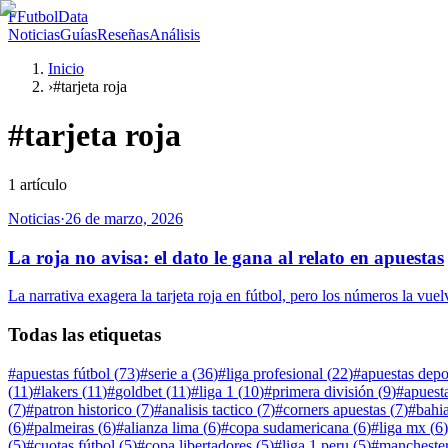
F
FutbolData
Noticias
Guías
Reseñas
Análisis
Inicio
›
#tarjeta roja
#
tarjeta roja
1
artículo
Noticias
·
26 de marzo, 2026
La roja no avisa: el dato le gana al relato en apuestas
La narrativa exagera la tarjeta roja en fútbol, pero los números la vue
Todas las etiquetas
#
apuestas fútbol
(
73
)
#
serie a
(
36
)
#
liga profesional
(
22
)
#
apuestas depo
(
11
)
#
lakers
(
11
)
#
goldbet
(
11
)
#
liga 1
(
10
)
#
primera división
(
9
)
#
apuest
(
7
)
#
patron historico
(
7
)
#
analisis tactico
(
7
)
#
corners apuestas
(
7
)
#
bahi
(
6
)
#
palmeiras
(
6
)
#
alianza lima
(
6
)
#
copa sudamericana
(
6
)
#
liga mx
(
6
)
(
5
)
#
cuotas fútbol
(
5
)
#
copa libertadores
(
5
)
#
liga 1 peru
(
5
)
#
manchester