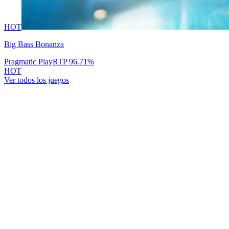
HOT
Big Bass Bonanza
Pragmatic Play
RTP
96.71
%
HOT
Ver todos los juegos