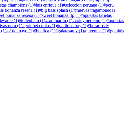
stas champions
(
1
)
#
luis enrique
(
1
)
#
seleccion peruana
(
1
)
#
peru
ass bonanza reseña
(
1
)
#
big bass splash
(
1
)
#
nuevas tragamonedas
et bonanza reseña
(
1
)
#
sweet bonanza rtp
(
1
)
#
apuestas tarjetas
levante
(
1
)
#
tottenham
(
1
)
#
san martín
(
1
)
#
vóley peruano
(
1
)
#
apuestas
ivas peru
(
1
)
#
goldbet cuotas
(
1
)
#
partidos hoy
(
1
)
#
horarios tv
(
1
)
#
2 de mayo
(
1
)
#
benfica
(
1
)
#
galatasaray
(
1
)
#
juventus
(
1
)
#
geminis