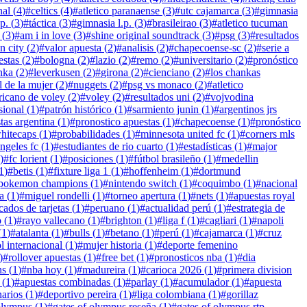
nal
(
4
)
#
celtics
(
4
)
#
atletico paranaense
(
3
)
#
utc cajamarca
(
3
)
#
gimnasia
.p.
(
3
)
#
táctica
(
3
)
#
gimnasia l.p.
(
3
)
#
brasileirao
(
3
)
#
atletico tucuman
(
3
)
#
am i in love
(
3
)
#
shine original soundtrack
(
3
)
#
psg
(
3
)
#
resultados
n city
(
2
)
#
valor apuesta
(
2
)
#
analisis
(
2
)
#
chapecoense-sc
(
2
)
#
serie a
estas
(
2
)
#
bologna
(
2
)
#
lazio
(
2
)
#
remo
(
2
)
#
universitario
(
2
)
#
pronóstico
inka
(
2
)
#
leverkusen
(
2
)
#
girona
(
2
)
#
cienciano
(
2
)
#
los chankas
l de la mujer
(
2
)
#
nuggets
(
2
)
#
psg vs monaco
(
2
)
#
atletico
icano de voley
(
2
)
#
voley
(
2
)
#
resultados uni
(
2
)
#
vojvodina
sional
(
1
)
#
patrón histórico
(
1
)
#
sarmiento junin
(
1
)
#
argentinos jrs
tas argentina
(
1
)
#
pronostico apuestas
(
1
)
#
chapecoense
(
1
)
#
pronóstico
hitecaps
(
1
)
#
probabilidades
(
1
)
#
minnesota united fc
(
1
)
#
corners mls
angeles fc
(
1
)
#
estudiantes de rio cuarto
(
1
)
#
estadísticas
(
1
)
#
major
)
#
fc lorient
(
1
)
#
posiciones
(
1
)
#
fútbol brasileño
(
1
)
#
medellin
1
)
#
betis
(
1
)
#
fixture liga 1
(
1
)
#
hoffenheim
(
1
)
#
dortmund
pokemon champions
(
1
)
#
nintendo switch
(
1
)
#
coquimbo
(
1
)
#
nacional
a
(
1
)
#
miguel rondelli
(
1
)
#
torneo apertura
(
1
)
#
nets
(
1
)
#
apuestas royal
ados de tarjetas
(
1
)
#
peruano
(
1
)
#
actualidad perú
(
1
)
#
estrategia de
o
(
1
)
#
rayo vallecano
(
1
)
#
brighton
(
1
)
#
liga f
(
1
)
#
cagliari
(
1
)
#
napoli
(
1
)
#
atalanta
(
1
)
#
bulls
(
1
)
#
betano
(
1
)
#
perú
(
1
)
#
cajamarca
(
1
)
#
cruz
l internacional
(
1
)
#
mujer historia
(
1
)
#
deporte femenino
)
#
rollover apuestas
(
1
)
#
free bet
(
1
)
#
pronosticos nba
(
1
)
#
dia
ns
(
1
)
#
nba hoy
(
1
)
#
madureira
(
1
)
#
carioca 2026
(
1
)
#
primera division
(
1
)
#
apuestas combinadas
(
1
)
#
parlay
(
1
)
#
acumulador
(
1
)
#
apuesta
narios
(
1
)
#
deportivo pereira
(
1
)
#
liga colombiana
(
1
)
#
gorillaz
 olympus
(
1
)
#
gates of olympus reseña
(
1
)
#
gates of olympus rtp