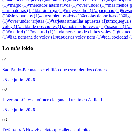
(
1
)
#
magic
(
1
)
#
mercados alternativos
(
1
)
#
over under
(
1
)
#
mas menos g
eliminatorias
(
1
)
#
blanquirroja
(
1
)
#
mayweather
(
1
)
#
pacquiao
(
1
)
#
reva
(
1
)
#
slots nuevos
(
1
)
#
lanzamientos slots
(
1
)
#
cuotas deportivas
(
1
)
#
liga
(
1
)
#
over under tarjetas
(
1
)
#
tarjetas amarillas apuestas
(
1
)
#
moquegua
(
vóley
(
1
)
#
tabla de posiciones
(
1
)
#
cuotas baloncesto
(
1
)
#
osasuna
(
1
)
#
(
1
)
#
madrid
(
1
)
#
man utd
(
1
)
#
sudamericano de clubes voley
(
1
)
#
banco 
(
1
)
#
liga peruana de voley
(
1
)
#
apuestas voley peru
(
1
)
#
real sociedad
(
Lo más leído
01
Sao Paulo-Paranaense: el filón que esconden los córners
25 de junio, 2026
02
Liverpool-City: el número le gana al relato en Anfield
25 de junio, 2026
03
Defensa y Aldosivi: el dato que silencia al mito