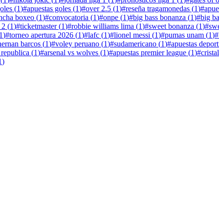
oles
(
1
)
#
apuestas goles
(
1
)
#
over 2.5
(
1
)
#
reseña tragamonedas
(
1
)
#
apue
ncha boxeo
(
1
)
#
convocatoria
(
1
)
#
onpe
(
1
)
#
big bass bonanza
(
1
)
#
big b
 2
(
1
)
#
ticketmaster
(
1
)
#
robbie williams lima
(
1
)
#
sweet bonanza
(
1
)
#
swe
1
)
#
torneo apertura 2026
(
1
)
#
lafc
(
1
)
#
lionel messi
(
1
)
#
pumas unam
(
1
)
#
hernan barcos
(
1
)
#
voley peruano
(
1
)
#
sudamericano
(
1
)
#
apuestas deport
republica
(
1
)
#
arsenal vs wolves
(
1
)
#
apuestas premier league
(
1
)
#
cristal
1
)