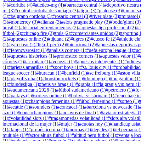
(
4
)
#
coritiba
(
4
)
#
atletico-mg
(
4
)
#
barracas central
(
4
)
#
deportivo riestra
m.
(
3
)
#
central cordoba de santiago
(
3
)
#
tigre
(
3
)
#
platense
(
3
)
#
union sa
(
3
)
#
belgrano cordoba
(
3
)
#
rosario central
(
3
)
#
river plate
(
3
)
#
mirassol
(
(
3
)
#
monterrey
(
3
)
#
alianza
(
3
)
#
slots pragmatic play
(
3
)
#
bodø/glimt
(
3
)
brasil
(
2
)
#
historial enfrentamientos
(
2
)
#
apuestas liga profesional
(
2
)
#
a
fútbol
(
2
)
#
chicago fire
(
2
)
#
mls
(
2
)
#
comerciantes unidos
(
2
)
#
sporting 
(
2
)
#
apuestas online
(
2
)
#
tijuana
(
2
)
#
tigres
(
2
)
#
cusco fc
(
2
)
#
athletic cl
(
2
)
#
garcilaso
(
2
)
#
liga 1 perú
(
2
)
#
binacional
(
2
)
#
apuestas deportivas p
(
1
)
#
ferencvarosi tc
(
1
)
#
analisis corners
(
1
)
#
uefa europa league
(
1
)
#
uc
(
1
)
#
apuestas históricas
(
1
)
#
pronóstico corners
(
1
)
#
apuestas valor
(
1
)
#
córners
(
1
)
#
ac milan
(
1
)
#
venezia
(
1
)
#
apuestas inteligentes
(
1
)
#
udines
(
1
)
#
tarjetas amarillas
(
1
)
#
sport boys
(
1
)
#
st. louis city
(
1
)
#
probabilidad
league soccer
(
1
)
#
huracan
(
1
)
#
banfield
(
1
)
#
sc freiburg
(
1
)
#
aston villa
(
1
)
#
playoffs nba
(
1
)
#
houston rockets
(
1
)
#
domingo
(
1
)
#
bragantino
(
1
)
(
1
)
#
bundesliga
(
1
)
#
betis vs braga
(
1
)
#
granja
(
1
)
#
la granja vip peru
(
1
(
1
)
#
sudamericana 2026
(
1
)
#
fútbol sudamericano
(
1
)
#
petrolero
(
1
)
#
fc
(
1
)
#
parlays
(
1
)
#
sorteos online
(
1
)
#
bolivia vs surinam
(
1
)
#
repechaje in
apuestas
(
1
)
#
champions femenina
(
1
)
#
fútbol femenino
(
1
)
#
sorteo
(
1
)
(
1
)
#
seattle
(
1
)
#
sounders
(
1
)
#
concacaf
(
1
)
#
barcelona vs newcastle
(
1
)
azul
(
1
)
#
concachampions
(
1
)
#
octavos de final
(
1
)
#
aviator estrategia
(
(
1
)
#
volatilidad slots
(
1
)
#
tragamonedas volatilidad
(
1
)
#
slots alta volati
internacional de la mujer
(
1
)
#
mujer
(
1
)
#
cuotas hoy
(
1
)
#
handicap asiat
(
1
)
#
kings
(
1
)
#
pronóstico nba
(
1
)
#
normas
(
1
)
#
legales
(
1
)
#
el peruano
(
multiple
(
1
)
#
factor altura futbol
(
1
)
#
altitud peru futbol
(
1
)
#
ventaja loca
(
1
)
#
tendencias peru
(
1
)
#
santa fe
(
1
)
#
atletico nacional
(
1
)
#
liga betplay