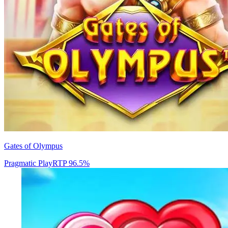
Gates of Olympus
Pragmatic Play
RTP
96.5
%