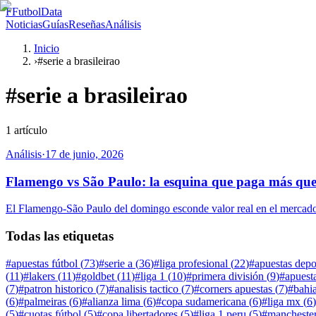
F
FutbolData
Noticias
Guías
Reseñas
Análisis
Inicio
›
#serie a brasileirao
#
serie a brasileirao
1
artículo
Análisis
·
17 de junio, 2026
Flamengo vs São Paulo: la esquina que paga más que 
El Flamengo-São Paulo del domingo esconde valor real en el mercado de
Todas las etiquetas
#
apuestas fútbol
(
73
)
#
serie a
(
36
)
#
liga profesional
(
22
)
#
apuestas depo
(
11
)
#
lakers
(
11
)
#
goldbet
(
11
)
#
liga 1
(
10
)
#
primera división
(
9
)
#
apuest
(
7
)
#
patron historico
(
7
)
#
analisis tactico
(
7
)
#
corners apuestas
(
7
)
#
bahi
(
6
)
#
palmeiras
(
6
)
#
alianza lima
(
6
)
#
copa sudamericana
(
6
)
#
liga mx
(
6
)
(
5
)
#
cuotas fútbol
(
5
)
#
copa libertadores
(
5
)
#
liga 1 peru
(
5
)
#
manchester