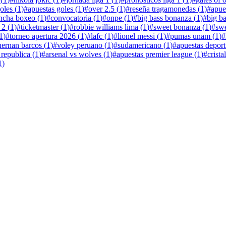
oles
(
1
)
#
apuestas goles
(
1
)
#
over 2.5
(
1
)
#
reseña tragamonedas
(
1
)
#
apue
ncha boxeo
(
1
)
#
convocatoria
(
1
)
#
onpe
(
1
)
#
big bass bonanza
(
1
)
#
big b
 2
(
1
)
#
ticketmaster
(
1
)
#
robbie williams lima
(
1
)
#
sweet bonanza
(
1
)
#
swe
1
)
#
torneo apertura 2026
(
1
)
#
lafc
(
1
)
#
lionel messi
(
1
)
#
pumas unam
(
1
)
#
hernan barcos
(
1
)
#
voley peruano
(
1
)
#
sudamericano
(
1
)
#
apuestas deport
republica
(
1
)
#
arsenal vs wolves
(
1
)
#
apuestas premier league
(
1
)
#
cristal
1
)