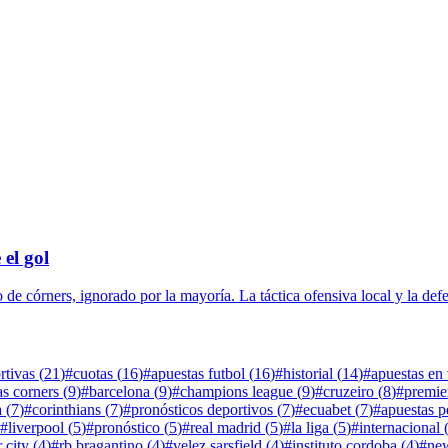
el gol
 córners, ignorado por la mayoría. La táctica ofensiva local y la defe
rtivas
(
21
)
#
cuotas
(
16
)
#
apuestas futbol
(
16
)
#
historial
(
14
)
#
apuestas en
as corners
(
9
)
#
barcelona
(
9
)
#
champions league
(
9
)
#
cruzeiro
(
8
)
#
premie
a
(
7
)
#
corinthians
(
7
)
#
pronósticos deportivos
(
7
)
#
ecuabet
(
7
)
#
apuestas p
#
liverpool
(
5
)
#
pronóstico
(
5
)
#
real madrid
(
5
)
#
la liga
(
5
)
#
internacional
 city
(
4
)
#
rb bragantino
(
4
)
#
velez sarsfield
(
4
)
#
instituto cordoba
(
4
)
#
new