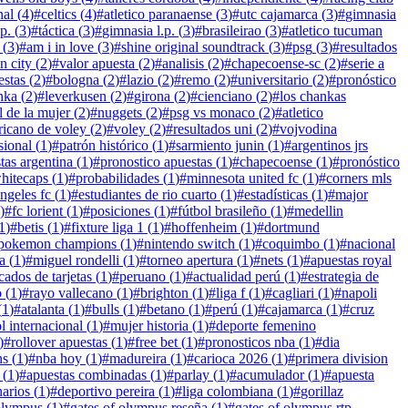
nal
(
4
)
#
celtics
(
4
)
#
atletico paranaense
(
3
)
#
utc cajamarca
(
3
)
#
gimnasia
.p.
(
3
)
#
táctica
(
3
)
#
gimnasia l.p.
(
3
)
#
brasileirao
(
3
)
#
atletico tucuman
(
3
)
#
am i in love
(
3
)
#
shine original soundtrack
(
3
)
#
psg
(
3
)
#
resultados
n city
(
2
)
#
valor apuesta
(
2
)
#
analisis
(
2
)
#
chapecoense-sc
(
2
)
#
serie a
estas
(
2
)
#
bologna
(
2
)
#
lazio
(
2
)
#
remo
(
2
)
#
universitario
(
2
)
#
pronóstico
inka
(
2
)
#
leverkusen
(
2
)
#
girona
(
2
)
#
cienciano
(
2
)
#
los chankas
l de la mujer
(
2
)
#
nuggets
(
2
)
#
psg vs monaco
(
2
)
#
atletico
icano de voley
(
2
)
#
voley
(
2
)
#
resultados uni
(
2
)
#
vojvodina
sional
(
1
)
#
patrón histórico
(
1
)
#
sarmiento junin
(
1
)
#
argentinos jrs
tas argentina
(
1
)
#
pronostico apuestas
(
1
)
#
chapecoense
(
1
)
#
pronóstico
hitecaps
(
1
)
#
probabilidades
(
1
)
#
minnesota united fc
(
1
)
#
corners mls
angeles fc
(
1
)
#
estudiantes de rio cuarto
(
1
)
#
estadísticas
(
1
)
#
major
)
#
fc lorient
(
1
)
#
posiciones
(
1
)
#
fútbol brasileño
(
1
)
#
medellin
1
)
#
betis
(
1
)
#
fixture liga 1
(
1
)
#
hoffenheim
(
1
)
#
dortmund
pokemon champions
(
1
)
#
nintendo switch
(
1
)
#
coquimbo
(
1
)
#
nacional
a
(
1
)
#
miguel rondelli
(
1
)
#
torneo apertura
(
1
)
#
nets
(
1
)
#
apuestas royal
ados de tarjetas
(
1
)
#
peruano
(
1
)
#
actualidad perú
(
1
)
#
estrategia de
o
(
1
)
#
rayo vallecano
(
1
)
#
brighton
(
1
)
#
liga f
(
1
)
#
cagliari
(
1
)
#
napoli
(
1
)
#
atalanta
(
1
)
#
bulls
(
1
)
#
betano
(
1
)
#
perú
(
1
)
#
cajamarca
(
1
)
#
cruz
l internacional
(
1
)
#
mujer historia
(
1
)
#
deporte femenino
)
#
rollover apuestas
(
1
)
#
free bet
(
1
)
#
pronosticos nba
(
1
)
#
dia
ns
(
1
)
#
nba hoy
(
1
)
#
madureira
(
1
)
#
carioca 2026
(
1
)
#
primera division
(
1
)
#
apuestas combinadas
(
1
)
#
parlay
(
1
)
#
acumulador
(
1
)
#
apuesta
narios
(
1
)
#
deportivo pereira
(
1
)
#
liga colombiana
(
1
)
#
gorillaz
 olympus
(
1
)
#
gates of olympus reseña
(
1
)
#
gates of olympus rtp